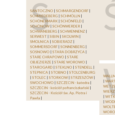
S
SANTOCZNO
|
SCHMARGENDORF
|
SCHMIEDEBERG
|
SCHMÖLLN
|
SCHÖNERMARK
|
SCHÖNFELD
|
SCHÖNOW
|
SCHÖNWERDER
|
SCHWANEBERG
|
SCHWENNENZ
|
SERWEST
|
SIBIN
|
SKOLWIN
|
SMOLNICA
|
SOBIERADZ
|
SOMMERSDORF
|
SONNENBERG
|
SOSNOWO
|
STARA DOBRZYCA
|
STARE CHRAPOWO
|
STARE
OBJEZIERZE
|
STARE WOROWO
|
STAROGARD
|
STEKLNO
|
STENDELL
|
STEPNICA
|
STOBNO
|
STOLCENBURG
WALL
|
STOLEC
|
STORKOW
|
STRZESZÓW
|
|
WAR
SWOCHOWO
|
SZCZECIN - katedra
|
WETZ
SZCZECIN - kościół pofranciszkański
|
WIER
SZCZECIN - Kościół św. Ap. Piotra i
|
WIT
Pawła
|
|
WOD
WOLT
WOR