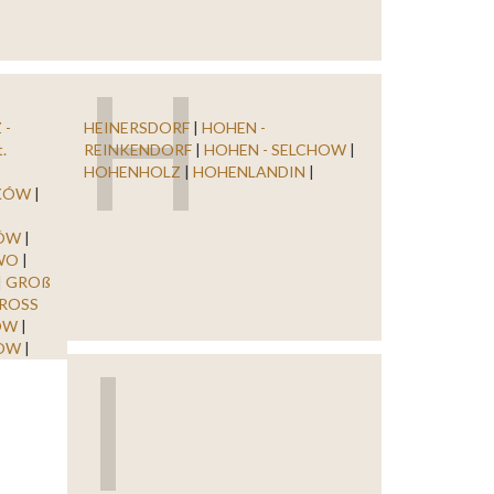
H
 -
HEINERSDORF
|
HOHEN -
.
REINKENDORF
|
HOHEN - SELCHOW
|
HOHENHOLZ
|
HOHENLANDIN
|
KÓW
|
|
ÓW
|
WO
|
|
GROß
ROSS
OW
|
I
OW
|