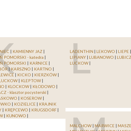
K
L
NIEC
|
KAMIENNY JAZ
|
LADENTHIN
|
LEKOWO
|
LIEPE
Ń POMORSKI - katedra
|
LIPIANY
|
LUBANOWO
|
LUBIC
EŃ POMORSKI
|
KARNICE
|
LUCKOW
|
IBÓR
|
KARSZNO
|
KARTNO
|
LEWICE
|
KICKO
|
KIERZKÓW
|
 LUCKOW
|
KLEPTOW
|
NO
|
KLOCKOW
|
KŁODOWO
|
Z - klasztor pocysterski
|
ASKOWO
|
KOSEROW
|
EWKO
|
KOZIELICE
|
KRAJNIK
Y
|
KRĘPCEWO
|
KRUGSDORF
|
W
|
KUNOWO
|
MALCHOW
|
MARWICE
|
MASZ