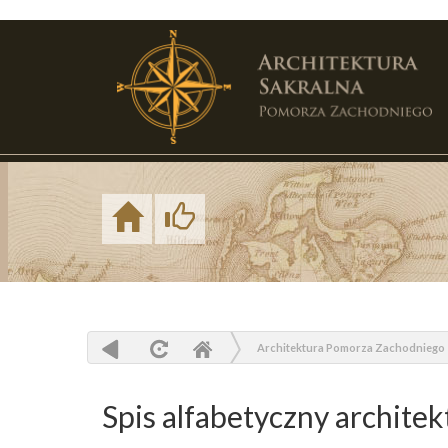
Architektura
Pomorza
Home
Like
Architektura Pomorza Zachodniego
Spis alfabetyczny architek