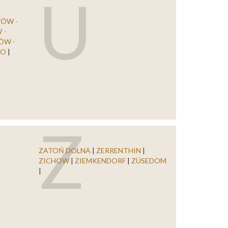
U
TÓW -
 -
ÓW -
WO
|
Z
ZATOŃ DOLNA
|
ZERRENTHIN
|
ZICHOW
|
ZIEMKENDORF
|
ZÜSEDOM
|