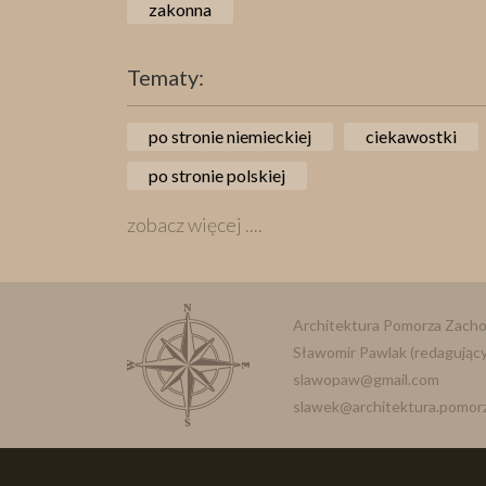
zakonna
Tematy:
po stronie niemieckiej
ciekawostki
po stronie polskiej
zobacz więcej ....
Architektura Pomorza Zach
Sławomir Pawlak (redagujący 
slawopaw@gmail.com
slawek@architektura.pomorz