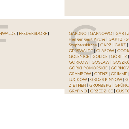
F
G
NWALDE
|
FREDERSDORF
|
GARDNO
|
GARNOWO
|
GARTZ
Heiligengeist Kirche
|
GARTZ - St
Stephanskirche
|
GARZ
|
GARZ
|
GERSWALDE
|
GLASOW
|
GOD
GOLENICE
|
GOLICE
|
GÖRITZ
GORKOW
|
GOSŁAW
|
GOSZK
GÓRKI POMORSKIE
|
GÓRNO
GRAMBOW
|
GRENZ
|
GRIMME
LUCKOW
|
GROSS PINNOW
|
G
ZIETHEN
|
GRÜNBERG
|
GRÜN
GRYFINO
|
GRZĘDZICE
|
GÜST