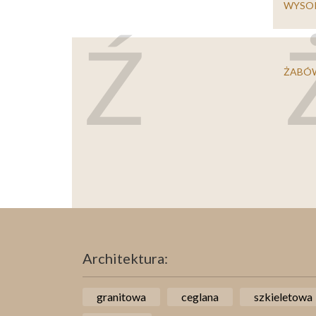
WYSO
Ź
ŻABÓ
Architektura:
granitowa
ceglana
szkieletowa