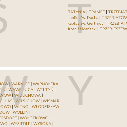
Ś
T
TATYNIA
|
TRAMPE
|
TRZEBIA
kaplica św. Ducha
|
TRZEBIATÓW
kaplica św. Gertrudy
|
TRZEBIAT
Kościół Mariacki
|
TRZEBIESZE
W
Y
MOW
|
WARNICE
|
WARNOŁĘKA
TIN
|
WĄWELNICA
|
WEŁTYŃ
|
ENOW
|
WIDUCHOWA
|
ZCHLAS
|
WILSICKOW
|
WISMAR
KOWO
|
WITNO
|
WŁODZISŁAW
DOW
|
WOLLIN
|
ERSDORF
|
WOŁCZKOWO
|
OWO
|
WYSIEDLE
|
WYSOKA
|