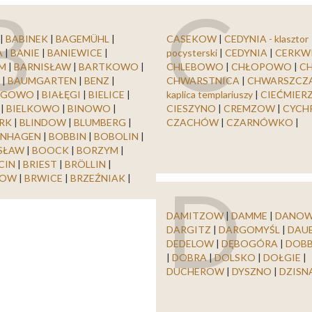
B
C
|
BABINEK
|
BAGEMÜHL
|
CASEKOW
|
CEDYNIA - klasztor
A
|
BANIE
|
BANIEWICE
|
pocysterski
|
CEDYNIA
|
CERKW
IM
|
BARNISŁAW
|
BARTKOWO
|
CHLEBOWO
|
CHŁOPOWO
|
C
R
|
BAUMGARTEN
|
BENZ
|
CHWARSTNICA
|
CHWARSZCZA
RGOWO
|
BIAŁĘGI
|
BIELICE
|
kaplica templariuszy
|
CIEĆMIER
N
|
BIELKOWO
|
BINOWO
|
CIESZYNO
|
CREMZOW
|
CYCH
ARK
|
BLINDOW
|
BLUMBERG
|
CZACHÓW
|
CZARNÓWKO
|
ENHAGEN
|
BOBBIN
|
BOBOLIN
|
SŁAW
|
BOOCK
|
BORZYM
|
CIN
|
BRIEST
|
BRÖLLIN
|
D
SOW
|
BRWICE
|
BRZEŹNIAK
|
DAMITZOW
|
DAMME
|
DANO
DARGITZ
|
DARGOMYŚL
|
DAU
DEDELOW
|
DĘBOGÓRA
|
DOBB
|
DOBRA
|
DOLSKO
|
DOŁGIE
|
DUCHEROW
|
DYSZNO
|
DZISN