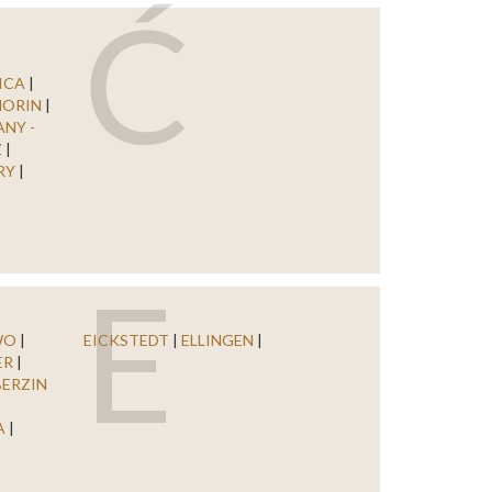
Ć
ICA
|
HORIN
|
NY -
Z
|
RY
|
E
WO
|
EICKSTEDT
|
ELLINGEN
|
ER
|
ERZIN
A
|