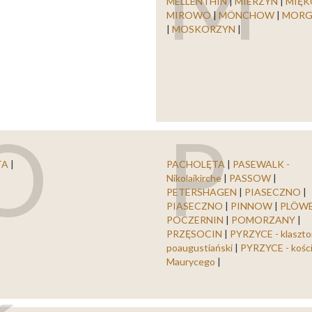
M
MELLENTHIN
|
MIERZYN
|
MIĘ
MIROWO
|
MÖNCHOW
|
MORG
|
MOSKORZYN
|
O
P
TA
|
PACHOLĘTA
|
PASEWALK -
Nikolaikirche
|
PASSOW
|
PETERSHAGEN
|
PIASECZNO
|
PIASECZNO
|
PINNOW
|
PLÖW
POCZERNIN
|
POMORZANY
|
PRZĘSOCIN
|
PYRZYCE - klaszto
poaugustiański
|
PYRZYCE - kości
Maurycego
|