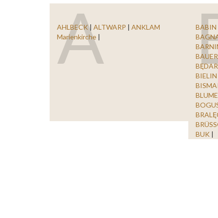
A
AHLBECK
|
ALTWARP
|
ANKLAM
BABIN
Marienkirche
|
BAGN
BARN
BAUE
BĘDA
BIELI
BISM
BLUM
BOGU
BRALĘ
BRÜS
BUK
|