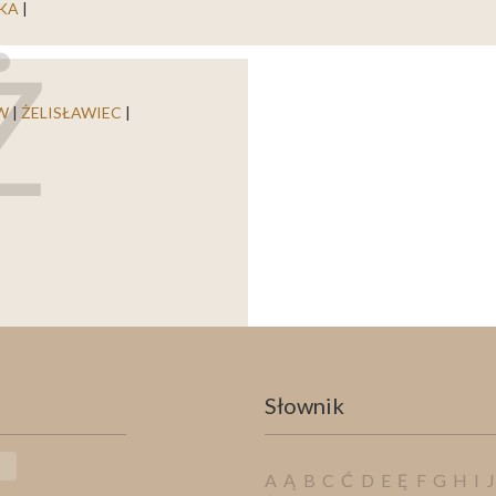
KA
|
Ż
W
|
ŻELISŁAWIEC
|
Słownik
A
Ą
B
C
Ć
D
E
Ę
F
G
H
I