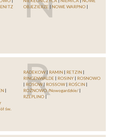
N
KOWO
|
NIEKŁOŃCZYCA
|
NIEMICA
|
NOWE
ENITZ
OBJEZIERZE
|
NOWE WARPNO
|
R
RADEKOW
|
RAMIN
|
RETZIN
|
RINGENWALDE
|
ROSINY
|
ROSNOWO
|
ROSOW
|
ROSSOW
|
ROŚCIN
|
EN
|
ROŻNOWO /Nowogardzkie/
|
RZEPLINO
|
r
ół św.