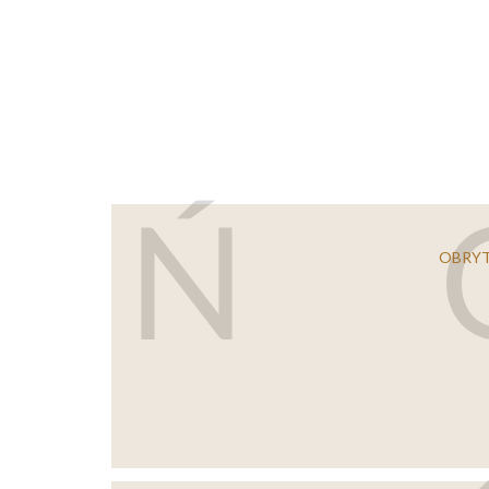
Ń
OBRY