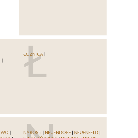
Ł
|
ŁOŻNICA
|
Z
|
EWO
|
NAROST
|
NEUENDORF
|
NEUENFELD
|