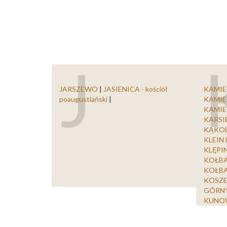
J
JARSZEWO
|
JASIENICA - kościół
KAMIE
poaugustiański
|
KAMIE
KAMI
KARS
KĄKO
KLEIN
KLĘPI
KOŁBAC
KOŁB
KOSZ
GÓRN
KUNO