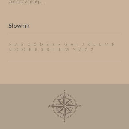
zobacz więcej ....
Słownik
A
Ą
B
C
Ć
D
E
Ę
F
G
H
I
J
K
L
Ł
M
N
Ń
O
Ó
P
R
S
Ś
T
U
W
Y
Z
Ź
Ż