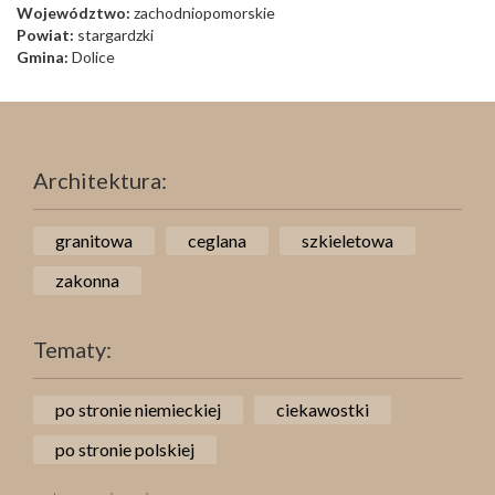
Województwo:
zachodniopomorskie
Powiat:
stargardzki
Gmina:
Dolice
Architektura:
granitowa
ceglana
szkieletowa
zakonna
Tematy:
po stronie niemieckiej
ciekawostki
po stronie polskiej