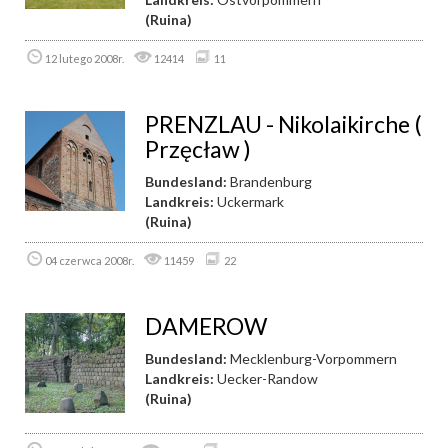
(Ruina)
12 lutego 2008r.
12414
11
PRENZLAU - Nikolaikirche (
Przęcław )
Bundesland:
Brandenburg
Landkreis:
Uckermark
(Ruina)
04 czerwca 2008r.
11459
22
DAMEROW
Bundesland:
Mecklenburg-Vorpommern
Landkreis:
Uecker-Randow
(Ruina)