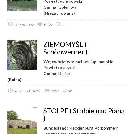
Powiat:
goleniowski
Gmina:
Goleniów
(Niezachowany)
28 lipca 2006r.
11729
7
ZIEMOMYŚL (
Schönwerder )
Województwo:
zachodniopomorskie
Powiat:
pyrzycki
Gmina:
Dolice
(Ruina)
06 listopada 2006r.
13066
20
STOLPE ( Stołpie nad Pianą
)
Bundesland:
Mecklenburg-Vorpommern
Landkreis:
Ostvorpommern