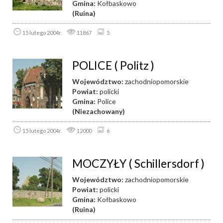
Gmina:
Kołbaskowo
(Ruina)
15 lutego 2004r.
11867
5
POLICE ( Politz )
Województwo:
zachodniopomorskie
Powiat:
policki
Gmina:
Police
(Niezachowany)
15 lutego 2004r.
12000
6
MOCZYŁY ( Schillersdorf )
Województwo:
zachodniopomorskie
Powiat:
policki
Gmina:
Kołbaskowo
(Ruina)