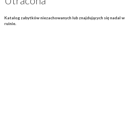
Utracona
wpis
Katalog zabytków niezachowanych lub znajdujących się nadal w
ruinie.