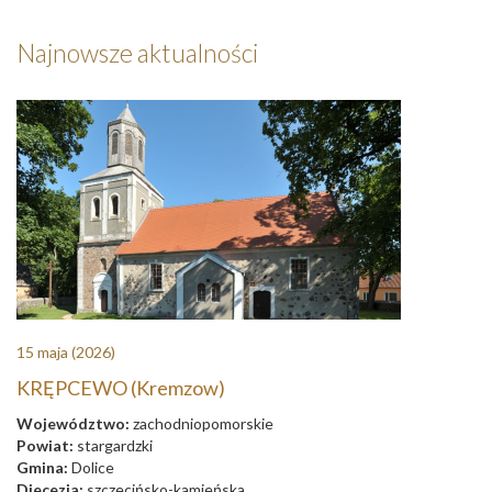
Najnowsze aktualności
15 maja
(2026)
KRĘPCEWO (Kremzow)
Województwo:
zachodniopomorskie
Powiat:
stargardzki
Gmina:
Dolice
Diecezja:
szczecińsko-kamieńska