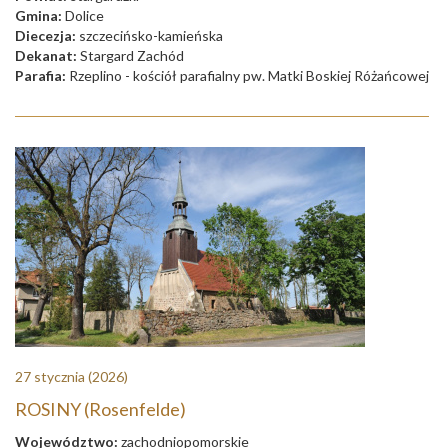
Gmina:
Dolice
Diecezja:
szczecińsko-kamieńska
Dekanat:
Stargard Zachód
Parafia:
Rzeplino - kościół parafialny pw. Matki Boskiej Różańcowej
27 stycznia
(2026)
ROSINY (Rosenfelde)
Województwo:
zachodniopomorskie