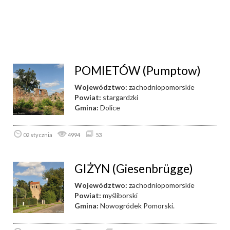
POMIETÓW (Pumptow)
Województwo:
zachodniopomorskie
Powiat:
stargardzki
Gmina:
Dolice
02 stycznia
4994
53
GIŻYN (Giesenbrügge)
Województwo:
zachodniopomorskie
Powiat:
myśliborski
Gmina:
Nowogródek Pomorski.