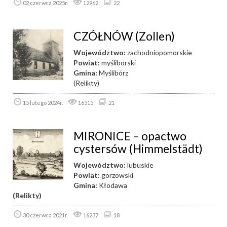
02 czerwca 2025r.
12962
22
CZÓŁNÓW (Zollen)
Województwo:
zachodniopomorskie
Powiat:
myśliborski
Gmina:
Myślibórz
(Relikty)
15 lutego 2024r.
16515
21
MIRONICE – opactwo
cystersów (Himmelstädt)
Województwo:
lubuskie
Powiat:
gorzowski
Gmina:
Kłodawa
(Relikty)
30 czerwca 2021r.
16237
18