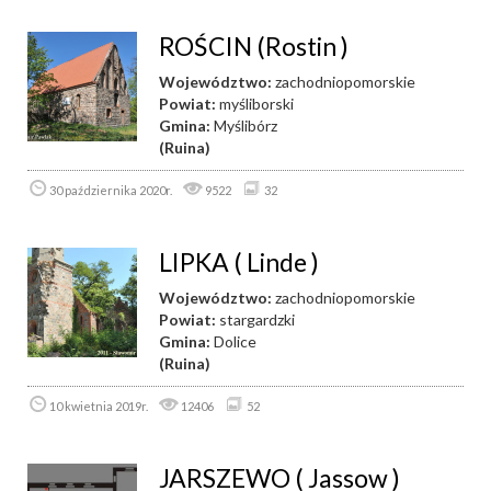
ROŚCIN (Rostin )
Województwo:
zachodniopomorskie
Powiat:
myśliborski
Gmina:
Myślibórz
(Ruina)
30 października 2020r.
9522
32
LIPKA ( Linde )
Województwo:
zachodniopomorskie
Powiat:
stargardzki
Gmina:
Dolice
(Ruina)
10 kwietnia 2019r.
12406
52
JARSZEWO ( Jassow )