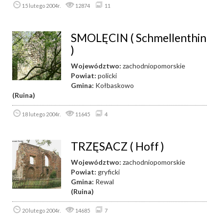
15 lutego 2004r.
12874
11
SMOLĘCIN ( Schmellenthin
)
Województwo:
zachodniopomorskie
Powiat:
policki
Gmina:
Kołbaskowo
(Ruina)
18 lutego 2004r.
11645
4
TRZĘSACZ ( Hoff )
Województwo:
zachodniopomorskie
Powiat:
gryficki
Gmina:
Rewal
(Ruina)
20 lutego 2004r.
14685
7