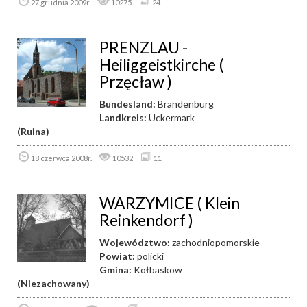
27 grudnia 2009r.
10275
24
PRENZLAU -
Heiliggeistkirche (
Przęcław )
Bundesland:
Brandenburg
Landkreis:
Uckermark
(Ruina)
18 czerwca 2008r.
10532
11
WARZYMICE ( Klein
Reinkendorf )
Województwo:
zachodniopomorskie
Powiat:
policki
Gmina:
Kołbaskow
(Niezachowany)