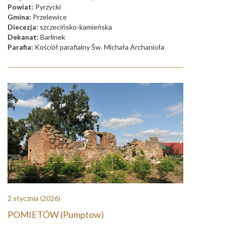
Powiat:
Pyrzycki
Gmina:
Przelewice
Diecezja:
szczecińsko-kamieńska
Dekanat:
Barlinek
Parafia:
Kościół parafialny Św. Michała Archanioła
2 stycznia
(2026)
POMIETÓW (Pumptow)