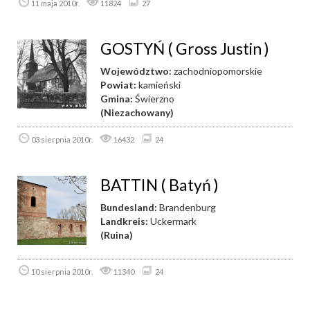
11 maja 2010r.
11824
27
GOSTYŃ ( Gross Justin )
Województwo:
zachodniopomorskie
Powiat:
kamieński
Gmina:
Świerzno
(Niezachowany)
03 sierpnia 2010r.
16432
24
BATTIN ( Batyń )
Bundesland:
Brandenburg
Landkreis:
Uckermark
(Ruina)
10 sierpnia 2010r.
11340
24