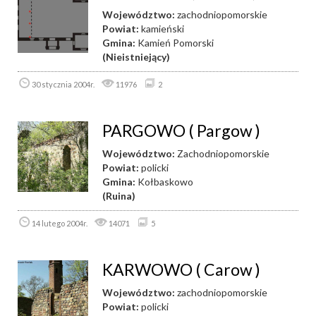
Województwo:
zachodniopomorskie
Powiat:
kamieński
Gmina:
Kamień Pomorski
(Nieistniejący)
30 stycznia 2004r.
11976
2
PARGOWO ( Pargow )
Województwo:
Zachodniopomorskie
Powiat:
policki
Gmina:
Kołbaskowo
(Ruina)
14 lutego 2004r.
14071
5
KARWOWO ( Carow )
Województwo:
zachodniopomorskie
Powiat:
policki