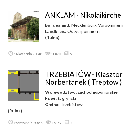
ANKLAM - Nikolaikirche
Bundesland:
Mecklenburg-Vorpommern
Landkreis:
Ostvorpommern
(Ruina)
14 kwietnia 2004r.
10870
5
TRZEBIATÓW - Klasztor
Norbertanek ( Treptow )
Województwo:
zachodniopomorskie
Powiat:
gryficki
Gmina:
Trzebiatów
(Ruina)
25 września 2004r.
15359
4