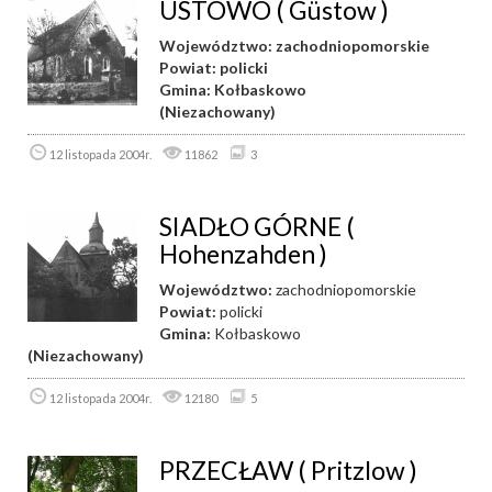
USTOWO ( Güstow )
Województwo: zachodniopomorskie
Powiat: policki
Gmina:
Kołbaskowo
(Niezachowany)
12 listopada 2004r.
11862
3
SIADŁO GÓRNE (
Hohenzahden )
Województwo:
zachodniopomorskie
Powiat:
policki
Gmina:
Kołbaskowo
(Niezachowany)
12 listopada 2004r.
12180
5
PRZECŁAW ( Pritzlow )