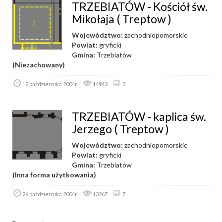
TRZEBIATÓW - Kościół św.
Mikołaja ( Treptow )
Województwo:
zachodniopomorskie
Powiat:
gryficki
Gmina:
Trzebiatów
(Niezachowany)
12 października 2004r.
14943
3
TRZEBIATÓW - kaplica św.
Jerzego ( Treptow )
Województwo:
zachodniopomorskie
Powiat:
gryficki
Gmina:
Trzebiatów
(Inna forma użytkowania)
26 października 2004r.
13267
7