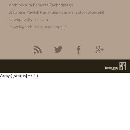
Architektura Pomorza Zachodniego
Sławomir Pawlak (redagujący serwis. autor fotografii)
slawopaw@gmail.com
slawek@architektura.pomorze.pl
Array ( [status] => 1 )