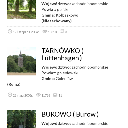
Województwo:
zachodniopomorskie
Powiat:
policki
Gmina:
Kołbaskowo
(Niezachowany)
19 listopada 2004r.
13318
3
TARNÓWKO (
Lüttenhagen )
Województwo:
zachodniopomorskie
Powiat:
goleniowski
Gmina:
Goleniów
(Ruina)
26 maja 2006r.
11766
11
BUROWO ( Burow )
Województwo:
zachodniopomorskie