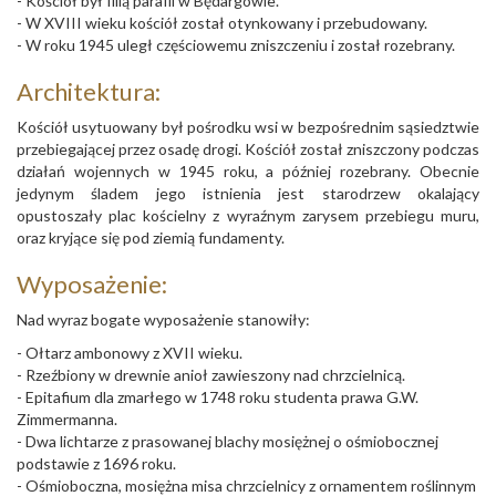
- Kościół był filią parafii w Będargowie.
- W XVIII wieku kościół został otynkowany i przebudowany.
- W roku 1945 uległ częściowemu zniszczeniu i został rozebrany.
Architektura:
Kościół usytuowany był pośrodku wsi w bezpośrednim sąsiedztwie
przebiegającej przez osadę drogi. Kościół został zniszczony podczas
działań wojennych w 1945 roku, a później rozebrany. Obecnie
jedynym śladem jego istnienia jest starodrzew okalający
opustoszały plac kościelny z wyraźnym zarysem przebiegu muru,
oraz kryjące się pod ziemią fundamenty.
Wyposażenie:
Nad wyraz bogate wyposażenie stanowiły:
- Ołtarz ambonowy z XVII wieku.
- Rzeźbiony w drewnie anioł zawieszony nad chrzcielnicą.
- Epitafium dla zmarłego w 1748 roku studenta prawa G.W.
Zimmermanna.
- Dwa lichtarze z prasowanej blachy mosiężnej o ośmiobocznej
podstawie z 1696 roku.
- Ośmioboczna, mosiężna misa chrzcielnicy z ornamentem roślinnym