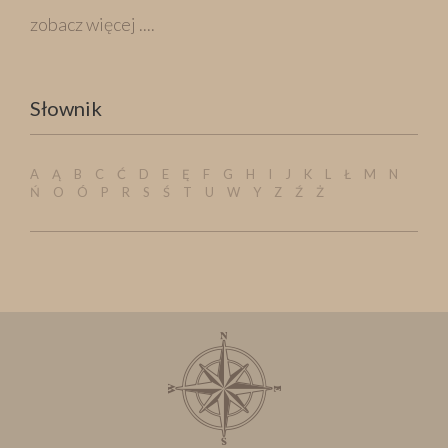
zobacz więcej ....
Słownik
A
Ą
B
C
Ć
D
E
Ę
F
G
H
I
J
K
L
Ł
M
N
Ń
O
Ó
P
R
S
Ś
T
U
W
Y
Z
Ź
Ż