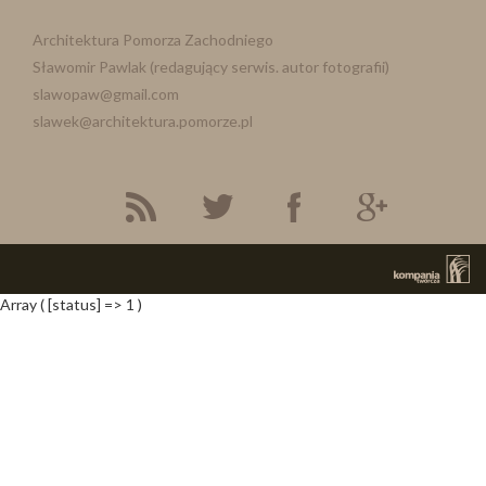
Architektura Pomorza Zachodniego
Sławomir Pawlak (redagujący serwis. autor fotografii)
slawopaw@gmail.com
slawek@architektura.pomorze.pl
Array ( [status] => 1 )