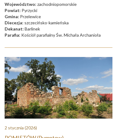
Województwo:
zachodniopomorskie
Powiat:
Pyrzycki
Gmina:
Przelewice
Diecezja:
szczecińsko-kamieńska
Dekanat:
Barlinek
Parafia:
Kościół parafialny Św. Michała Archanioła
2 stycznia
(2026)
POMIETÓW (Pumptow)