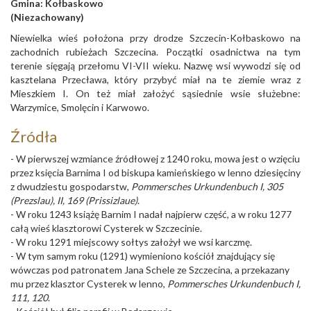
Gmina:
Kołbaskowo
(Niezachowany)
Niewielka wieś położona przy drodze Szczecin-Kołbaskowo na
zachodnich rubieżach Szczecina. Początki osadnictwa na tym
terenie sięgają przełomu VI-VII wieku. Nazwę wsi wywodzi się od
kasztelana Przecława, który przybyć miał na te ziemie wraz z
Mieszkiem I. On też miał założyć sąsiednie wsie służebne:
Warzymice, Smolęcin i Karwowo.
Źródła
- W pierwszej wzmiance źródłowej z 1240 roku, mowa jest o wzięciu
przez księcia Barnima I od biskupa kamieńskiego w lenno dziesięciny
z dwudziestu gospodarstw,
Pommersches Urkundenbuch I, 305
(Prezslau), II, 169 (Prissizlaue)
.
- W roku 1243 książę Barnim I nadał najpierw część, a w roku 1277
całą wieś klasztorowi Cysterek w Szczecinie.
- W roku 1291 miejscowy sołtys założył we wsi karczmę.
- W tym samym roku (1291) wymieniono kościół znajdujący się
wówczas pod patronatem Jana Schele ze Szczecina, a przekazany
mu przez klasztor Cysterek w lenno,
Pommersches Urkundenbuch I,
111, 120
.