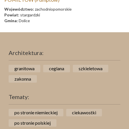
Województwo:
zachodniopomorskie
Powiat:
stargardzki
Gmina:
Dolice
Architektura:
granitowa
ceglana
szkieletowa
zakonna
Tematy:
po stronie niemieckiej
ciekawostki
po stronie polskiej