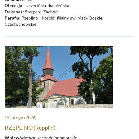
Diecezja:
szczecińsko-kamieńska
Dekanat:
Stargard-Zachód
Parafia:
Rzeplino – kościół filialny pw. Matki Boskiej
Częstochowskiej
15 lutego
(2026)
RZEPLINO (Repplin)
Województwo:
zachodniopomorskie