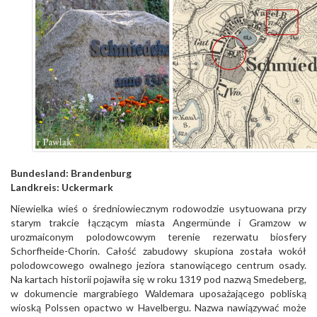
Bundesland:
Brandenburg
Landkreis:
Uckermark
Niewielka wieś o średniowiecznym rodowodzie usytuowana przy
starym trakcie łączącym miasta Angermünde i Gramzow w
urozmaiconym polodowcowym terenie rezerwatu biosfery
Schorfheide-Chorin. Całość zabudowy skupiona została wokół
polodowcowego owalnego jeziora stanowiącego centrum osady.
Na kartach historii pojawiła się w roku 1319 pod nazwą Smedeberg,
w dokumencie margrabiego Waldemara uposażającego pobliską
wioską Polssen opactwo w Havelbergu. Nazwa nawiązywać może