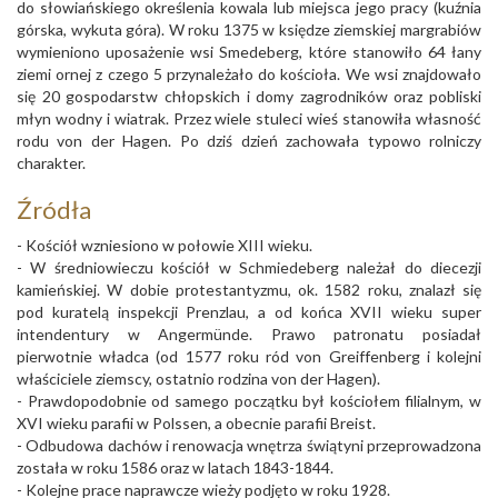
do słowiańskiego określenia kowala lub miejsca jego pracy (kuźnia
górska, wykuta góra). W roku 1375 w księdze ziemskiej margrabiów
wymieniono uposażenie wsi Smedeberg, które stanowiło 64 łany
ziemi ornej z czego 5 przynależało do kościoła. We wsi znajdowało
się 20 gospodarstw chłopskich i domy zagrodników oraz pobliski
młyn wodny i wiatrak. Przez wiele stuleci wieś stanowiła własność
rodu von der Hagen. Po dziś dzień zachowała typowo rolniczy
charakter.
Źródła
- Kościół wzniesiono w połowie XIII wieku.
- W średniowieczu kościół w Schmiedeberg należał do diecezji
kamieńskiej. W dobie protestantyzmu, ok. 1582 roku, znalazł się
pod kuratelą inspekcji Prenzlau, a od końca XVII wieku super
intendentury w Angermünde. Prawo patronatu posiadał
pierwotnie władca (od 1577 roku ród von Greiffenberg i kolejni
właściciele ziemscy, ostatnio rodzina von der Hagen).
- Prawdopodobnie od samego początku był kościołem filialnym, w
XVI wieku parafii w Polssen, a obecnie parafii Breist.
- Odbudowa dachów i renowacja wnętrza świątyni przeprowadzona
została w roku 1586 oraz w latach 1843-1844.
- Kolejne prace naprawcze wieży podjęto w roku 1928.