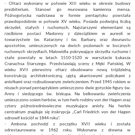
- Ołtarz wykonany w połowie XIII wieku w okresie budowy
prezbiterium. Stanowi go murowana kamienna mensa.
Późnogotycka nadstawa w formie pentaptyku powstała
prawdopodobnie w połowie XV wieku. Posiada podwójną liczbą
skrzydeł, stałych i ruchomych. Najstarszymi elementami są
rzeźbione postaci Madonny z dzieciątkiem w aureoli w
towarzystwie św. Katarzyny i św. Barbary, oraz dwunastu
apostołów, umieszczonych na dwóch poziomach w bocznych
ruchomych skrzydłach. Malowidła pokrywające skrzydła ruchome i
stałe powstały w latach 1510-1520 w warsztacie Łukasza
Cranachsa Starszego. Przedstawiają sceny z Męki Pańskiej. W
wieku XVII pierwotny ołtarz obudowano nową trójdzielną
konstrukcją architektoniczną, ujętą akantowymi policzkami z
aniołkami oraz rozbudowanym zwieńczeniem. Przed 1945 rokiem w
niszach ponad pentaptykiem umieszczono dwie gotyckie figury św.
Anny i siedzącego św. biskupa. Na belkowaniu zwieńczenia
umieszczono osiem herbów, w tym herb rodziny von der Hagen oraz
cztery późnośredniowieczne muzykujące anioły. Na herbie
centralnym znajduje się inskrypcja „Carl Friedrich von der Hagen
odnowił kościół w 1844 roku”.
- Ambona pochodzi z początku XVII wieku i została
odrestaurowana w 1962 roku. Wykonana z drewna w