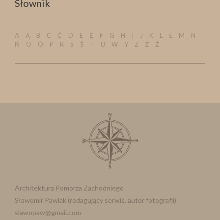
Słownik
A
Ą
B
C
Ć
D
E
Ę
F
G
H
I
J
K
L
Ł
M
N
Ń
O
Ó
P
R
S
Ś
T
U
W
Y
Z
Ź
Ż
Architektura Pomorza Zachodniego
Sławomir Pawlak (redagujący serwis. autor fotografii)
slawopaw@gmail.com