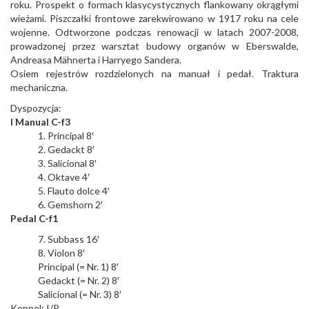
roku. Prospekt o formach klasycystycznych flankowany okrągłymi
wieżami. Piszczałki frontowe zarekwirowano w 1917 roku na cele
wojenne. Odtworzone podczas renowacji w latach 2007-2008,
prowadzonej przez warsztat budowy organów w Eberswalde,
Andreasa Mähnerta i Harryego Sandera.
Osiem rejestrów rozdzielonych na manuał i pedał. Traktura
mechaniczna.
Dyspozycja:
I Manual C-f3
1. Principal 8′
2. Gedackt 8′
3. Salicional 8′
4. Oktave 4′
5. Flauto dolce 4′
6. Gemshorn 2′
Pedal C-f1
7. Subbass 16′
8. Violon 8′
Principal (= Nr. 1) 8′
Gedackt (= Nr. 2) 8′
Salicional (= Nr. 3) 8′
Koppel: I/P