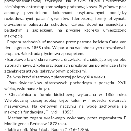
późnorenesansowej stylistyce. Na niskim słupie umieszczono
ośmiokątny ostrosłup stanowiący podstawę kosza. Płycinowe pola
ambony przedzielono kolumnami usytuowanymi pomiędzy
rozbudowanymi pasami gzymsów. Identyczną formę otrzymała
przyścienna balustrada schodów. Całość dopełnia ośmiokątny
baldachim z zapleckiem, na płycinie którego umieszczono
inskrypcję.
- Empora zachodnia ufundowana przez patrona kościoła Carla von
der Hagena w 1855 roku. Wsparta na wielobocznych drewnianych
słupach. Balustrada płycinowa z parapetem.
- Barokowe ławki skrzynkowe z drzwiczkami znajdujące się po obu
stronach nawy. Z kolei przy ścianach prezbiterium pojedyncze stalle
z zamkniętą attyką i zakrzywionymi policzkami.
- Żeliwny krzyż ołtarzowy z pierwszej połowy XIX wieku.
- Para świeczników ołtarzowych pochodząca z początku XVII
wieku, wykonana z brązu.
- Chrzcielnica o formie kielichowej wykonana w 1855 roku.
Wieloboczną czaszę zdobią kręte kolumny i gotycka dekoracja
maswerkowa. Na cynowym naczyniu na wodę zachowała się
inskrypcja fundacyjna „FH v d H. 1855”.
- Mechanizm zegara wieżowego wykonany przez zegarmistrza F.
Moellingena z Berlina w 1872 roku.
- Tablica epitafijna Jakuba Bauma (1716–1786).