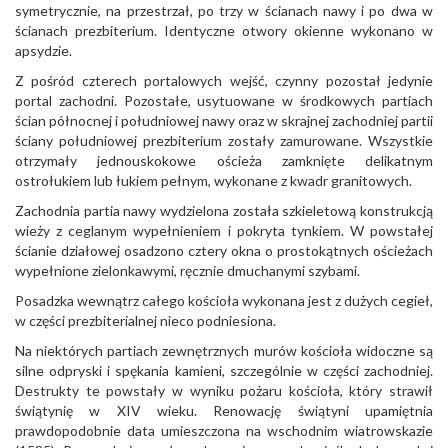
symetrycznie, na przestrzał, po trzy w ścianach nawy i po dwa w
ścianach prezbiterium. Identyczne otwory okienne wykonano w
apsydzie.
Z pośród czterech portalowych wejść, czynny pozostał jedynie
portal zachodni. Pozostałe, usytuowane w środkowych partiach
ścian północnej i południowej nawy oraz w skrajnej zachodniej partii
ściany południowej prezbiterium zostały zamurowane. Wszystkie
otrzymały jednouskokowe ościeża zamknięte delikatnym
ostrołukiem lub łukiem pełnym, wykonane z kwadr granitowych.
Zachodnia partia nawy wydzielona została szkieletową konstrukcją
wieży z ceglanym wypełnieniem i pokryta tynkiem. W powstałej
ścianie działowej osadzono cztery okna o prostokątnych ościeżach
wypełnione zielonkawymi, ręcznie dmuchanymi szybami.
Posadzka wewnątrz całego kościoła wykonana jest z dużych cegieł,
w części prezbiterialnej nieco podniesiona.
Na niektórych partiach zewnętrznych murów kościoła widoczne są
silne odpryski i spękania kamieni, szczególnie w części zachodniej.
Destrukty te powstały w wyniku pożaru kościoła, który strawił
świątynię w XIV wieku. Renowację świątyni upamiętnia
prawdopodobnie data umieszczona na wschodnim wiatrowskazie