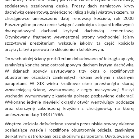
szkieletową oszalowaną deską. Prosty dach namiotowy kryty
dachówką cementową, zwieńczono iglicą z kulą i wiatrowskazem, na
chorągiewce umieszczono datę renowacji kościoła, rok 2000.
Poszczególne przestrzenie świątyni zamknięto stopami belkowymi i
dwuspadowymi dachami krytymi dachówką cementową.
Otynkowany fragment wewnętrznej strony wschodniej ściany
szczytowej prezbiterium wskazuje jakoby ta część kościoła
przykryta była pierwotnie sklepieniem kolebkowym.
Do wschodniej ściany prezbiterium dobudowano półokrągła apsydę
zamkniętą konchą oraz ostrosłupowym dachem krytym dachówką.
W ścianach apsydy usytuowano trzy okna o rozglifionych
obustronnie ościeżach zamkniętych łukami pełnymi i skośnymi
parapetami. W XIX wieku środkowe okno przesłonięto skarpą
wzmacniającą ścianę, wymurowaną z cegły maszynowej. Szczyt
wschodni wymurowany z kamienia polnego pozbawiono dekoracji.
Wykonano jedynie niewielki okrągły otwór wentylujący poddasze
oraz sterczynę zakończoną krzyżem z chorągiewką, na której
umieszczono daty 1843 i 1986.
Wnętrze kościoła doświetlone zostało przez niskie otwory okienne
posiadające wąskie i rozglifione obustronnie ościeża, zamknięte
delikatnymi ostrołukami oraz skośnymi parapetami. Usytuowano je