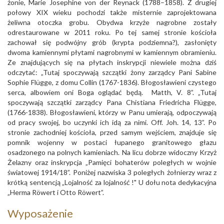
żonie, Marie Josephine von der Reynack (1788–1858). Z drugiej
połowy XIX wieku pochodzi także misternie zaprojektowana
żeliwna otoczka grobu. Obydwa krzyże nagrobne zostały
odrestaurowane w 2011 roku. Po tej samej stronie kościoła
zachował się podwójny grób (krypta podziemna?), zasłonięty
dwoma kamiennymi płytami nagrobnymi w kamiennym obramieniu.
Ze znajdujących się na płytach inskrypcji niewiele można dziś
odczytać: „Tutaj spoczywają szczątki żony zarządcy Pani Sabine
Sophie Flügge, z domu Collin (1767-1836). Błogosławieni czystego
serca, albowiem oni Boga oglądać będą. Matth, V. 8”. „Tutaj
spoczywają szczątki zarządcy Pana Chistiana Friedricha Flügge,
(1766-1838). Błogosławieni, którzy w Panu umierają, odpoczywają
od pracy swojej, bo uczynki ich idą za nimi. Off. Joh. 14, 13”. Po
stronie zachodniej kościoła, przed samym wejściem, znajduje się
pomnik wojenny w postaci łupanego granitowego głazu
osadzonego na polnych kamieniach. Na licu dobrze widoczny Krzyż
Żelazny oraz inskrypcja „Pamięci bohaterów poległych w wojnie
światowej 1914/18”. Poniżej nazwiska 3 poległych żołnierzy wraz z
krótką sentencją „Lojalność za lojalność !" U dołu nota dedykacyjna
„Herma Röwert i Otto Röwert”.
Wyposażenie