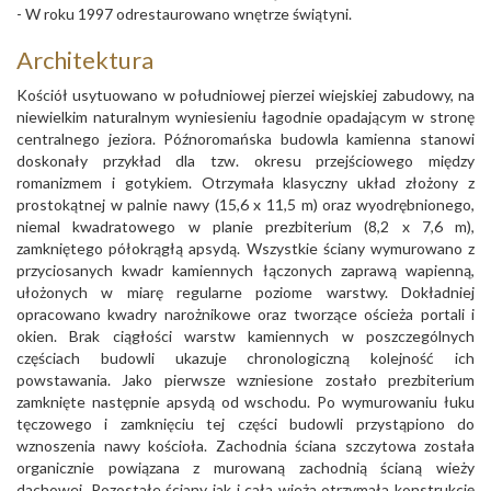
- W roku 1997 odrestaurowano wnętrze świątyni.
Architektura
Kościół usytuowano w południowej pierzei wiejskiej zabudowy, na
niewielkim naturalnym wyniesieniu łagodnie opadającym w stronę
centralnego jeziora. Późnoromańska budowla kamienna stanowi
doskonały przykład dla tzw. okresu przejściowego między
romanizmem i gotykiem. Otrzymała klasyczny układ złożony z
prostokątnej w palnie nawy (15,6 x 11,5 m) oraz wyodrębnionego,
niemal kwadratowego w planie prezbiterium (8,2 x 7,6 m),
zamkniętego półokrągłą apsydą. Wszystkie ściany wymurowano z
przyciosanych kwadr kamiennych łączonych zaprawą wapienną,
ułożonych w miarę regularne poziome warstwy. Dokładniej
opracowano kwadry narożnikowe oraz tworzące ościeża portali i
okien. Brak ciągłości warstw kamiennych w poszczególnych
częściach budowli ukazuje chronologiczną kolejność ich
powstawania. Jako pierwsze wzniesione zostało prezbiterium
zamknięte następnie apsydą od wschodu. Po wymurowaniu łuku
tęczowego i zamknięciu tej części budowli przystąpiono do
wznoszenia nawy kościoła. Zachodnia ściana szczytowa została
organicznie powiązana z murowaną zachodnią ścianą wieży
dachowej. Pozostałe ściany jak i cała wieża otrzymała konstrukcję