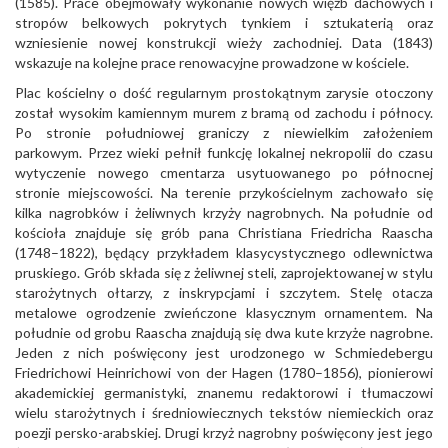
(1585). Prace obejmowały wykonanie nowych więźb dachowych i
stropów belkowych pokrytych tynkiem i sztukaterią oraz
wzniesienie nowej konstrukcji wieży zachodniej. Data (1843)
wskazuje na kolejne prace renowacyjne prowadzone w kościele.
Plac kościelny o dość regularnym prostokątnym zarysie otoczony
został wysokim kamiennym murem z bramą od zachodu i północy.
Po stronie południowej graniczy z niewielkim założeniem
parkowym. Przez wieki pełnił funkcję lokalnej nekropolii do czasu
wytyczenie nowego cmentarza usytuowanego po północnej
stronie miejscowości. Na terenie przykościelnym zachowało się
kilka nagrobków i żeliwnych krzyży nagrobnych. Na południe od
kościoła znajduje się grób pana Christiana Friedricha Raascha
(1748–1822), będący przykładem klasycystycznego odlewnictwa
pruskiego. Grób składa się z żeliwnej steli, zaprojektowanej w stylu
starożytnych ołtarzy, z inskrypcjami i szczytem. Stelę otacza
metalowe ogrodzenie zwieńczone klasycznym ornamentem. Na
południe od grobu Raascha znajdują się dwa kute krzyże nagrobne.
Jeden z nich poświęcony jest urodzonego w Schmiedebergu
Friedrichowi Heinrichowi von der Hagen (1780–1856), pionierowi
akademickiej germanistyki, znanemu redaktorowi i tłumaczowi
wielu starożytnych i średniowiecznych tekstów niemieckich oraz
poezji persko-arabskiej. Drugi krzyż nagrobny poświęcony jest jego