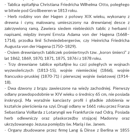
- Tablica epitafijna Christiana Friedricha Wilhelma Otto, poległego
w bitwie pod Großbeeren w 1813 roku.
- Herb rodziny von der Hagen z połowy XIX wieku, wykonany z
drewna i cyny, malowany, umieszczony na drewnianej desce z
zakrzywioną ramą. Zawiera siedem niebieskich tablic z herbami i
napisami, między innymi Ernsta Adama von der Hagena (1668–
1716), przodka linii Schmiedebergerów, czy Heinricha Friedricha
Augusta von der Hagena (1750–1829).
- Osiem drewnianych tabliczek pośmiertnych tzw. „koron śmierci” z
lat 1862, 1869, 1870, 1871, 1875, 1876 i z 1878 roku.
- Trzy drewniane tablice epitafijne ku czci poległych w wojnach
wyzwoleńczych (1813-15), wojnie niemieckiej (1866), wojnie
francusko-pruskiej (1870-71) i pierwszej wojnie światowej (1914-
18).
- Dwa dzwony z brązu zawieszone na wieży zachodniej. Pierwszy
odlany prawdopodobnie w XIV wieku o średnicy 65 cm, nie posiada
inskrypcji. Ma wyraźnie kanciasty profil i gładkie zdobienia w
kształcie pierścienia na szyi. Drugi odlany w 1661 roku przez Franza
Sebastiana Voillarda z Lotaryngii we Frankfurcie nad Odrą. Posiada
herb odlewniczy oraz płaskorzeźby stojącej Madonny oraz
ukrzyżowanego Jezusa pomiędzy św. Marią i św. Janem.
- Organy zbudowane przez firmę Lang & Dinse z Berlina w 1855