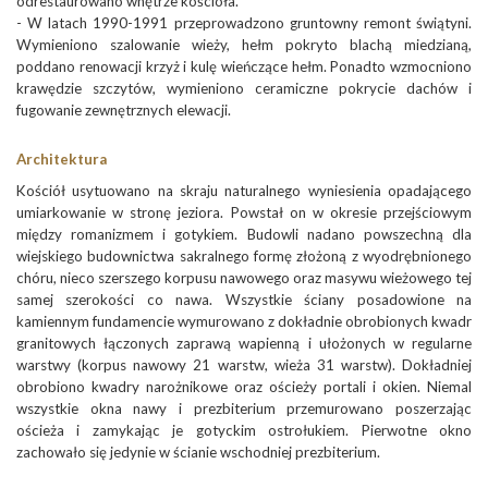
odrestaurowano wnętrze kościoła.
- W latach 1990-1991 przeprowadzono gruntowny remont świątyni.
Wymieniono szalowanie wieży, hełm pokryto blachą miedzianą,
poddano renowacji krzyż i kulę wieńczące hełm. Ponadto wzmocniono
krawędzie szczytów, wymieniono ceramiczne pokrycie dachów i
fugowanie zewnętrznych elewacji.
Architektura
Kościół usytuowano na skraju naturalnego wyniesienia opadającego
umiarkowanie w stronę jeziora. Powstał on w okresie przejściowym
między romanizmem i gotykiem. Budowli nadano powszechną dla
wiejskiego budownictwa sakralnego formę złożoną z wyodrębnionego
chóru, nieco szerszego korpusu nawowego oraz masywu wieżowego tej
samej szerokości co nawa. Wszystkie ściany posadowione na
kamiennym fundamencie wymurowano z dokładnie obrobionych kwadr
granitowych łączonych zaprawą wapienną i ułożonych w regularne
warstwy (korpus nawowy 21 warstw, wieża 31 warstw). Dokładniej
obrobiono kwadry narożnikowe oraz ościeży portali i okien. Niemal
wszystkie okna nawy i prezbiterium przemurowano poszerzając
ościeża i zamykając je gotyckim ostrołukiem. Pierwotne okno
zachowało się jedynie w ścianie wschodniej prezbiterium.