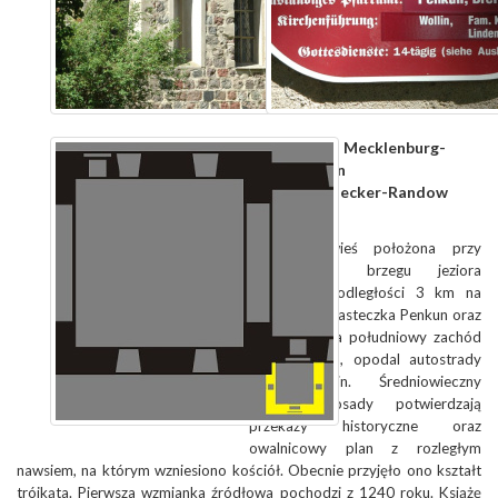
Bundesland:
Mecklenburg-
Vorpommern
Landkreis:
Uecker-Randow
Niewielka wieś położona przy
południowym brzegu jeziora
Dorfsee, w odległości 3 km na
północ od miasteczka Penkun oraz
ok. 30 km na południowy zachód
od Szczecina, opodal autostrady
Szczecin-Berlin. Średniowieczny
rodowód osady potwierdzają
przekazy historyczne oraz
owalnicowy plan z rozległym
nawsiem, na którym wzniesiono kościół. Obecnie przyjęło ono kształt
trójkąta. Pierwsza wzmianka źródłowa pochodzi z 1240 roku. Książę