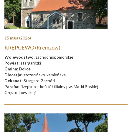
15 maja
(2026)
KRĘPCEWO (Kremzow)
Województwo:
zachodniopomorskie
Powiat:
stargardzki
Gmina:
Dolice
Diecezja:
szczecińsko-kamieńska
Dekanat:
Stargard-Zachód
Parafia:
Rzeplino – kościół filialny pw. Matki Boskiej
Częstochowskiej