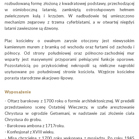
rozbudowaną formę złożoną z kwadratowej podstawy, przechodzącej
w ośmioboczną latarnię, zamkniętą ostrosłupowym hełmem
zwieńczonym kulą i krzyżem. W nadbudowie tej umieszczono
mechanizm zegarowy z trzema cyferblatami, a w otwartej niegdyś
latarni zawieszone są dzwony.
Plac kościelny o owalnym zarysie otoczony jest niewysokim
kamiennym murem z bramką od wschodu oraz furtami od zachodu i
północy. Od strony południowej oraz północno-zachodniej mur
wsparty jest masywnymi przyporami pełniącymi funkcje oporowe.
Pozostałością po przykościelnej nekropolii są nieliczne nagrobki
usytuowane po południowej stronie kościoła. Wzgórze kościelne
porasta starodrzew akacjowo-lipowy.
Wyposażenie
- Ołtarz barokowy z 1700 roku o formie architektonicznej. W predelli
przedstawiono scenę Ostatniej Wieczerzy, w szafie aresztowanie
Chrystusa w ogrodzie Getsemani, w nadstawie zaś złożenie ciała
Chrystusa do grobu.
- Barokowa ambona z 1717roku.
- Konfesjonał z XVIII wieku.
- Misa chrzcielna z 1700 roku wykonana z mosiądzu. Po roku 1945