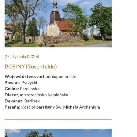
27 stycznia
(2026)
ROSINY (Rosenfelde)
Województwo:
zachodniopomorskie
Powiat:
Pyrzycki
Gmina:
Przelewice
Diecezja:
szczecińsko-kamieńska
Dekanat:
Barlinek
Parafia:
Kościół parafialny Św. Michała Archanioła