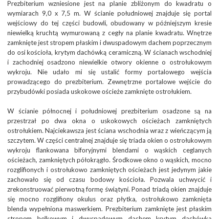
Prezbiterium wzniesione jest na planie zbliżonym do kwadratu o
wymiarach 9,0 x 7,5 m. W ścianie południowej znajduje się portal
wejściowy do tej części budowli, obudowany w późniejszym kresie
niewielką kruchtą wymurowaną z cegły na planie kwadratu. Wnętrze
zamknięte jest stropem płaskim i dwuspadowym dachem poprzecznym
do osi kościoła, krytym dachówką ceramiczną. W ścianach wschodniej
i zachodniej osadzono niewielkie otwory okienne o ostrołukowym
wykroju. Nie udało mi się ustalić formy portalowego wejścia
prowadzącego do prezbiterium. Zewnętrzne portalowe wejście do
przybudówki posiada uskokowe ościeże zamknięte ostrołukiem.
W ścianie północnej i południowej prezbiterium osadzone są na
przestrzał po dwa okna o uskokowych ościeżach zamkniętych
ostrołukiem. Najciekawsza jest ściana wschodnia wraz z wieńczącym ją
szczytem. W części centralnej znajduje się triada okien o ostrołukowym
wykroju flankowana biforyjnymi blendami o wąskich ceglanych
ościeżach, zamkniętych półokrągło. Środkowe okno o wąskich, mocno
rozglifionych i ostrołukowo zamkniętych ościeżach jest jedynym jakie
zachowało się od czasu bodowy kościoła. Pozwala uchwycić i
zrekonstruować pierwotną formę świątyni. Ponad triadą okien znajduje
się mocno rozglifiony okulus oraz płytka, ostrołukowo zamknięta
blenda wypełniona maswerkiem. Prezbiterium zamknięte jest płaskim
stropem belkowym i dwuspadowym dachem krytym dachówką