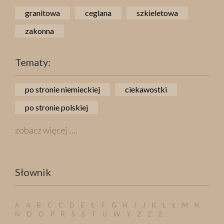
granitowa
ceglana
szkieletowa
zakonna
Tematy:
po stronie niemieckiej
ciekawostki
po stronie polskiej
zobacz więcej ....
Słownik
A
Ą
B
C
Ć
D
E
Ę
F
G
H
I
J
K
L
Ł
M
N
Ń
O
Ó
P
R
S
Ś
T
U
W
Y
Z
Ź
Ż