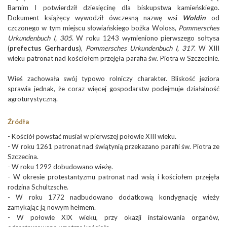
Barnim I potwierdził dziesięcinę dla biskupstwa kamieńskiego.
Dokument książęcy wywodził ówczesną nazwę wsi
Woldin
od
czczonego w tym miejscu słowiańskiego bożka Woloss,
Pommersches
Urkundenbuch I, 305
. W roku 1243 wymieniono pierwszego sołtysa
(
prefectus Gerhardus
),
Pommersches Urkundenbuch I, 317
. W XIII
wieku patronat nad kościołem przejęła parafia św. Piotra w Szczecinie.
Wieś zachowała swój typowo rolniczy charakter. Bliskość jeziora
sprawia jednak, że coraz więcej gospodarstw podejmuje działalność
agroturystyczną.
Źródła
- Kościół powstać musiał w pierwszej połowie XIII wieku.
- W roku 1261 patronat nad świątynią przekazano parafii św. Piotra ze
Szczecina.
- W roku 1292 dobudowano wieżę.
- W okresie protestantyzmu patronat nad wsią i kościołem przejęła
rodzina Schultzsche.
- W roku 1772 nadbudowano dodatkową kondygnację wieży
zamykając ją nowym hełmem.
- W połowie XIX wieku, przy okazji instalowania organów,