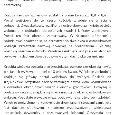
ceramiczną.
Korpus nawowy wzniesiony został na planie kwadratu 8,8 x 8,6 m.
Portal wejściowy do tej części kościoła znajduje się w ścianie
północnej. Dwuuskokowe, rozglifione i ostrołukowo zamknięte ościeże
wykonano z dokładnie obrobionych kwadr i klińców granitowych.
Portal ten jest obecnie zamurowany. W ścianach północnej i
południowej osadzone są na przestrzał po dwa okna o ostrołukowym
wykroju. Przestrzeń nawową otwierają na prezbiterium i kruchtę
wieżową szerokie ostrołuki. Wnętrze zamknięte jest płaskim stropem
belkowym i dachem dwuspadowym krytym dachówką ceramiczną.
Kruchta wieżowa posiada plan prostokąta równego szerokością nawie,
o ścianach wyższych od niej o 10 warstw kwadr. W ścianie zachodniej
znajduje się główny portal wejściowy do świątyni. Posiada on
trójskokowe, rozglifione ościeże zamknięte ostrołukiem, wymurowane
z dokładnie obrobionych kwadr i klińców granitowych. Powyżej, u
podstawy szczytu, znajduje się triada niedużych okien o ostrołukowym
wykroju. Pozostałe elewacje wieży pozbawione są otworów i zdobień.
Wnętrze podzielone na kondygnacje drewnianymi stropami zamknięte
jest dachem siodłowym, z którego wyprowadzono szkieletową
konstrukcję dzwonnicy z oszalowanymi ścianami. Otrzymała ona