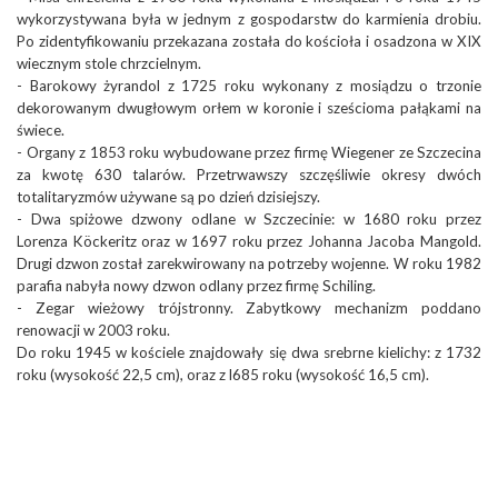
wykorzystywana była w jednym z gospodarstw do karmienia drobiu.
Po zidentyfikowaniu przekazana została do kościoła i osadzona w XIX
wiecznym stole chrzcielnym.
- Barokowy żyrandol z 1725 roku wykonany z mosiądzu o trzonie
dekorowanym dwugłowym orłem w koronie i sześcioma pałąkami na
świece.
- Organy z 1853 roku wybudowane przez firmę Wiegener ze Szczecina
za kwotę 630 talarów. Przetrwawszy szczęśliwie okresy dwóch
totalitaryzmów używane są po dzień dzisiejszy.
- Dwa spiżowe dzwony odlane w Szczecinie: w 1680 roku przez
Lorenza Köckeritz oraz w 1697 roku przez Johanna Jacoba Mangold.
Drugi dzwon został zarekwirowany na potrzeby wojenne. W roku 1982
parafia nabyła nowy dzwon odlany przez firmę Schiling.
- Zegar wieżowy trójstronny. Zabytkowy mechanizm poddano
renowacji w 2003 roku.
Do roku 1945 w kościele znajdowały się dwa srebrne kielichy: z 1732
roku (wysokość 22,5 cm), oraz z l685 roku (wysokość 16,5 cm).