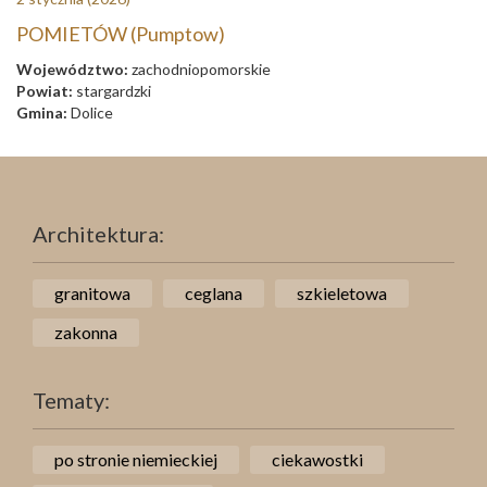
POMIETÓW (Pumptow)
Województwo:
zachodniopomorskie
Powiat:
stargardzki
Gmina:
Dolice
Architektura:
granitowa
ceglana
szkieletowa
zakonna
Tematy:
po stronie niemieckiej
ciekawostki