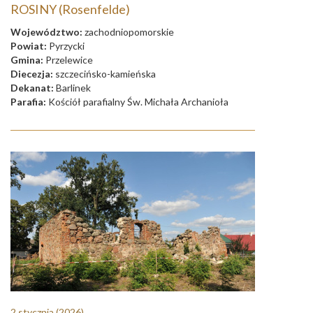
ROSINY (Rosenfelde)
Województwo:
zachodniopomorskie
Powiat:
Pyrzycki
Gmina:
Przelewice
Diecezja:
szczecińsko-kamieńska
Dekanat:
Barlinek
Parafia:
Kościół parafialny Św. Michała Archanioła
2 stycznia
(2026)