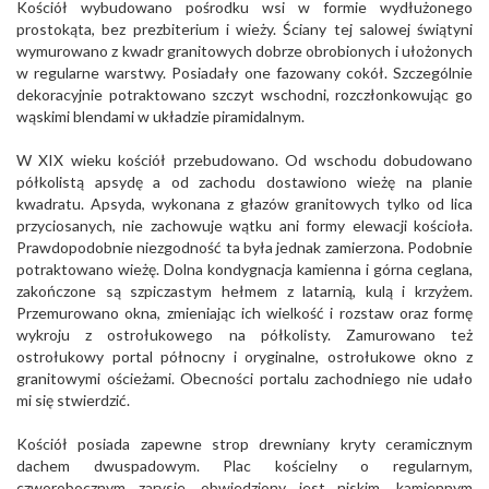
Kościół wybudowano pośrodku wsi w formie wydłużonego
prostokąta, bez prezbiterium i wieży. Ściany tej salowej świątyni
wymurowano z kwadr granitowych dobrze obrobionych i ułożonych
w regularne warstwy. Posiadały one fazowany cokół. Szczególnie
dekoracyjnie potraktowano szczyt wschodni, rozczłonkowując go
wąskimi blendami w układzie piramidalnym.
W XIX wieku kościół przebudowano. Od wschodu dobudowano
półkolistą apsydę a od zachodu dostawiono wieżę na planie
kwadratu. Apsyda, wykonana z głazów granitowych tylko od lica
przyciosanych, nie zachowuje wątku ani formy elewacji kościoła.
Prawdopodobnie niezgodność ta była jednak zamierzona. Podobnie
potraktowano wieżę. Dolna kondygnacja kamienna i górna ceglana,
zakończone są szpiczastym hełmem z latarnią, kulą i krzyżem.
Przemurowano okna, zmieniając ich wielkość i rozstaw oraz formę
wykroju z ostrołukowego na półkolisty. Zamurowano też
ostrołukowy portal północny i oryginalne, ostrołukowe okno z
granitowymi ościeżami. Obecności portalu zachodniego nie udało
mi się stwierdzić.
Kościół posiada zapewne strop drewniany kryty ceramicznym
dachem dwuspadowym. Plac kościelny o regularnym,
czworobocznym zarysie, obwiedziony jest niskim, kamiennym