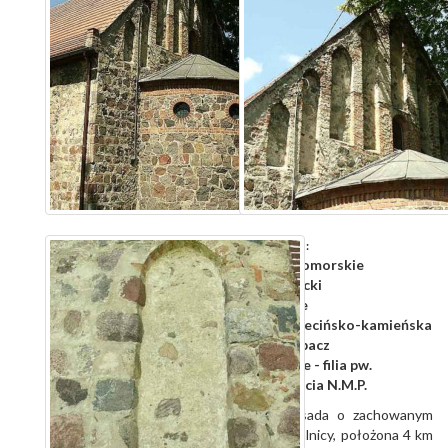
Województwo:
zachodniopomorskie
pyrzycki
Powiat:
Bielice
Gmina:
szczecińsko-kamieńska
Diecezja:
Kołbacz
Dekanat:
Bielice - filia pw.
Parafia:
Wniebowzięcia N.M.P.
Niewielka osada o zachowanym
układzie owalnicy, położona 4 km