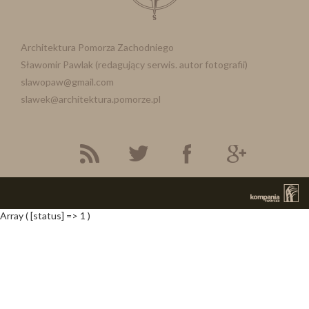
Architektura Pomorza Zachodniego
Sławomir Pawlak (redagujący serwis. autor fotografii)
slawopaw@gmail.com
slawek@architektura.pomorze.pl
Array ( [status] => 1 )