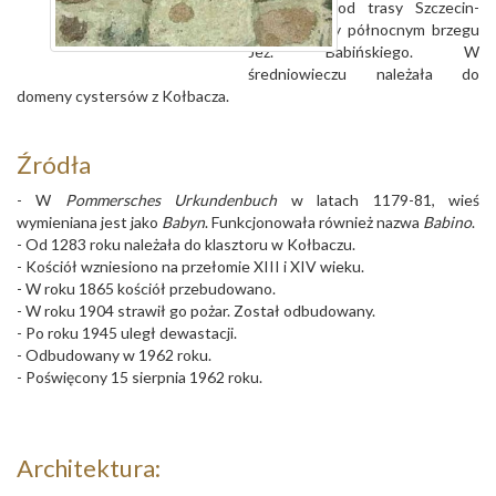
na zachód od trasy Szczecin-
Pyrzyce, przy północnym brzegu
Jez. Babińskiego. W
średniowieczu należała do
domeny cystersów z Kołbacza.
Źródła
- W
Pommersches Urkundenbuch
w latach 1179-81, wieś
wymieniana jest jako
Babyn
. Funkcjonowała również nazwa
Babino
.
- Od 1283 roku należała do klasztoru w Kołbaczu.
- Kościół wzniesiono na przełomie XIII i XIV wieku.
- W roku 1865 kościół przebudowano.
- W roku 1904 strawił go pożar. Został odbudowany.
- Po roku 1945 uległ dewastacji.
- Odbudowany w 1962 roku.
- Poświęcony 15 sierpnia 1962 roku.
Architektura: