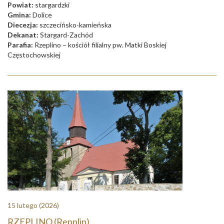
Powiat:
stargardzki
Gmina:
Dolice
Diecezja:
szczecińsko-kamieńska
Dekanat:
Stargard-Zachód
Parafia:
Rzeplino – kościół filialny pw. Matki Boskiej
Częstochowskiej
15 lutego
(2026)
RZEPLINO (Repplin)