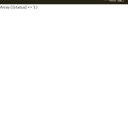
Array ( [status] => 1 )