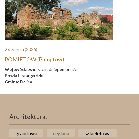
2 stycznia
(2026)
POMIETÓW (Pumptow)
Województwo:
zachodniopomorskie
Powiat:
stargardzki
Gmina:
Dolice
Architektura:
granitowa
ceglana
szkieletowa