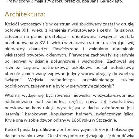
- Poświęcony 3 maja 1992 roku przez ks. bpa Jana Gałeckiego.
Architektura:
Kościół wznoszący się w centrum wsi zbudowany został w drugiej
połowie XIII wieku z kamienia nwrzutowego i cegły. Ta salowa,
założona na planie prostokąta i orientowana świątynia, została
przebudowana w XVIII wieku w znacznym stopniu zacierając swój
pierwotny charakter. Powiększono i zmieniono obramienie
większości otworów okiennych. Pierwotne zachowały się jedynie
po jednym w ścianie południowej i wschodniej. Zachował się
również ceglany, ostrołukowy, uskokowy, portal południowy,
obecnie zamurowany, zapewne jedyny wprowadzający do wnętrza
świątyni. Wejścia zachodniego, przesklepionego łukiem
odcinkowym, zapewne nie było w pierwotnym założeniu?
Wtórną wydaje się być również niewielka wieżyczka-dzwonnica
nadbudowana nad zachodnią częścią nawy. Jej kwadratowa,
odeskowana konstrukcja wyrastająca z dachu zakończona jest
latarnią i barokowym, kopulastym hełmem, zwieńczonym iglicą.
Kryje ona w sobie dzwon odlany w 1660 roku w Szczecinie.
Kościół posiada profilowany betonowy gzyms i kryty jest blaszanym
dachem namiotowym. Od strony północnej znajduje się dobudówka