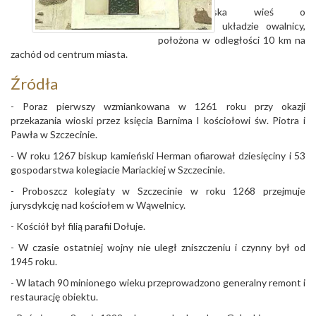
Podszczecińska wieś o
zachowanym układzie owalnicy,
położona w odległości 10 km na
zachód od centrum miasta.
Źródła
- Poraz pierwszy wzmiankowana w 1261 roku przy okazji
przekazania wioski przez księcia Barnima I kościołowi św. Piotra i
Pawła w Szczecinie.
- W roku 1267 biskup kamieński Herman ofiarował dziesięciny i 53
gospodarstwa kolegiacie Mariackiej w Szczecinie.
- Proboszcz kolegiaty w Szczecinie w roku 1268 przejmuje
jurysdykcję nad kościołem w Wąwelnicy.
- Kościół był filią parafii Dołuje.
- W czasie ostatniej wojny nie uległ zniszczeniu i czynny był od
1945 roku.
- W latach 90 minionego wieku przeprowadzono generalny remont i
restaurację obiektu.