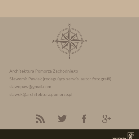
Architektura Pomorza Zachodniego
Sławomir Pawlak (redagujący serwis. autor fotografii)
slawopaw@gmail.com
slawek@architektura.pomorze.pl