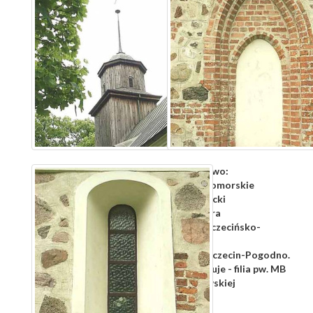
Województwo:
zachodniopomorskie
Powiat:
policki
Gmina:
Dobra
Diecezja:
szczecińsko-
kamieńska
Dekanat:
Szczecin-Pogodno.
Parafia:
Dołuje - filia pw. MB
Częstochowskiej