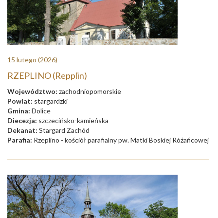
15 lutego
(2026)
RZEPLINO (Repplin)
Województwo:
zachodniopomorskie
Powiat:
stargardzki
Gmina:
Dolice
Diecezja:
szczecińsko-kamieńska
Dekanat:
Stargard Zachód
Parafia:
Rzeplino - kościół parafialny pw. Matki Boskiej Różańcowej