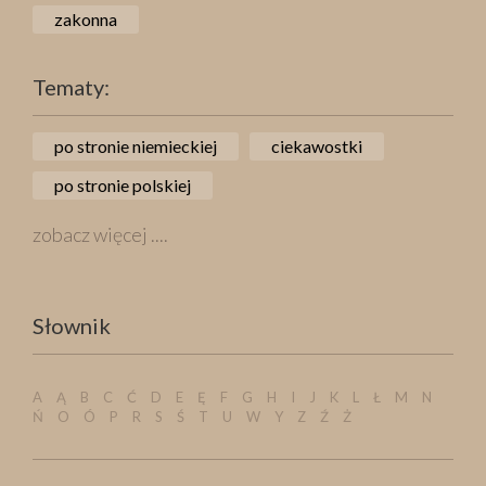
zakonna
Tematy:
po stronie niemieckiej
ciekawostki
po stronie polskiej
zobacz więcej ....
Słownik
A
Ą
B
C
Ć
D
E
Ę
F
G
H
I
J
K
L
Ł
M
N
Ń
O
Ó
P
R
S
Ś
T
U
W
Y
Z
Ź
Ż