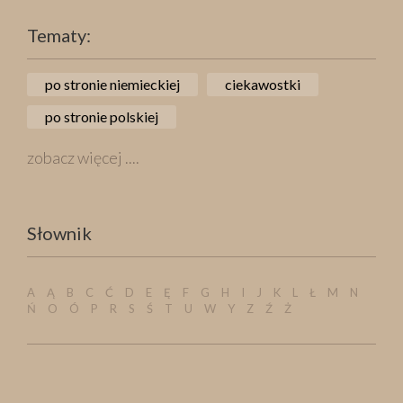
Tematy:
po stronie niemieckiej
ciekawostki
po stronie polskiej
zobacz więcej ....
Słownik
A
Ą
B
C
Ć
D
E
Ę
F
G
H
I
J
K
L
Ł
M
N
Ń
O
Ó
P
R
S
Ś
T
U
W
Y
Z
Ź
Ż