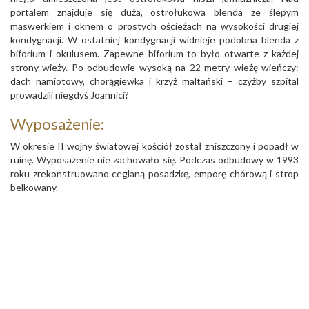
portalem znajduje się duża, ostrołukowa blenda ze ślepym
maswerkiem i oknem o prostych ościeżach na wysokości drugiej
kondygnacji. W ostatniej kondygnacji widnieje podobna blenda z
biforium i okulusem. Zapewne biforium to było otwarte z każdej
strony wieży. Po odbudowie wysoką na 22 metry wieżę wieńczy:
dach namiotowy, chorągiewka i krzyż maltański – czyżby szpital
prowadzili niegdyś Joannici?
Wyposażenie:
W okresie II wojny światowej kościół został zniszczony i popadł w
ruinę. Wyposażenie nie zachowało się. Podczas odbudowy w 1993
roku zrekonstruowano ceglaną posadzkę, emporę chórową i strop
belkowany.