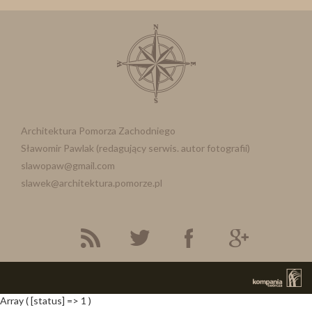
Architektura Pomorza Zachodniego
Sławomir Pawlak (redagujący serwis. autor fotografii)
slawopaw@gmail.com
slawek@architektura.pomorze.pl
Array ( [status] => 1 )