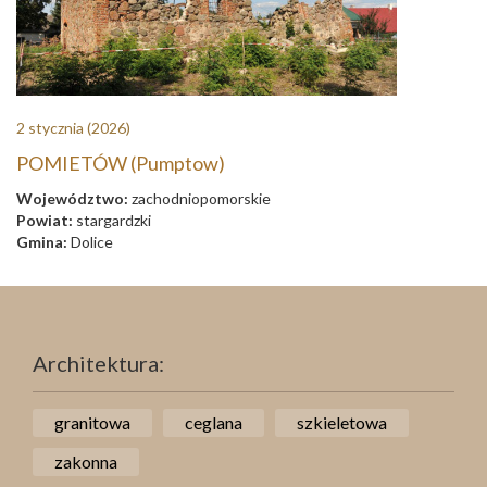
2 stycznia
(2026)
POMIETÓW (Pumptow)
Województwo:
zachodniopomorskie
Powiat:
stargardzki
Gmina:
Dolice
Architektura:
granitowa
ceglana
szkieletowa
zakonna