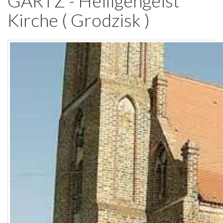
GARTZ - Heiligengeist
wpis
Kirche ( Grodzisk )