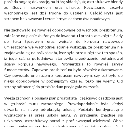
posiada bogatą dekorację, na którą składają się ostrołukowe blendy
ze ślepym maswerkiem oraz pinakle. Rozwiązanie szczytu
wschodniego jest dziś trudne do ustalenia. Całość kryta jest
stropem belkowanym i ceramicznym dachem dwuspadowym.
Nie zachowało się również dobudowane od wschodu prezbiterium,
założone na planie zbliżonym do kwadratu i prosto zamknięte. Ślady
po łuku tęczowym oraz wejście do korpusu nawowego
umieszczone we wschodniej ścianie wskazują, że prezbiterium nie
znajdowało się na osi kościoła, lecz było przesunięte w ten sposób,
iż jego ściana południowa stanowiła przedłużenie południowej
ściany korpusu nawowego. Potwierdzają to również zarysy
fundamentów. Zapewne prezbiterium było również oskarpowane.
Czy powstało ono razem z korpusem nawowym, czy też było do
niego dobudowane w późniejszym czasie?, tego nie wiemy. Od
strony północnej do prezbiterium przylegała zakrystia.
Wieża zachodnia posiada plan prostokąta i częściowo osadzona jest
w grubości muru zachodniego. Prawdopodobnie była kiedyś
otwarta na nawę półokrągłą arkadą. Podziały kondygnacyjne
wyznaczone są przez uskoki muru. W przyziemiu znajduje się
uskokowy, ostrołukowy portal z profilowanymi ościeżami. Obok
niego umieszczona jest ostrołukowa nisza jałmużnicza. Nad