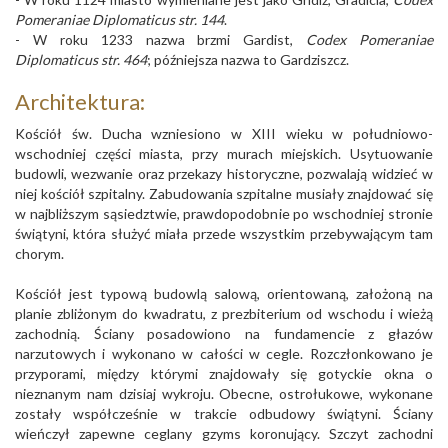
Pomeraniae Diplomaticus str. 144
.
- W roku 1233 nazwa brzmi Gardist,
Codex Pomeraniae
Diplomaticus str. 464
; późniejsza nazwa to Gardziszcz.
Architektura:
Kościół św. Ducha wzniesiono w XIII wieku w południowo-
wschodniej części miasta, przy murach miejskich. Usytuowanie
budowli, wezwanie oraz przekazy historyczne, pozwalają widzieć w
niej kościół szpitalny. Zabudowania szpitalne musiały znajdować się
w najbliższym sąsiedztwie, prawdopodobnie po wschodniej stronie
świątyni, która służyć miała przede wszystkim przebywającym tam
chorym.
Kościół jest typową budowlą salową, orientowaną, założoną na
planie zbliżonym do kwadratu, z prezbiterium od wschodu i wieżą
zachodnią. Ściany posadowiono na fundamencie z głazów
narzutowych i wykonano w całości w cegle. Rozczłonkowano je
przyporami, między którymi znajdowały się gotyckie okna o
nieznanym nam dzisiaj wykroju. Obecne, ostrołukowe, wykonane
zostały współcześnie w trakcie odbudowy świątyni. Ściany
wieńczył zapewne ceglany gzyms koronujący. Szczyt zachodni