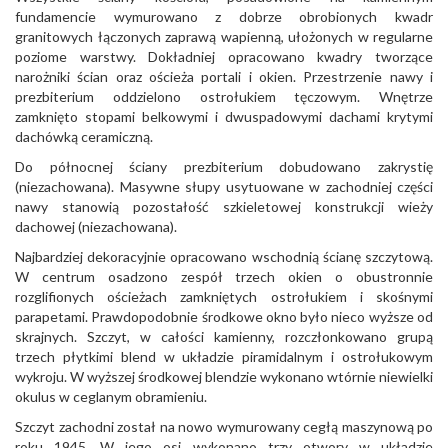
fundamencie wymurowano z dobrze obrobionych kwadr
granitowych łączonych zaprawą wapienną, ułożonych w regularne
poziome warstwy. Dokładniej opracowano kwadry tworzące
narożniki ścian oraz ościeża portali i okien. Przestrzenie nawy i
prezbiterium oddzielono ostrołukiem tęczowym. Wnętrze
zamknięto stopami belkowymi i dwuspadowymi dachami krytymi
dachówką ceramiczną.
Do północnej ściany prezbiterium dobudowano zakrystię
(niezachowana). Masywne słupy usytuowane w zachodniej części
nawy stanowią pozostałość szkieletowej konstrukcji wieży
dachowej (niezachowana).
Najbardziej dekoracyjnie opracowano wschodnią ścianę szczytową.
W centrum osadzono zespół trzech okien o obustronnie
rozglifionych ościeżach zamkniętych ostrołukiem i skośnymi
parapetami. Prawdopodobnie środkowe okno było nieco wyższe od
skrajnych. Szczyt, w całości kamienny, rozczłonkowano grupą
trzech płytkimi blend w układzie piramidalnym i ostrołukowym
wykroju. W wyższej środkowej blendzie wykonano wtórnie niewielki
okulus w ceglanym obramieniu.
Szczyt zachodni został na nowo wymurowany cegłą maszynową po
roku 1945. W jego osi wykonano trzy otwory w układzie