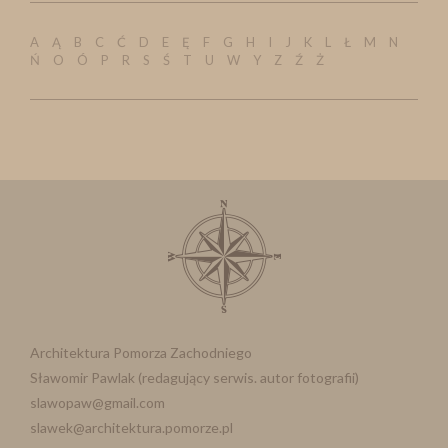
A
Ą
B
C
Ć
D
E
Ę
F
G
H
I
J
K
L
Ł
M
N
Ń
O
Ó
P
R
S
Ś
T
U
W
Y
Z
Ź
Ż
Architektura Pomorza Zachodniego
Sławomir Pawlak (redagujący serwis. autor fotografii)
slawopaw@gmail.com
slawek@architektura.pomorze.pl