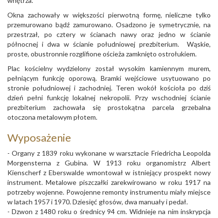
wnętrza.
Okna zachowały w większości pierwotną formę, nieliczne tylko
przemurowano bądź zamurowano. Osadzono je symetrycznie, na
przestrzał, po cztery w ścianach nawy oraz jedno w ścianie
północnej i dwa w ścianie południowej prezbiterium. Wąskie,
proste, obustronnie rozglifione ościeża zamknięto ostrołukiem.
Plac kościelny wydzielony został wysokim kamiennym murem,
pełniącym funkcję oporową. Bramki wejściowe usytuowano po
stronie południowej i zachodniej. Teren wokół kościoła po dziś
dzień pełni funkcję lokalnej nekropolii. Przy wschodniej ścianie
prezbiterium zachowała się prostokątna parcela grzebalna
otoczona metalowym płotem.
Wyposażenie
- Organy z 1839 roku wykonane w warsztacie Friedricha Leopolda
Morgensterna z Gubina. W 1913 roku organomistrz Albert
Kienscherf z Eberswalde wmontował w istniejący prospekt nowy
instrument. Metalowe piszczałki zarekwirowano w roku 1917 na
potrzeby wojenne. Powojenne remonty instrumentu miały miejsce
w latach 1957 i 1970. Dziesięć głosów, dwa manuały i pedał.
- Dzwon z 1480 roku o średnicy 94 cm. Widnieje na nim inskrypcja