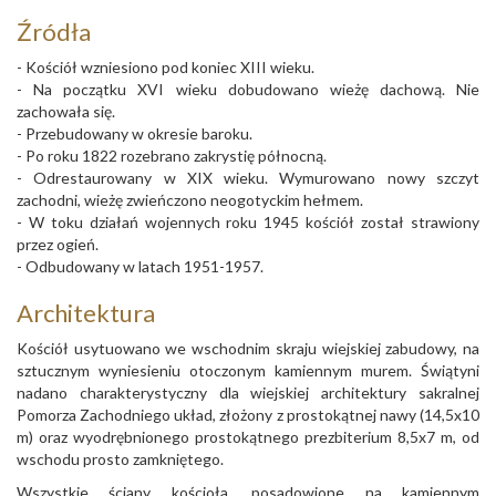
Źródła
- Kościół wzniesiono pod koniec XIII wieku.
- Na początku XVI wieku dobudowano wieżę dachową. Nie
zachowała się.
- Przebudowany w okresie baroku.
- Po roku 1822 rozebrano zakrystię północną.
- Odrestaurowany w XIX wieku. Wymurowano nowy szczyt
zachodni, wieżę zwieńczono neogotyckim hełmem.
- W toku działań wojennych roku 1945 kościół został strawiony
przez ogień.
- Odbudowany w latach 1951-1957.
Architektura
Kościół usytuowano we wschodnim skraju wiejskiej zabudowy, na
sztucznym wyniesieniu otoczonym kamiennym murem. Świątyni
nadano charakterystyczny dla wiejskiej architektury sakralnej
Pomorza Zachodniego układ, złożony z prostokątnej nawy (14,5x10
m) oraz wyodrębnionego prostokątnego prezbiterium 8,5x7 m, od
wschodu prosto zamkniętego.
Wszystkie ściany kościoła, posadowione na kamiennym