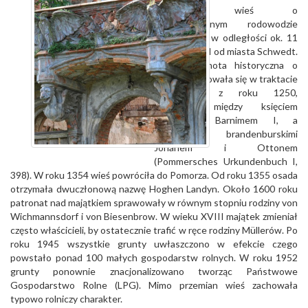
Niewielka wieś o
średniowiecznym rodowodzie
usytuowana w odległości ok. 11
km na zachód od miasta Schwedt.
Najstarsza nota historyczna o
Landitt zachowała się w traktacie
pokojowym z roku 1250,
zawartym między księciem
pomorskim Barnimem I, a
margrabiami brandenburskimi
Johanem i Ottonem
(Pommersches Urkundenbuch I,
398). W roku 1354 wieś powróciła do Pomorza. Od roku 1355 osada
otrzymała dwuczłonową nazwę Hoghen Landyn. Około 1600 roku
patronat nad majątkiem sprawowały w równym stopniu rodziny von
Wichmannsdorf i von Biesenbrow. W wieku XVIII majątek zmieniał
często właścicieli, by ostatecznie trafić w ręce rodziny Müllerów. Po
roku 1945 wszystkie grunty uwłaszczono w efekcie czego
powstało ponad 100 małych gospodarstw rolnych. W roku 1952
grunty ponownie znacjonalizowano tworząc Państwowe
Gospodarstwo Rolne (LPG). Mimo przemian wieś zachowała
typowo rolniczy charakter.