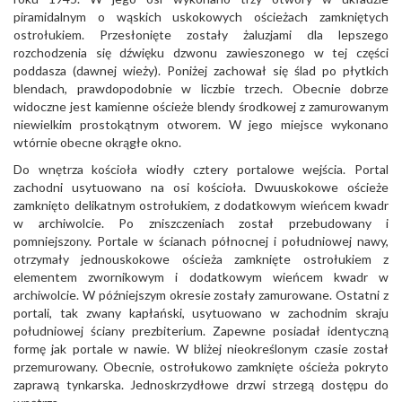
piramidalnym o wąskich uskokowych ościeżach zamkniętych
ostrołukiem. Przesłonięte zostały żaluzjami dla lepszego
rozchodzenia się dźwięku dzwonu zawieszonego w tej części
poddasza (dawnej wieży). Poniżej zachował się ślad po płytkich
blendach, prawdopodobnie w liczbie trzech. Obecnie dobrze
widoczne jest kamienne ościeże blendy środkowej z zamurowanym
niewielkim prostokątnym otworem. W jego miejsce wykonano
wtórnie obecne okrągłe okno.
Do wnętrza kościoła wiodły cztery portalowe wejścia. Portal
zachodni usytuowano na osi kościoła. Dwuuskokowe ościeże
zamknięto delikatnym ostrołukiem, z dodatkowym wieńcem kwadr
w archiwolcie. Po zniszczeniach został przebudowany i
pomniejszony. Portale w ścianach północnej i południowej nawy,
otrzymały jednouskokowe ościeża zamknięte ostrołukiem z
elementem zwornikowym i dodatkowym wieńcem kwadr w
archiwolcie. W późniejszym okresie zostały zamurowane. Ostatni z
portali, tak zwany kapłański, usytuowano w zachodnim skraju
południowej ściany prezbiterium. Zapewne posiadał identyczną
formę jak portale w nawie. W bliżej nieokreślonym czasie został
przemurowany. Obecnie, ostrołukowo zamknięte ościeża pokryto
zaprawą tynkarska. Jednoskrzydłowe drzwi strzegą dostępu do