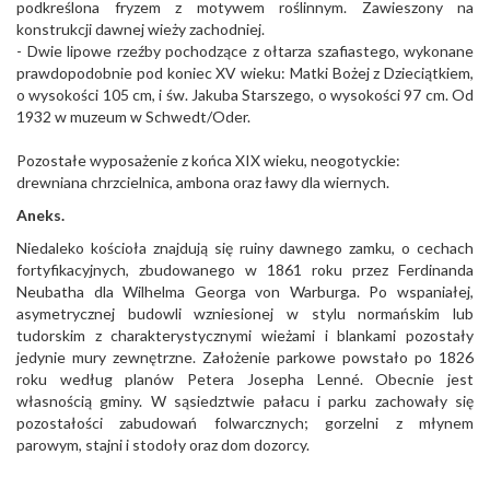
podkreślona fryzem z motywem roślinnym. Zawieszony na
konstrukcji dawnej wieży zachodniej.
- Dwie lipowe rzeźby pochodzące z ołtarza szafiastego, wykonane
prawdopodobnie pod koniec XV wieku: Matki Bożej z Dzieciątkiem,
o wysokości 105 cm, i św. Jakuba Starszego, o wysokości 97 cm. Od
1932 w muzeum w Schwedt/Oder.
Pozostałe wyposażenie z końca XIX wieku, neogotyckie:
drewniana chrzcielnica, ambona oraz ławy dla wiernych.
Aneks.
Niedaleko kościoła znajdują się ruiny dawnego zamku, o cechach
fortyfikacyjnych, zbudowanego w 1861 roku przez Ferdinanda
Neubatha dla Wilhelma Georga von Warburga. Po wspaniałej,
asymetrycznej budowli wzniesionej w stylu normańskim lub
tudorskim z charakterystycznymi wieżami i blankami pozostały
jedynie mury zewnętrzne. Założenie parkowe powstało po 1826
roku według planów Petera Josepha Lenné. Obecnie jest
własnością gminy. W sąsiedztwie pałacu i parku zachowały się
pozostałości zabudowań folwarcznych; gorzelni z młynem
parowym, stajni i stodoły oraz dom dozorcy.