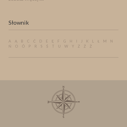
Słownik
A
Ą
B
C
Ć
D
E
Ę
F
G
H
I
J
K
L
Ł
M
N
Ń
O
Ó
P
R
S
Ś
T
U
W
Y
Z
Ź
Ż