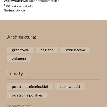
Województwo:
zachodniopomorskie
Powiat:
stargardzki
Gmina:
Dolice
Architektura:
granitowa
ceglana
szkieletowa
zakonna
Tematy:
po stronie niemieckiej
ciekawostki
po stronie polskiej
zobacz więcej ....