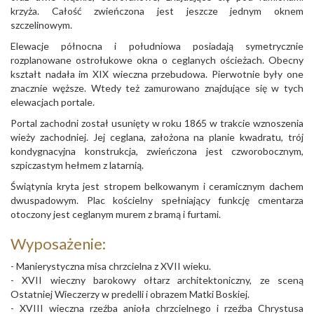
krzyża. Całość zwieńczona jest jeszcze jednym oknem
szczelinowym.
Elewacje północna i południowa posiadają symetrycznie
rozplanowane ostrołukowe okna o ceglanych ościeżach. Obecny
kształt nadała im XIX wieczna przebudowa. Pierwotnie były one
znacznie węższe. Wtedy też zamurowano znajdujące się w tych
elewacjach portale.
Portal zachodni został usunięty w roku 1865 w trakcie wznoszenia
wieży zachodniej. Jej ceglana, założona na planie kwadratu, trój
kondygnacyjna konstrukcja, zwieńczona jest czworobocznym,
szpiczastym hełmem z latarnią.
Świątynia kryta jest stropem belkowanym i ceramicznym dachem
dwuspadowym. Plac kościelny spełniający funkcję cmentarza
otoczony jest ceglanym murem z bramą i furtami.
Wyposażenie:
- Manierystyczna misa chrzcielna z XVII wieku.
- XVII wieczny barokowy ołtarz architektoniczny, ze sceną
Ostatniej Wieczerzy w predelli i obrazem Matki Boskiej.
- XVIII wieczna rzeźba anioła chrzcielnego i rzeźba Chrystusa