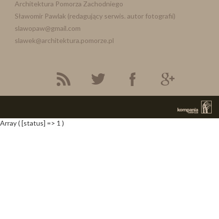
Architektura Pomorza Zachodniego
Sławomir Pawlak (redagujący serwis. autor fotografii)
slawopaw@gmail.com
slawek@architektura.pomorze.pl
Array ( [status] => 1 )