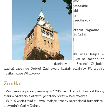
Województwo:
zachodniopomorskie
Powiat:
policki
Gmina:
Dobra
Diecezja:
szczecińsko-
kamieńska
Dekanat:
Szczecin-Pogodno
Parafia:
Matki Bożej
Szkaplerznej
Podszczecińska wieś, leżąca w
odległości 3 km na zachód od
dzielnicy Szczecin-Głębokie
wzdłuż szosy do Dobrej. Zachowała kształt owalnicy. Pierwotnie
nosiła nazwę Wilczkowo.
Źródła
- Wymieniona po raz pierwszy w 1285 roku, kiedy to kościół Panny
Marii w Szczecinie otrzymuje cztery pręty w Wołczkowie.
- W XIX wieku miał tu swój majątek znany szczeciński humanista i
przyrodnik Carl A Dohrn.