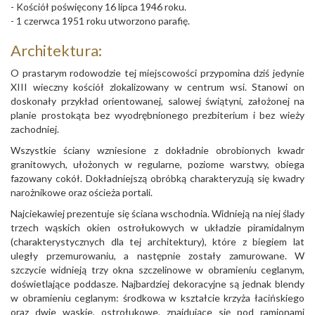
- Kościół poświęcony 16 lipca 1946 roku.
- 1 czerwca 1951 roku utworzono parafię.
Architektura:
O prastarym rodowodzie tej miejscowości przypomina dziś jedynie
XIII wieczny kościół zlokalizowany w centrum wsi. Stanowi on
doskonały przykład orientowanej, salowej świątyni, założonej na
planie prostokąta bez wyodrębnionego prezbiterium i bez wieży
zachodniej.
Wszystkie ściany wzniesione z dokładnie obrobionych kwadr
granitowych, ułożonych w regularne, poziome warstwy, obiega
fazowany cokół. Dokładniejszą obróbką charakteryzują się kwadry
narożnikowe oraz ościeża portali.
Najciekawiej prezentuje się ściana wschodnia. Widnieją na niej ślady
trzech wąskich okien ostrołukowych w układzie piramidalnym
(charakterystycznych dla tej architektury), które z biegiem lat
uległy przemurowaniu, a następnie zostały zamurowane. W
szczycie widnieją trzy okna szczelinowe w obramieniu ceglanym,
doświetlające poddasze. Najbardziej dekoracyjne są jednak blendy
w obramieniu ceglanym: środkowa w kształcie krzyża łacińskiego
oraz dwie wąskie, ostrołukowe, znajdujące się pod ramionami