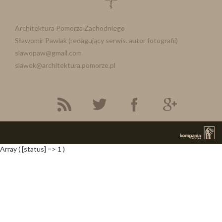
Architektura Pomorza Zachodniego
Sławomir Pawlak (redagujący serwis. autor fotografii)
slawopaw@gmail.com
slawek@architektura.pomorze.pl
Array ( [status] => 1 )