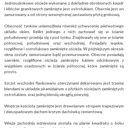
Jednouskokowe ościeże wykonane z dokładnie obrobionych kwadr
i klińców granitowych zamknięte jest ostrołukiem. Obecnie jest on
zamurowany a od strony wewnętrznej zastawiony płytą grobową.
Obecność tynków uniemożliwia również uchwycenie pierwotnego
układu okien. Relikt jednego z nich zachował się w ścianie
południowej i przebija się z pod tynku. Znajdowały się one w ścianie
północnej, południowej oraz wschodniej. Posiadały wąskie,
rozglifione i ostrołukowo zamknięte ościeża. W późniejszym okresie
okna zostały zamurowane bądź przemurowane. Obecne posiadają
szerokie, rozglifione ościeża zamknięte łukiem odcinkowym z
wyjątkiem osadzonych w ścianie północnej, które zamknięte są
prosto.
Szczyt wschodni flankowany sterczynami dekorowany jest trzema
blendami w układzie piramidalnym o płytkich ościeżach zamkniętych
ostrołukiem, oraz jedną blendą okrągłą powyżej.
Wnętrze kościoła zamknięte jest drewnianym stropem trapezowym
i dwuspadowym dachem krytym dachówką cementową.
Wieża zachodnia wzniesiona została na planie kwadratu o boku