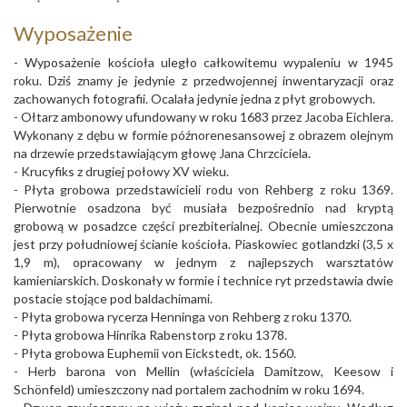
Wyposażenie
- Wyposażenie kościoła uległo całkowitemu wypaleniu w 1945
roku. Dziś znamy je jedynie z przedwojennej inwentaryzacji oraz
zachowanych fotografii. Ocalała jedynie jedna z płyt grobowych.
- Ołtarz ambonowy ufundowany w roku 1683 przez Jacoba Eichlera.
Wykonany z dębu w formie późnorenesansowej z obrazem olejnym
na drzewie przedstawiającym głowę Jana Chrzciciela.
- Krucyfiks z drugiej połowy XV wieku.
- Płyta grobowa przedstawicieli rodu von Rehberg z roku 1369.
Pierwotnie osadzona być musiała bezpośrednio nad kryptą
grobową w posadzce części prezbiterialnej. Obecnie umieszczona
jest przy południowej ścianie kościoła. Piaskowiec gotlandzki (3,5 x
1,9 m), opracowany w jednym z najlepszych warsztatów
kamieniarskich. Doskonały w formie i technice ryt przedstawia dwie
postacie stojące pod baldachimami.
- Płyta grobowa rycerza Henninga von Rehberg z roku 1370.
- Płyta grobowa Hinrika Rabenstorp z roku 1378.
- Płyta grobowa Euphemii von Eickstedt, ok. 1560.
- Herb barona von Mellin (właściciela Damitzow, Keesow i
Schönfeld) umieszczony nad portalem zachodnim w roku 1694.