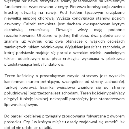
węższym niż nawa. Wszystkie ściany posadowione na kamiennym
fundamencie wymurowano z cegły. Pierwsza kondygnacja zawiera
kruchtę otwartą na nawę. Pod łukiem tęczowym urządzono
niewielką emporę chórową. Wyższa kondygnacja stanowi poziom
dzwonny. Całość zamknięta jest dachem dwuspadowym krytym
dachówką ceramiczną. Elewacje wieży mają podobne
rozczłonkowanie. Ułożone w jednej linii okna, dwa pojedyncze o
znanym już wykroju oraz dwa bliźniacze o wąskich ościeżach
zamkniętych łukiem odcinkowym.
Wyjątkiem jest ściana zachodnia, w
której podstawie znajduje się portal o szerokim ościeżu zamkniętym
łukiem odcinkowym oraz płyta erekcyjna wykonana w piaskowcu
przedstawiająca herby fundatorów.
Teren kościelny o prostokątnym zarysie otoczony jest wysokim
kamiennym murem pełniącym, szczególnie od strony zachodniej,
funkcję oporową. Bramka wejściowa znajduje się po stronie
południowej i poprzedzona jest schodami. Teren kościelny pełniący
niegdyś funkcję lokalnej nekropolii porośnięty jest starodrzewem
lipowo-akacjowym.
Do parceli kościelnej przylegały zabudowania folwarczne z dworem
pośrodku. Czy, i w którym miejscu osady znajdował się zamek? Jak
dotąd nie udało się ustalić.