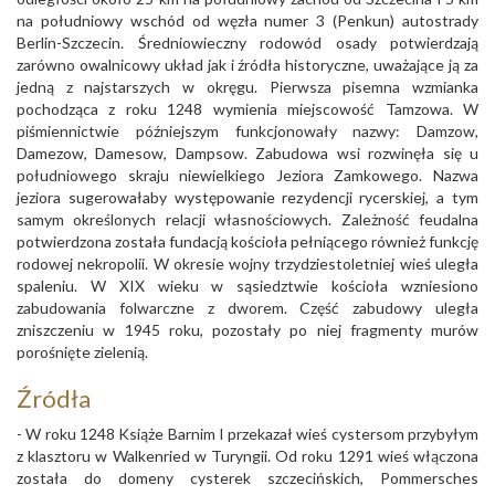
na południowy wschód od węzła numer 3 (Penkun) autostrady
Berlin-Szczecin. Średniowieczny rodowód osady potwierdzają
zarówno owalnicowy układ jak i źródła historyczne, uważające ją za
jedną z najstarszych w okręgu. Pierwsza pisemna wzmianka
pochodząca z roku 1248 wymienia miejscowość Tamzowa. W
piśmiennictwie późniejszym funkcjonowały nazwy: Damzow,
Damezow, Damesow, Dampsow. Zabudowa wsi rozwinęła się u
południowego skraju niewielkiego Jeziora Zamkowego. Nazwa
jeziora sugerowałaby występowanie rezydencji rycerskiej, a tym
samym określonych relacji własnościowych. Zależność feudalna
potwierdzona została fundacją kościoła pełniącego również funkcję
rodowej nekropolii. W okresie wojny trzydziestoletniej wieś uległa
spaleniu. W XIX wieku w sąsiedztwie kościoła wzniesiono
zabudowania folwarczne z dworem. Część zabudowy uległa
zniszczeniu w 1945 roku, pozostały po niej fragmenty murów
porośnięte zielenią.
Źródła
- W roku 1248 Książe Barnim I przekazał wieś cystersom przybyłym
z klasztoru w Walkenried w Turyngii. Od roku 1291 wieś włączona
została do domeny cysterek szczecińskich, Pommersches