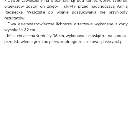
- Dzwon zawieszony na wieży zaginął pod koniec wojny. Według
przekazów został on zdjęty i ukryty przed nadchodzącą Armią
Radziecką. Wszczęte po wojnie poszukiwania nie przyniosły
rezultatów.
- Dwa osiemnastowieczne lichtarze ołtarzowe wykonane z cyny
wysokości 32 cm.
- Misa chrzcielna średnicy 36 cm, wykonana z mosiądzu: na spodzie
przedstawienie grzechu pierworodnego ze stosowną inskrypcją.