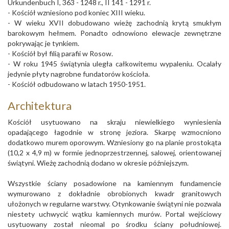
Urkundenbuch I, 363 - 1248 r., II 141 - 1291 r.
- Kościół wzniesiono pod koniec XIII wieku.
- W wieku XVII dobudowano wieżę zachodnią krytą smukłym
barokowym hełmem. Ponadto odnowiono elewacje zewnętrzne
pokrywając je tynkiem.
- Kościół był filią parafii w Rosow.
- W roku 1945 świątynia uległa całkowitemu wypaleniu. Ocalały
jedynie płyty nagrobne fundatorów kościoła.
- Kościół odbudowano w latach 1950-1951.
Architektura
Kościół usytuowano na skraju niewielkiego wyniesienia
opadającego łagodnie w stronę jeziora. Skarpę wzmocniono
dodatkowo murem oporowym. Wzniesiony go na planie prostokąta
(10,2 x 4,9 m) w formie jednoprzestrzennej, salowej, orientowanej
świątyni. Wieżę zachodnią dodano w okresie późniejszym.
Wszystkie ściany posadowione na kamiennym fundamencie
wymurowano z dokładnie obrobionych kwadr granitowych
ułożonych w regularne warstwy. Otynkowanie świątyni nie pozwala
niestety uchwycić wątku kamiennych murów. Portal wejściowy
usytuowany został nieomal po środku ściany południowej.