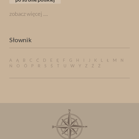
zobacz więcej ....
Słownik
A
Ą
B
C
Ć
D
E
Ę
F
G
H
I
J
K
L
Ł
M
N
Ń
O
Ó
P
R
S
Ś
T
U
W
Y
Z
Ź
Ż