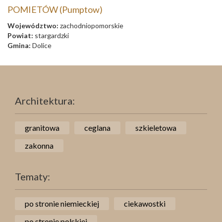
POMIETÓW (Pumptow)
Województwo:
zachodniopomorskie
Powiat:
stargardzki
Gmina:
Dolice
Architektura:
granitowa
ceglana
szkieletowa
zakonna
Tematy:
po stronie niemieckiej
ciekawostki
po stronie polskiej