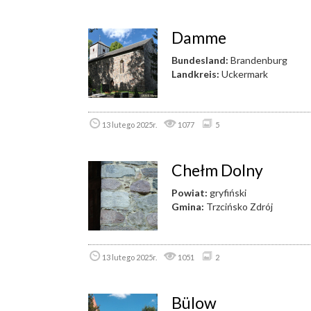
Damme
Bundesland:
Brandenburg
Landkreis:
Uckermark
13 lutego 2025r.
1077
5
Chełm Dolny
Powiat:
gryfiński
Gmina:
Trzcińsko Zdrój
13 lutego 2025r.
1051
2
Bülow