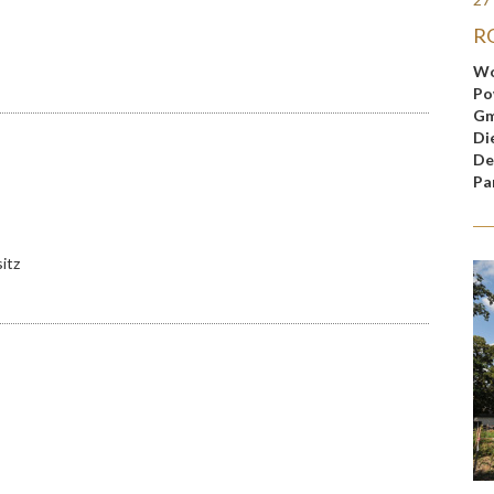
RO
Wo
Po
Gm
Di
De
Pa
itz