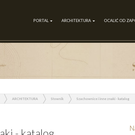
PORTAL
ARCHITEKTURA
OCALIĆ OD ZA
ARCHITEKTURA
Słownik
Szachownice i inne znaki - katalog
N
ki - katalog