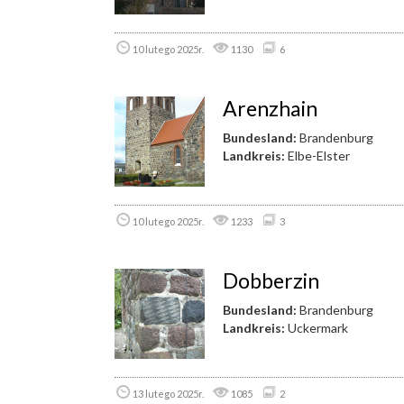
10 lutego 2025r.
1130
6
Arenzhain
Bundesland:
Brandenburg
Landkreis:
Elbe-Elster
10 lutego 2025r.
1233
3
Dobberzin
Bundesland:
Brandenburg
Landkreis:
Uckermark
13 lutego 2025r.
1085
2