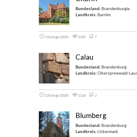
Bundesland:
Brandenburgia
Landkreis:
Barnim
13 lutego 2025r.
1207
7
Calau
Bundesland:
Brandenburg
Landkreis:
Oberspreewald-Laus
13 lutego 2025r.
1126
2
Blumberg
Bundesland:
Brandenburg
Landkreis:
Uckermark