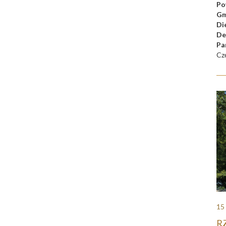
Po
Gm
Di
De
Pa
Cz
15
RZ