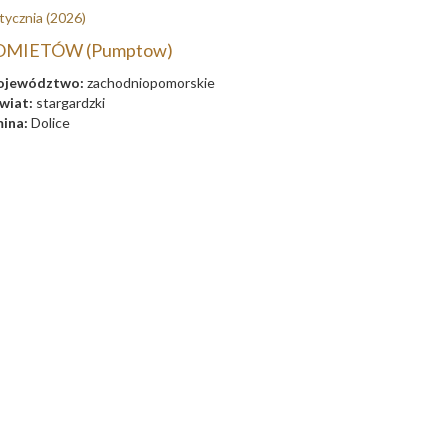
tycznia
(2026)
OMIETÓW (Pumptow)
jewództwo:
zachodniopomorskie
wiat:
stargardzki
ina:
Dolice