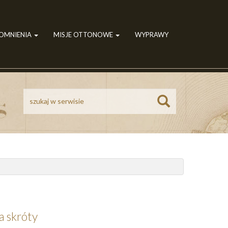
POMNIENIA
MISJE OTTONOWE
WYPRAWY
Szukaj
a skróty