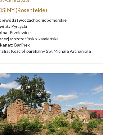
SINY (Rosenfelde)
jewództwo:
zachodniopomorskie
wiat:
Pyrzycki
ina:
Przelewice
ecezja:
szczecińsko-kamieńska
kanat:
Barlinek
rafia:
Kościół parafialny Św. Michała Archanioła