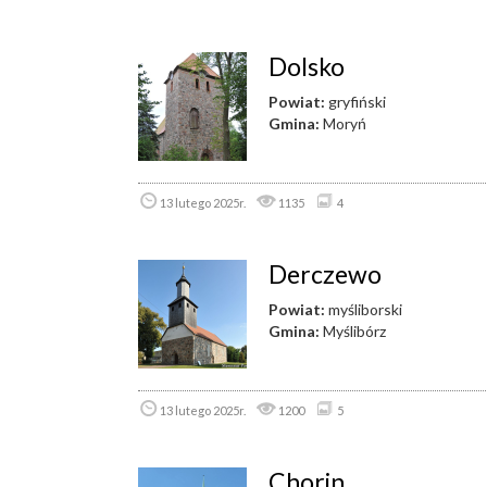
Dolsko
Powiat:
gryfiński
Gmina:
Moryń
13 lutego 2025r.
1135
4
Derczewo
Powiat:
myśliborski
Gmina:
Myślibórz
13 lutego 2025r.
1200
5
Chorin