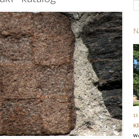
N
15
K
Wo