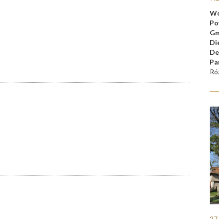
Wo
Po
Gm
Di
De
Pa
Ró
27