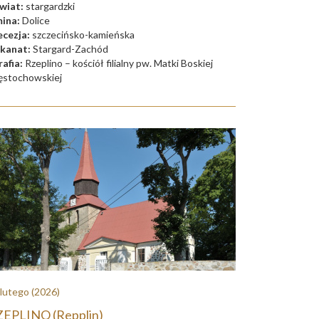
wiat:
stargardzki
ina:
Dolice
ecezja:
szczecińsko-kamieńska
kanat:
Stargard-Zachód
rafia:
Rzeplino – kościół filialny pw. Matki Boskiej
ęstochowskiej
 lutego
(2026)
EPLINO (Repplin)