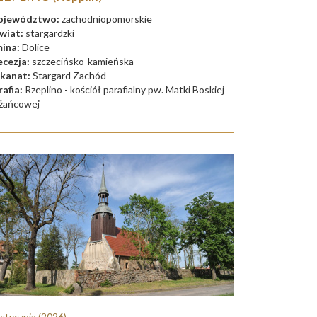
jewództwo:
zachodniopomorskie
wiat:
stargardzki
ina:
Dolice
ecezja:
szczecińsko-kamieńska
kanat:
Stargard Zachód
rafia:
Rzeplino - kościół parafialny pw. Matki Boskiej
żańcowej
 stycznia
(2026)