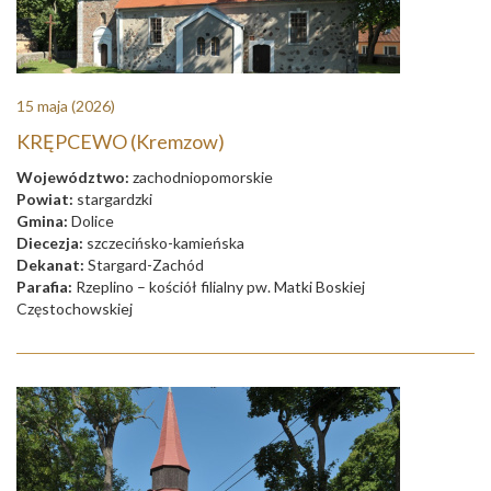
15 maja
(2026)
KRĘPCEWO (Kremzow)
Województwo:
zachodniopomorskie
Powiat:
stargardzki
Gmina:
Dolice
Diecezja:
szczecińsko-kamieńska
Dekanat:
Stargard-Zachód
Parafia:
Rzeplino – kościół filialny pw. Matki Boskiej
Częstochowskiej