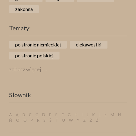
zakonna
Tematy:
po stronie niemieckiej
ciekawostki
po stronie polskiej
zobacz więcej ....
Słownik
A
Ą
B
C
Ć
D
E
Ę
F
G
H
I
J
K
L
Ł
M
N
Ń
O
Ó
P
R
S
Ś
T
U
W
Y
Z
Ź
Ż