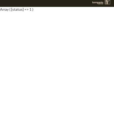
Array ( [status] => 1 )