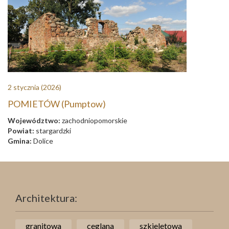
2 stycznia
(2026)
POMIETÓW (Pumptow)
Województwo:
zachodniopomorskie
Powiat:
stargardzki
Gmina:
Dolice
Architektura:
granitowa
ceglana
szkieletowa