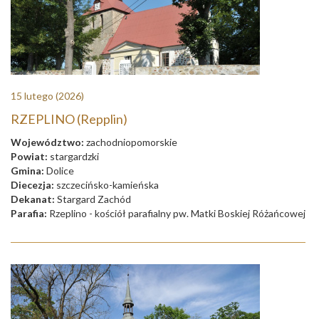
15 lutego
(2026)
RZEPLINO (Repplin)
Województwo:
zachodniopomorskie
Powiat:
stargardzki
Gmina:
Dolice
Diecezja:
szczecińsko-kamieńska
Dekanat:
Stargard Zachód
Parafia:
Rzeplino - kościół parafialny pw. Matki Boskiej Różańcowej