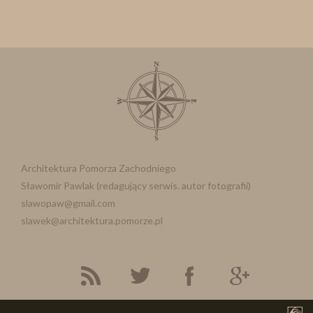
Architektura Pomorza Zachodniego
Sławomir Pawlak (redagujący serwis. autor fotografii)
slawopaw@gmail.com
slawek@architektura.pomorze.pl