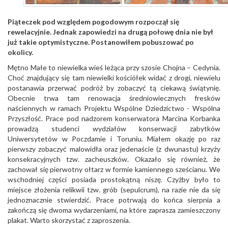
Piąteczek pod względem pogodowym rozpoczął się
rewelacyjnie. Jednak zapowiedzi na drugą połowę dnia nie był
już takie optymistyczne. Postanowiłem pobuszować po
okolicy.
Mętno Małe to niewielka wieś leżąca przy szosie Chojna – Cedynia.
Choć znajdujący się tam niewielki kościółek widać z drogi, niewielu
postanawia przerwać podróż by zobaczyć tą ciekawą świątynię.
Obecnie trwa tam renowacja średniowiecznych fresków
naściennych w ramach Projektu Wspólne Dziedzictwo - Wspólna
Przyszłość. Prace pod nadzorem konserwatora Marcina Korbanka
prowadzą studenci wydziałów konserwacji zabytków
Uniwersytetów w Poczdamie i Toruniu. Miałem okazję po raz
pierwszy zobaczyć malowidła oraz jedenaście (z dwunastu) krzyży
konsekracyjnych tzw. zacheuszków. Okazało się również, że
zachował się pierwotny ołtarz w formie kamiennego sześcianu. We
wschodniej części posiada prostokątną niszę. Czyżby było to
miejsce złożenia relikwii tzw. grób (sepulcrum), na razie nie da się
jednoznacznie stwierdzić. Prace potrwają do końca sierpnia a
zakończą się dwoma wydarzeniami, na które zaprasza zamieszczony
plakat. Warto skorzystać z zaproszenia.