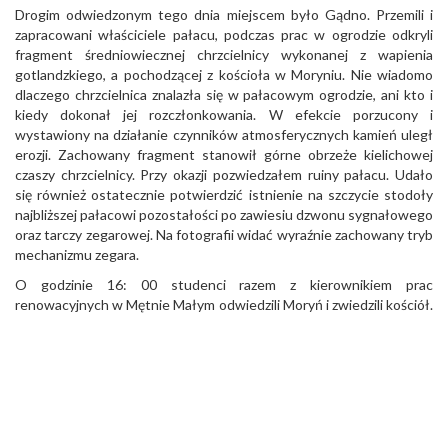
Drogim odwiedzonym tego dnia miejscem było Gądno. Przemili i
zapracowani właściciele pałacu, podczas prac w ogrodzie odkryli
fragment średniowiecznej chrzcielnicy wykonanej z wapienia
gotlandzkiego, a pochodzącej z kościoła w Moryniu. Nie wiadomo
dlaczego chrzcielnica znalazła się w pałacowym ogrodzie, ani kto i
kiedy dokonał jej rozczłonkowania. W efekcie porzucony i
wystawiony na działanie czynników atmosferycznych kamień uległ
erozji. Zachowany fragment stanowił górne obrzeże kielichowej
czaszy chrzcielnicy. Przy okazji pozwiedzałem ruiny pałacu. Udało
się również ostatecznie potwierdzić istnienie na szczycie stodoły
najbliższej pałacowi pozostałości po zawiesiu dzwonu sygnałowego
oraz tarczy zegarowej. Na fotografii widać wyraźnie zachowany tryb
mechanizmu zegara.
O godzinie 16: 00 studenci razem z kierownikiem prac
renowacyjnych w Mętnie Małym odwiedzili Moryń i zwiedzili kościół.