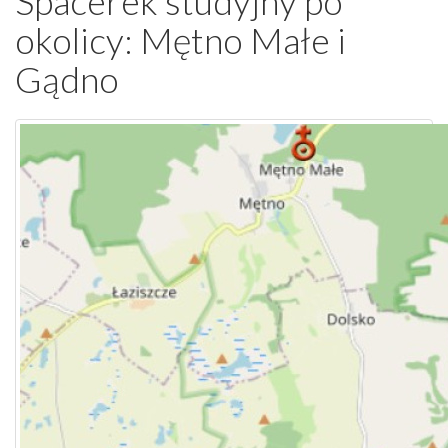
Spacerek studyjny po
wpis
okolicy: Mętno Małe i
Gądno