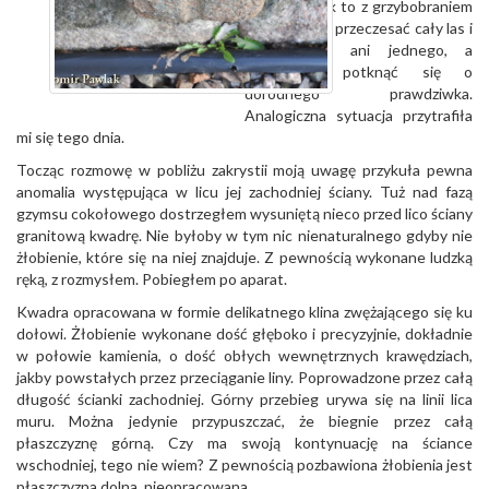
okazji. Ale jak to z grzybobraniem
bywa, można przeczesać cały las i
nie znaleźć ani jednego, a
wychodząc potknąć się o
dorodnego prawdziwka.
Analogiczna sytuacja przytrafiła
mi się tego dnia.
Tocząc rozmowę w pobliżu zakrystii moją uwagę przykuła pewna
anomalia występująca w licu jej zachodniej ściany. Tuż nad fazą
gzymsu cokołowego dostrzegłem wysuniętą nieco przed lico ściany
granitową kwadrę. Nie byłoby w tym nic nienaturalnego gdyby nie
żłobienie, które się na niej znajduje. Z pewnością wykonane ludzką
ręką, z rozmysłem. Pobiegłem po aparat.
Kwadra opracowana w formie delikatnego klina zwężającego się ku
dołowi. Żłobienie wykonane dość głęboko i precyzyjnie, dokładnie
w połowie kamienia, o dość obłych wewnętrznych krawędziach,
jakby powstałych przez przeciąganie liny. Poprowadzone przez całą
długość ścianki zachodniej. Górny przebieg urywa się na linii lica
muru. Można jedynie przypuszczać, że biegnie przez całą
płaszczyznę górną. Czy ma swoją kontynuację na ściance
wschodniej, tego nie wiem? Z pewnością pozbawiona żłobienia jest
płaszczyzna dolna, nieopracowana.