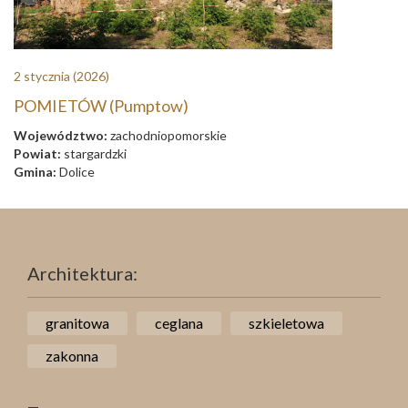
2 stycznia
(2026)
POMIETÓW (Pumptow)
Województwo:
zachodniopomorskie
Powiat:
stargardzki
Gmina:
Dolice
Architektura:
granitowa
ceglana
szkieletowa
zakonna