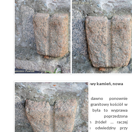
Cedynia - nowy kamień, nowa
tajemnica.
Nie tak dawno ponownie
odwiedziłem granitowy kościół w
Cedyni. Nie była to wyprawa
studyjna, poprzedzona
wertowaniem źródeł … raczej
spontaniczne odwiedziny przy