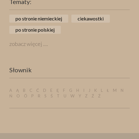
Tematy:
po stronie niemieckiej
ciekawostki
po stronie polskiej
zobacz więcej ....
Słownik
A
Ą
B
C
Ć
D
E
Ę
F
G
H
I
J
K
L
Ł
M
N
Ń
O
Ó
P
R
S
Ś
T
U
W
Y
Z
Ź
Ż