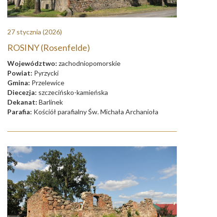
27 stycznia
(2026)
ROSINY (Rosenfelde)
Województwo:
zachodniopomorskie
Powiat:
Pyrzycki
Gmina:
Przelewice
Diecezja:
szczecińsko-kamieńska
Dekanat:
Barlinek
Parafia:
Kościół parafialny Św. Michała Archanioła