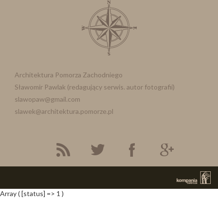
Architektura Pomorza Zachodniego
Sławomir Pawlak (redagujący serwis. autor fotografii)
slawopaw@gmail.com
slawek@architektura.pomorze.pl
Array ( [status] => 1 )