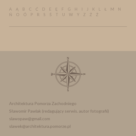
A
Ą
B
C
Ć
D
E
Ę
F
G
H
I
J
K
L
Ł
M
N
Ń
O
Ó
P
R
S
Ś
T
U
W
Y
Z
Ź
Ż
Architektura Pomorza Zachodniego
Sławomir Pawlak (redagujący serwis. autor fotografii)
slawopaw@gmail.com
slawek@architektura.pomorze.pl