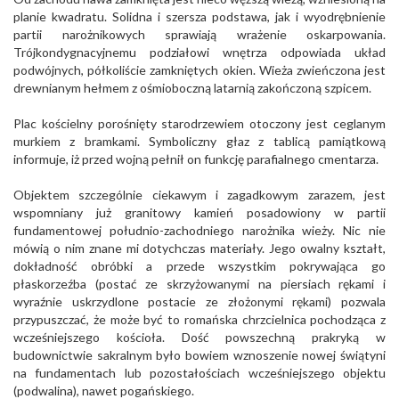
planie kwadratu. Solidna i szersza podstawa, jak i wyodrębnienie
partii narożnikowych sprawiają wrażenie oskarpowania.
Trójkondygnacyjnemu podziałowi wnętrza odpowiada układ
podwójnych, półkoliście zamkniętych okien. Wieża zwieńczona jest
drewnianym hełmem z ośmioboczną latarnią zakończoną szpicem.
Plac kościelny porośnięty starodrzewiem otoczony jest ceglanym
murkiem z bramkami. Symboliczny głaz z tablicą pamiątkową
informuje, iż przed wojną pełnił on funkcję parafialnego cmentarza.
Objektem szczególnie ciekawym i zagadkowym zarazem, jest
wspomniany już granitowy kamień posadowiony w partii
fundamentowej południo-zachodniego narożnika wieży. Nic nie
mówią o nim znane mi dotychczas materiały. Jego owalny kształt,
dokładność obróbki a przede wszystkim pokrywająca go
płaskorzeźba (postać ze skrzyżowanymi na piersiach rękami i
wyraźnie uskrzydlone postacie ze złożonymi rękami) pozwala
przypuszczać, że może być to romańska chrzcielnica pochodząca z
wcześniejszego kościoła. Dość powszechną prakryką w
budownictwie sakralnym było bowiem wznoszenie nowej świątyni
na fundamentach lub pozostałościach wcześniejszego objektu
(podwalina), nawet pogańskiego.