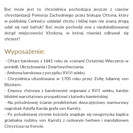
Być może jest to chrzcielnica pochodząca jeszcze z czasów
chrystianizacji Pomorza Zachodniego przez biskupa Ottona, który
w pobliskiej Cerkwicy udzielał chrztu i bliżej nam nie znaną drogą
udał się nad bałtyk? Być może pochodzi ona z niezlokalizowanej
dotąd miejscowości Kłodona, w której również odbywał się
chrzest?
Wyposażenie:
- Ołtarz barokowy z 1641 roku ze scenami Ostatniej Wieczerzy w
predelli, Ukrzyżowania i Zmartwychwstania.
- Ambona barokowa z początku XVIII wieku.
- Chrzcielnica ufundowana w 1705 roku przez Zofię Juliannę von
Blückern.
- Empora chórowa z barokowymi organami z XVII wieku, bardzo
bliskimi warsztatowo prospektowi z katedry kamieńskiej.
- Na południowej ścianie prezbiterium dwuczęściowy marmurowy
nagrobek Adolfa Karola grafa von Karnitz.
- Po południowej stronie kościoła znajduje się neogotycka kaplica
grzebalna rodziny von Karnitz z rodowym herbem i mandylionem
Chrystusa na froncie.