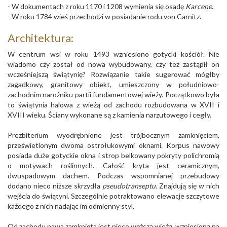
- W dokumentach z roku 1170 i 1208 wymienia się osadę
Karcene
.
- W roku 1784 wieś przechodzi w posiadanie rodu von Carnitz.
Architektura:
W centrum wsi w roku 1493 wzniesiono gotycki kościół. Nie
wiadomo czy został od nowa wybudowany, czy też zastąpił on
wcześniejszą świątynię? Rozwiązanie takie sugerować mógłby
zagadkowy, granitowy obiekt, umieszczony w południowo-
zachodnim narożniku partii fundamentowej wieży. Początkowo była
to świątynia halowa z wieżą od zachodu rozbudowana w XVII i
XVIII wieku. Ściany wykonane są z kamienia narzutowego i cegły.
Prezbiterium wyodrębnione jest trójbocznym zamknięciem,
prześwietlonym dwoma ostrołukowymi oknami. Korpus nawowy
posiada duże gotyckie okna i strop belkowany pokryty polichromią
o motywach roślinnych. Całość kryta jest ceramicznym,
dwuspadowym dachem. Podczas wspomnianej przebudowy
dodano nieco niższe skrzydła
pseudotranseptu
. Znajdują się w nich
wejścia do świątyni. Szczególnie potraktowano elewacje szczytowe
każdego z nich nadając im odmienny styl.
Od zachodu nawa zamknięta jest nieco węższą wieżą, wzniesioną na