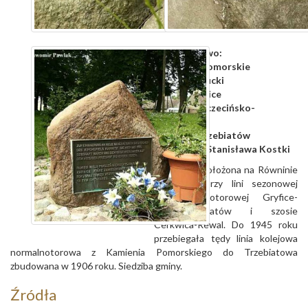
województwo:
zachodniopomorskie
powiat:
gryficki
gmina:
Karnice
diecezja:
szczecińsko-
kamieńska
dekanat:
Trzebiatów
parafia:
św. Stanisława Kostki
Duża wieś położona na Równinie
Gryfickiej, przy lini sezonowej
kolei wąskotorowej Gryfice-
Rewal-Trzebiatów i szosie
Cerkwica-Rewal. Do 1945 roku
przebiegała tędy linia kolejowa
normalnotorowa z Kamienia Pomorskiego do Trzebiatowa
zbudowana w 1906 roku. Siedziba gminy.
Źródła