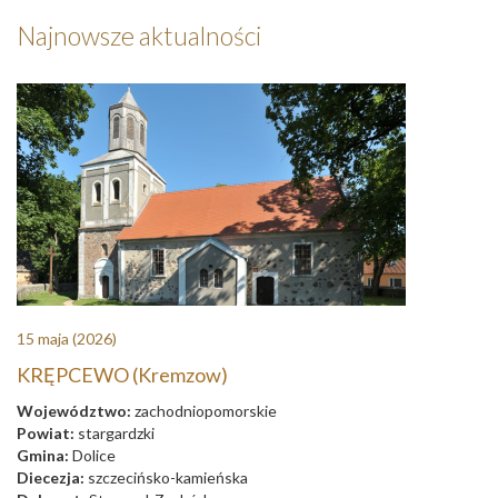
Najnowsze aktualności
15 maja
(2026)
KRĘPCEWO (Kremzow)
Województwo:
zachodniopomorskie
Powiat:
stargardzki
Gmina:
Dolice
Diecezja:
szczecińsko-kamieńska