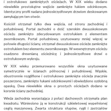
i ostrołukowo zamkniętych ościeżach. W XIX wieku dodano
niewielkie prostokątne wejście zamknięte łukiem odcinkowym.
Identyczny profil nadano jednoskrzydłowym drzwiom deskowanym
zamykającym ten otwór.
Kościół otrzymał tylko dwa wejścia, od strony zachodniej i
południowej. Portal zachodni o dość szerokim dwuuskokowym
ościeżu zamknięto zdecydowanym ostrołukiem z elementem
zwornikowym. Portal południowy, usytuowany mniej więcej w
połowie długości ściany, otrzymał dwuuskokowe ościeże zamknięte
ostrołukiem bez elementu zwornikowego. W wewnętrznym ościeżu
osadzono drewnianą ościeżnicę i jednoskrzydłowe drzwi o
ostrołukowym wykroju.
W XIX wieku przemurowano wszystkie okna usytuowane
symetrycznie w ścianach północnej i południowej. Wąskie,
obustronnie rozglifione i ostrołukowo zamknięte ościeża znacznie
poszerzono, zamknięto łukami odcinkowymi i obwiedziono ozdobną
opaską. Dwa niewielkie okna o prostych ościeżach dodano w
koronie ściany zachodniej.
Wieża zachodnia wyrastająca z połaci dachowych otrzymała plan
kwadratu. Wzniesiono ją w konstrukcji szkieletowej wypełnionej
cegłą maszynową. Zwarta struktura słupów, rygli i zastrzałów