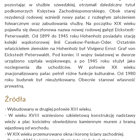
pozostając w służbie szwedzkiej, otrzymali dziedziczny tytuł
podkomorzych Księstwa Zachodniopomorskiego. Obok starej
rezydencji rodowej wznieśli nowy pałac z rozległym założeniem
folwarcznym oraz zabudowania służby. Na początku XIX wieku
pojawiła się dwuczłonowa nazwa nowej rodowej gałęzi Eickstedt-
Peterswaldt. Od 1899 do 1945 roku Hohenholz posiadało stację
kolejki wąskotorowej linii Casekow-Penkun-Oder. Ostatnim
właścicielem ziemskim na Hohenholz był Vivigenz Ernst Graf von
Eickstedt-Peterswaldt. Pod koniec II wojny światowej w dworze
urządzono szpitala wojskowego, a po 1945 roku służył jako
noclegownia dla uchodźców. W połowie XX wieku
znacjonalizowany pałac pełnił różne funkcje kulturalne. Od 1980
roku budynek był nieużytkowany. Obecnie stanowi własność
prywatną.
Źródła
- Wybudowany w drugiej połowie XIII wieku.
- W wieku XVIII wzniesiono szkieletową konstrukcję nadstawy
wieży a plac kościelny obwiedziono kamiennym murem z bramą
wjazdową od wschodu.
- W XIX wieku przemurowano okna i koronę ściany zachodniej.