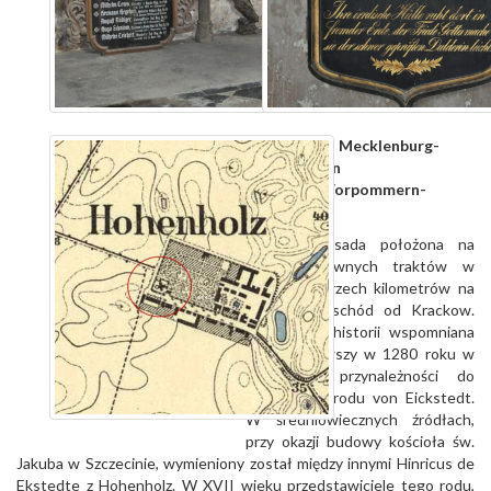
Bundesland:
Mecklenburg-
Vorpommern
Landkreis:
Vorpommern-
Greifswald
Niewielka osada położona na
uboczu głównych traktów w
odległości trzech kilometrów na
północny wschód od Krackow.
Na kartach historii wspomniana
po raz pierwszy w 1280 roku w
kontekście przynależności do
rycerskiego rodu von Eickstedt.
W średniowiecznych źródłach,
przy okazji budowy kościoła św.
Jakuba w Szczecinie, wymieniony został między innymi Hinricus de
Ekstedte z Hohenholz. W XVII wieku przedstawiciele tego rodu,