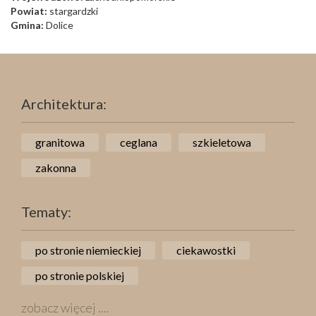
Powiat:
stargardzki
Gmina:
Dolice
Architektura:
granitowa
ceglana
szkieletowa
zakonna
Tematy:
po stronie niemieckiej
ciekawostki
po stronie polskiej
zobacz więcej ....