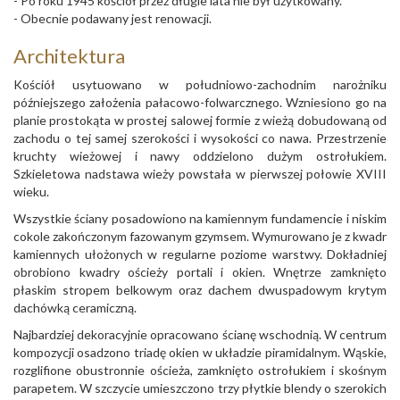
- Po roku 1945 kościół przez długie lata nie był użytkowany.
- Obecnie podawany jest renowacji.
Architektura
Kościół usytuowano w południowo-zachodnim narożniku
późniejszego założenia pałacowo-folwarcznego. Wzniesiono go na
planie prostokąta w prostej salowej formie z wieżą dobudowaną od
zachodu o tej samej szerokości i wysokości co nawa. Przestrzenie
kruchty wieżowej i nawy oddzielono dużym ostrołukiem.
Szkieletowa nadstawa wieży powstała w pierwszej połowie XVIII
wieku.
Wszystkie ściany posadowiono na kamiennym fundamencie i niskim
cokole zakończonym fazowanym gzymsem. Wymurowano je z kwadr
kamiennych ułożonych w regularne poziome warstwy. Dokładniej
obrobiono kwadry ościeży portali i okien. Wnętrze zamknięto
płaskim stropem belkowym oraz dachem dwuspadowym krytym
dachówką ceramiczną.
Najbardziej dekoracyjnie opracowano ścianę wschodnią. W centrum
kompozycji osadzono triadę okien w układzie piramidalnym. Wąskie,
rozglifione obustronnie ościeża, zamknięto ostrołukiem i skośnym
parapetem. W szczycie umieszczono trzy płytkie blendy o szerokich