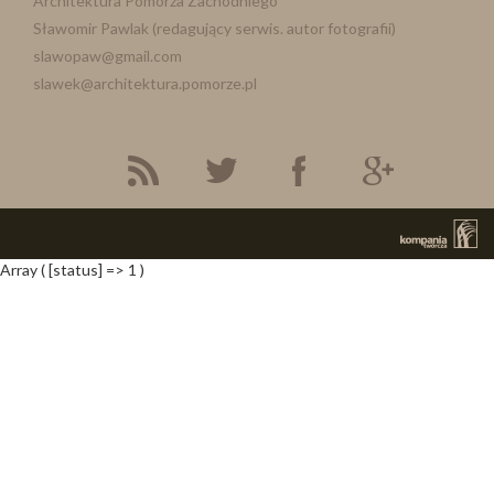
Architektura Pomorza Zachodniego
Sławomir Pawlak (redagujący serwis. autor fotografii)
slawopaw@gmail.com
slawek@architektura.pomorze.pl
Array ( [status] => 1 )