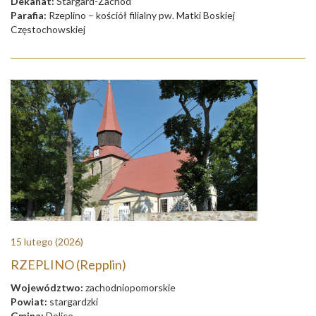
Dekanat:
Stargard-Zachód
Parafia:
Rzeplino – kościół filialny pw. Matki Boskiej
Częstochowskiej
15 lutego
(2026)
RZEPLINO (Repplin)
Województwo:
zachodniopomorskie
Powiat:
stargardzki
Gmina:
Dolice