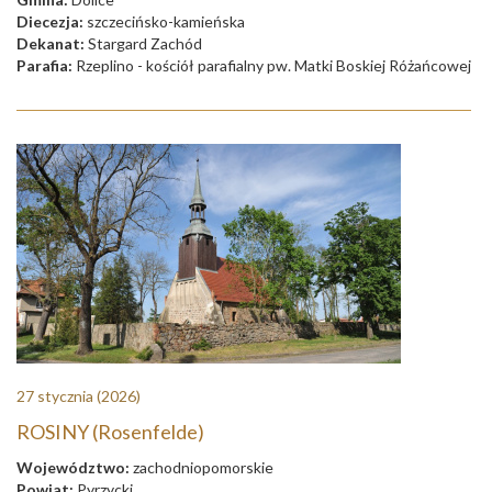
Diecezja:
szczecińsko-kamieńska
Dekanat:
Stargard Zachód
Parafia:
Rzeplino - kościół parafialny pw. Matki Boskiej Różańcowej
27 stycznia
(2026)
ROSINY (Rosenfelde)
Województwo:
zachodniopomorskie
Powiat:
Pyrzycki