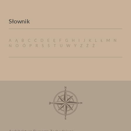
Słownik
A
Ą
B
C
Ć
D
E
Ę
F
G
H
I
J
K
L
Ł
M
N
Ń
O
Ó
P
R
S
Ś
T
U
W
Y
Z
Ź
Ż