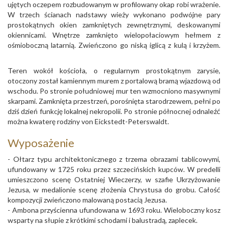
ujętych oczepem rozbudowanym w profilowany okap robi wrażenie.
W trzech ścianach nadstawy wieży wykonano podwójne pary
prostokątnych okien zamkniętych zewnętrznymi, deskowanymi
okiennicami. Wnętrze zamknięto wielopołaciowym hełmem z
ośmioboczną latarnią. Zwieńczono go niską iglicą z kulą i krzyżem.
Teren wokół kościoła, o regularnym prostokątnym zarysie,
otoczony został kamiennym murem z portalową bramą wjazdową od
wschodu. Po stronie południowej mur ten wzmocniono masywnymi
skarpami. Zamknięta przestrzeń, porośnięta starodrzewem, pełni po
dziś dzień funkcję lokalnej nekropolii. Po stronie północnej odnaleźć
można kwaterę rodziny von Eickstedt-Peterswaldt.
Wyposażenie
- Ołtarz typu architektonicznego z trzema obrazami tablicowymi,
ufundowany w 1725 roku przez szczecińskich kupców. W predelli
umieszczono scenę Ostatniej Wieczerzy, w szafie Ukrzyżowanie
Jezusa, w medalionie scenę złożenia Chrystusa do grobu. Całość
kompozycji zwieńczono malowaną postacią Jezusa.
- Ambona przyścienna ufundowana w 1693 roku. Wieloboczny kosz
wsparty na słupie z krótkimi schodami i balustradą, zaplecek.