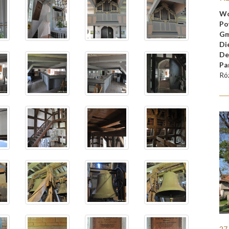
Wo
Po
Gm
Di
De
Pa
Ró
27