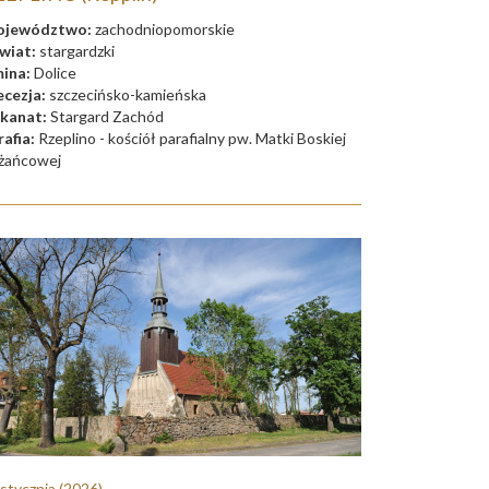
jewództwo:
zachodniopomorskie
wiat:
stargardzki
ina:
Dolice
ecezja:
szczecińsko-kamieńska
kanat:
Stargard Zachód
rafia:
Rzeplino - kościół parafialny pw. Matki Boskiej
żańcowej
 stycznia
(2026)