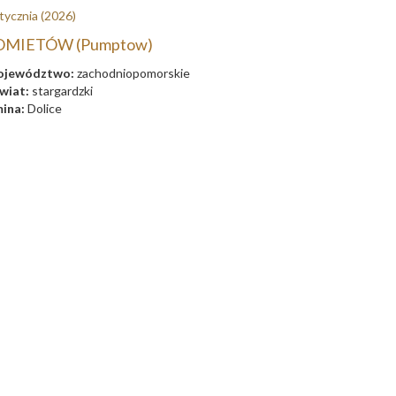
tycznia
(2026)
OMIETÓW (Pumptow)
jewództwo:
zachodniopomorskie
wiat:
stargardzki
ina:
Dolice