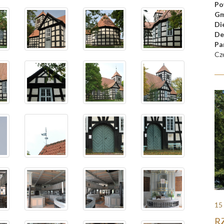
Po
Gm
Di
De
Pa
Cz
15
RZ