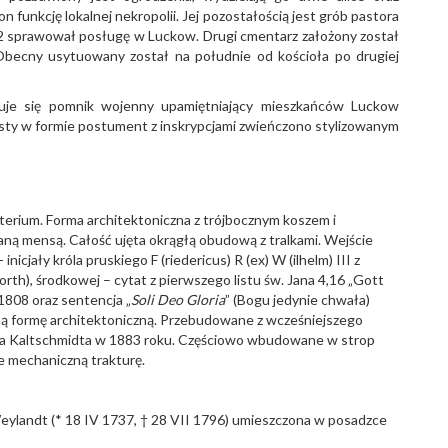
n funkcję lokalnej nekropolii. Jej pozostałością jest grób pastora
02 sprawował posługę w Luckow. Drugi cmentarz założony został
Obecny usytuowany został na południe od kościoła po drugiej
ajduje się pomnik wojenny upamiętniający mieszkańców Luckow
rosty w formie postument z inskrypcjami zwieńczono stylizowanym
erium. Forma architektoniczna z trójbocznym koszem i
ną mensą. Całość ujęta okrągłą obudową z tralkami. Wejście
nicjały króla pruskiego F (riedericus) R (ex) W (ilhelm) III z
evorth), środkowej – cytat z pierwszego listu św. Jana 4,16 „Gott
 1808 oraz sentencja „
Soli Deo Gloria
” (Bogu jedynie chwała)
 formę architektoniczną. Przebudowane z wcześniejszego
ila Kaltschmidta w 1883 roku. Częściowo wbudowane w strop
e mechaniczną trakturę.
.
ylandt (* 18 IV 1737, † 28 VII 1796) umieszczona w posadzce