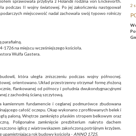
iołem sprawowała przybyła z Holandii rodzina von Enckevorth.
2 s
iała podczas II wojny światowej. Po jej zakończeniu następował
spodarczych miejscowość nadal zachowała swój typowo rolniczy
P
Wo
Po
Gm
 parafialną.
-1726 na miejscu wcześniejszego kościoła.
astora Wulfa Gastera.
udowli, która uległa zniszczeniu podczas wojny północnej.
towej, orientowano. Układ przestrzenny otrzymał formę złożoną
ocznie, flankowanej od północy i południa dwukondygnacyjnymi
nej z zachodnią ścianą szczytową.
na kamiennym fundamencie i ceglanej podmurówce zbudowana
spinającego całość oczepu. Okap wykonano z profilowanych belek i
egłą paloną. Wnętrze zamknięto płaskim stropem belkowym oraz
ną. Poligonalne zamknięcie prezbiterium nakryto dachem
szczono iglicę z wiatrowskazem zakończoną potrójnym krzyżem.
 upamiętniającą rok budowy kościoła -
ANNO 1725
.