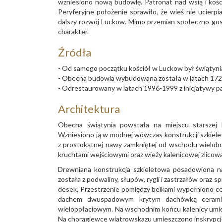
wzniesiono nową budowlę. Patronat nad wsią i kośc
Peryferyjne położenie sprawiło, że wieś nie ucierp
dalszy rozwój Luckow. Mimo przemian społeczno-go
charakter.
Źródła
- Od samego początku kościół w Luckow był świątynią
- Obecna budowla wybudowana została w latach 1724
- Odrestaurowany w latach 1996-1999 z inicjatywy p
Architektura
Obecna świątynia powstała na miejscu starszej b
Wzniesiono ją w modnej wówczas konstrukcji szkiele
z prostokątnej nawy zamkniętej od wschodu wielob
kruchtami wejściowymi oraz wieży kalenicowej zlicowa
Drewniana konstrukcja szkieletowa posadowiona 
została z podwaliny, słupów, rygli i zastrzałów oraz 
desek. Przestrzenie pomiędzy belkami wypełniono c
dachem dwuspadowym krytym dachówką ceramicz
wielopołaciowym. Na wschodnim końcu kalenicy umie
Na chorągiewce wiatrowskazu umieszczono inskrypcję