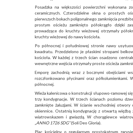
Posadzka na większości powierzchni wykonana zo
ceramicznych. Czterodzielne okna o prostych o
pierwszych bokach poligonalnego zamknięcia prezbite
prostym ościeżu zamknięto półokrągło dzięki za
prowadzące do kruchty wieżowej otrzymały półokr
kruchty wieżowej do nawy kościoła.
Po północnej i południowej stronie nawy usytuo
kwadratu. Przedzielono je płaskimi stropami belk
kościoła. W każdej z trzech ścian osadzono central
wewnętrzne wejścia otrzymały proste ościeża zamkni
Emporę zachodnią wraz z bocznymi obejściami wsp
rozczłonkowano płycinami oraz półkolumienkami. 
północnej.
Wieża kalenicowa o konstrukcji słupowo-ramowej sięg
trzy kondygnacje. W trzech ścianach poziomu dz
zamknięte żaluzjami. W ścianie wschodniej otwor
okiennice. Ostatnią kondygnację z otwartą więźbą
wiatrowskazem i gwiazdą. W chorągiewce wiatrow
„ANNO 1726 SDG”
(Soli Deo Gloria).
Plac kościelny o regularnym prostokątnym zarysie