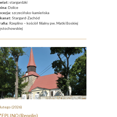
wiat:
stargardzki
ina:
Dolice
ecezja:
szczecińsko-kamieńska
kanat:
Stargard-Zachód
rafia:
Rzeplino – kościół filialny pw. Matki Boskiej
ęstochowskiej
 lutego
(2026)
EPLINO (Repplin)