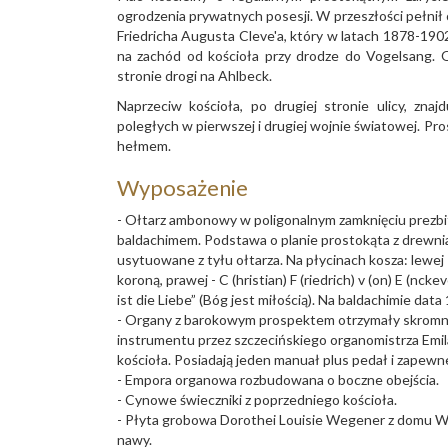
ogrodzenia prywatnych posesji. W przeszłości pełnił o
Friedricha Augusta Cleve'a, który w latach 1878-19
na zachód od kościoła przy drodze do Vogelsang. 
stronie drogi na Ahlbeck.
Naprzeciw kościoła, po drugiej stronie ulicy, zn
poległych w pierwszej i drugiej wojnie światowej. P
hełmem.
Wyposażenie
- Ołtarz ambonowy w poligonalnym zamknięciu prezbit
baldachimem. Podstawa o planie prostokąta z drewnia
usytuowane z tyłu ołtarza. Na płycinach kosza: lewej - i
koroną, prawej - C (hristian) F (riedrich) v (on) E (nck
ist die Liebe” (Bóg jest miłością). Na baldachimie data
- Organy z barokowym prospektem otrzymały skromną
instrumentu przez szczecińskiego organomistrza Em
kościoła. Posiadają jeden manuał plus pedał i zapewn
- Empora organowa rozbudowana o boczne obejścia
- Cynowe świeczniki z poprzedniego kościoła.
- Płyta grobowa Dorothei Louisie Wegener z domu We
nawy.