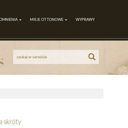
POMNIENIA
MISJE OTTONOWE
WYPRAWY
Szukaj
a skróty