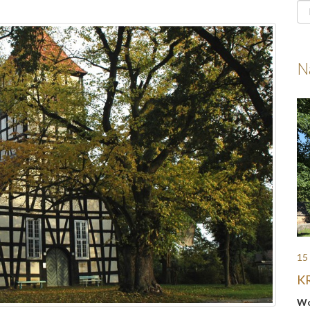
N
15
K
Wo