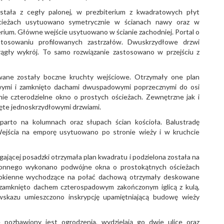
stała z cegły palonej, w prezbiterium z kwadratowych płyt
ścieżach usytuowano symetrycznie w ścianach nawy oraz w
rium. Główne wejście usytuowano w ścianie zachodniej. Portal o
stosowaniu profilowanych zastrzałów. Dwuskrzydłowe drzwi
ągły wykrój. To samo rozwiązanie zastosowano w przejściu z
wane zostały boczne kruchty wejściowe. Otrzymały one plan
owymi i zamknięto dachami dwuspadowymi poprzecznymi do osi
nie czterodzielne okno o prostych ościeżach. Zewnętrzne jak i
ęte jednoskrzydłowymi drzwiami.
arto na kolumnach oraz słupach ścian kościoła. Balustradę
Wejścia na emporę usytuowano po stronie wieży i w kruchcie
ającej posadzki otrzymała plan kwadratu i podzielona została na
wonnego wykonano podwójne okna o prostokątnych ościeżach
y okienne wychodzące na połać dachową otrzymały deskowane
 zamknięto dachem czterospadowym zakończonym iglicą z kulą,
skazu umieszczono inskrypcję upamiętniającą budowę wieży
 pozbawiony jest ogrodzenia, wydzielają go dwie ulice oraz