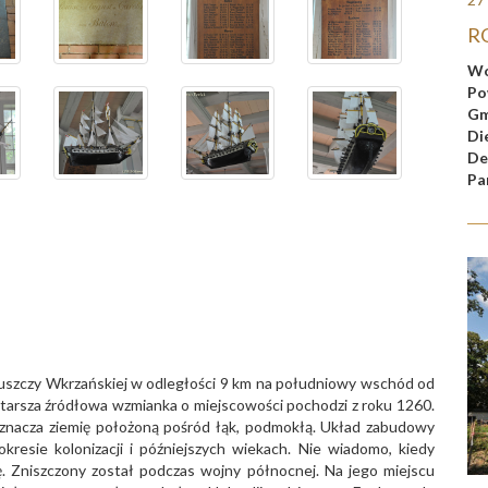
RO
Wo
Po
Gm
Di
De
Pa
Puszczy Wkrzańskiej w odległości 9 km na południowy wschód od
tarsza źródłowa wzmianka o miejscowości pochodzi z roku 1260.
oznacza ziemię położoną pośród łąk, podmokłą. Układ zabudowy
resie kolonizacji i późniejszych wiekach. Nie wiadomo, kiedy
ę. Zniszczony został podczas wojny północnej. Na jego miejscu