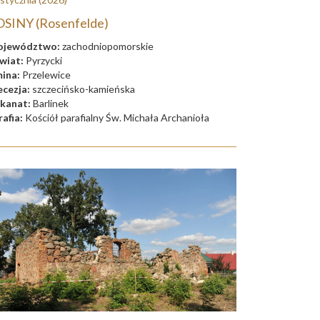
SINY (Rosenfelde)
jewództwo:
zachodniopomorskie
wiat:
Pyrzycki
ina:
Przelewice
ecezja:
szczecińsko-kamieńska
kanat:
Barlinek
rafia:
Kościół parafialny Św. Michała Archanioła