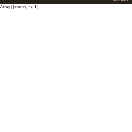
Array ( [status] => 1 )