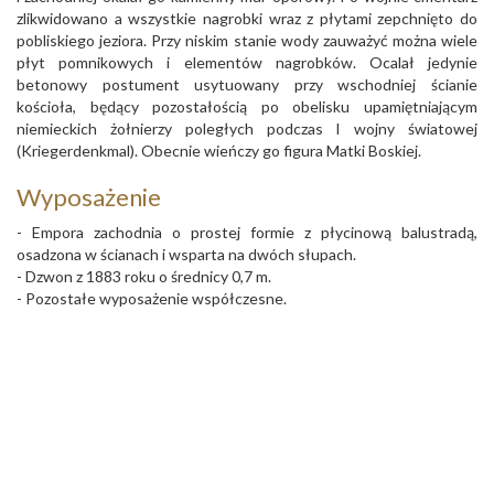
zlikwidowano a wszystkie nagrobki wraz z płytami zepchnięto do
pobliskiego jeziora. Przy niskim stanie wody zauważyć można wiele
płyt pomnikowych i elementów nagrobków. Ocalał jedynie
betonowy postument usytuowany przy wschodniej ścianie
kościoła, będący pozostałością po obelisku upamiętniającym
niemieckich żołnierzy poległych podczas I wojny światowej
(Kriegerdenkmal). Obecnie wieńczy go figura Matki Boskiej.
Wyposażenie
- Empora zachodnia o prostej formie z płycinową balustradą,
osadzona w ścianach i wsparta na dwóch słupach.
- Dzwon z 1883 roku o średnicy 0,7 m.
- Pozostałe wyposażenie współczesne.