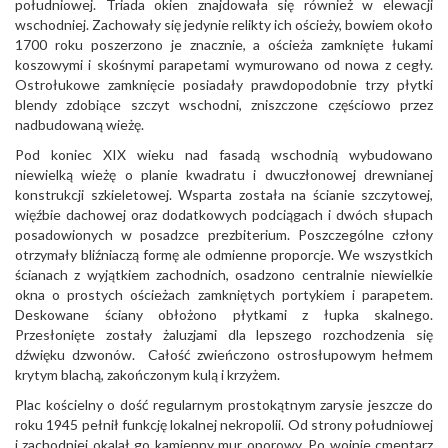
południowej. Triada okien znajdowała się również w elewacji
wschodniej. Zachowały się jedynie relikty ich ościeży, bowiem około
1700 roku poszerzono je znacznie, a ościeża zamknięte łukami
koszowymi i skośnymi parapetami wymurowano od nowa z cegły.
Ostrołukowe zamknięcie posiadały prawdopodobnie trzy płytki
blendy zdobiące szczyt wschodni, zniszczone częściowo przez
nadbudowaną wieżę.
Pod koniec XIX wieku nad fasadą wschodnią wybudowano
niewielką wieżę o planie kwadratu i dwuczłonowej drewnianej
konstrukcji szkieletowej. Wsparta została na ścianie szczytowej,
więźbie dachowej oraz dodatkowych podciągach i dwóch słupach
posadowionych w posadzce prezbiterium. Poszczególne człony
otrzymały bliźniaczą formę ale odmienne proporcje. We wszystkich
ścianach z wyjątkiem zachodnich, osadzono centralnie niewielkie
okna o prostych ościeżach zamkniętych portykiem i parapetem.
Deskowane ściany obłożono płytkami z łupka skalnego.
Przesłonięte zostały żaluzjami dla lepszego rozchodzenia się
dźwięku dzwonów. Całość zwieńczono ostrosłupowym hełmem
krytym blachą, zakończonym kulą i krzyżem.
Plac kościelny o dość regularnym prostokątnym zarysie jeszcze do
roku 1945 pełnił funkcję lokalnej nekropolii. Od strony południowej
i zachodniej okalał go kamienny mur oporowy. Po wojnie cmentarz