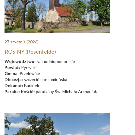
27 stycznia
(2026)
ROSINY (Rosenfelde)
Województwo:
zachodniopomorskie
Powiat:
Pyrzycki
Gmina:
Przelewice
Diecezja:
szczecińsko-kamieńska
Dekanat:
Barlinek
Parafia:
Kościół parafialny Św. Michała Archanioła