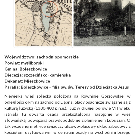
Województwo:
zachodniopomorskie
Powiat:
myśliborski
Gmina:
Boleszkowice
Diecezja:
szczecińsko-kamieńska
Dekanat:
Mieszkowice
Parafia:
Boleszkowice – filia pw. św. Teresy od Dzieciątka Jezus
Niewielka wieś sołecka położona na Równinie Gorzowskiej w
odległości 6 km na zachód od Dębna. Ślady osadnicze związane są z
kulturą łużycką (1300-400 p.n.e.). Już w drugiej połowie VII wieku
istniała tu otwarta osada przekształcona następnie w wieś
słowiańską, powiązaną prawdopodobnie z plemieniem Lubuszan. O
tak wczesnej metryce świadczy ulicowo-placowy układ zabudowy z
kościołem usytuowanym w centrum osady na wschodnim brzegu