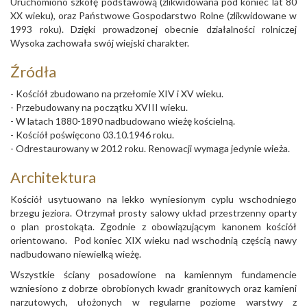
Uruchomiono szkołę podstawową (zlikwidowana pod koniec lat 80
XX wieku), oraz Państwowe Gospodarstwo Rolne (zlikwidowane w
1993 roku). Dzięki prowadzonej obecnie działalności rolniczej
Wysoka zachowała swój wiejski charakter.
Źródła
- Kościół zbudowano na przełomie XIV i XV wieku.
- Przebudowany na początku XVIII wieku.
- W latach 1880-1890 nadbudowano wieżę kościelną.
- Kościół poświęcono 03.10.1946 roku.
- Odrestaurowany w 2012 roku. Renowacji wymaga jedynie wieża.
Architektura
Kościół usytuowano na lekko wyniesionym cyplu wschodniego
brzegu jeziora. Otrzymał prosty salowy układ przestrzenny oparty
o plan prostokąta. Zgodnie z obowiązującym kanonem kościół
orientowano. Pod koniec XIX wieku nad wschodnią częścią nawy
nadbudowano niewielką wieżę.
Wszystkie ściany posadowione na kamiennym fundamencie
wzniesiono z dobrze obrobionych kwadr granitowych oraz kamieni
narzutowych, ułożonych w regularne poziome warstwy z