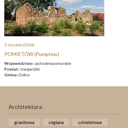
2 stycznia
(2026)
POMIETÓW (Pumptow)
Województwo:
zachodniopomorskie
Powiat:
stargardzki
Gmina:
Dolice
Architektura:
granitowa
ceglana
szkieletowa