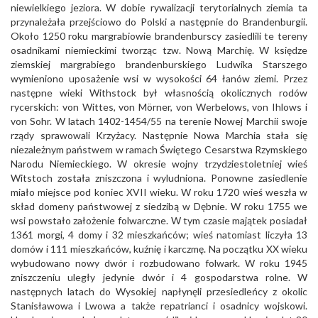
niewielkiego jeziora. W dobie rywalizacji terytorialnych ziemia ta
przynależała przejściowo do Polski a następnie do Brandenburgii.
Około 1250 roku margrabiowie brandenburscy zasiedlili te tereny
osadnikami niemieckimi tworząc tzw. Nową Marchię. W księdze
ziemskiej margrabiego brandenburskiego Ludwika Starszego
wymieniono uposażenie wsi w wysokości 64 łanów ziemi. Przez
następne wieki Withstock był własnością okolicznych rodów
rycerskich: von Wittes, von Mörner, von Werbelows, von Ihlows i
von Sohr. W latach 1402-1454/55 na terenie Nowej Marchii swoje
rządy sprawowali Krzyżacy. Następnie Nowa Marchia stała się
niezależnym państwem w ramach Świętego Cesarstwa Rzymskiego
Narodu Niemieckiego. W okresie wojny trzydziestoletniej wieś
Witstoch została zniszczona i wyludniona. Ponowne zasiedlenie
miało miejsce pod koniec XVII wieku. W roku 1720 wieś weszła w
skład domeny państwowej z siedzibą w Dębnie. W roku 1755 we
wsi powstało założenie folwarczne. W tym czasie majątek posiadał
1361 morgi, 4 domy i 32 mieszkańców; wieś natomiast liczyła 13
domów i 111 mieszkańców, kuźnię i karczmę. Na początku XX wieku
wybudowano nowy dwór i rozbudowano folwark. W roku 1945
zniszczeniu uległy jedynie dwór i 4 gospodarstwa rolne. W
następnych latach do Wysokiej napłynęli przesiedleńcy z okolic
Stanisławowa i Lwowa a także repatrianci i osadnicy wojskowi.