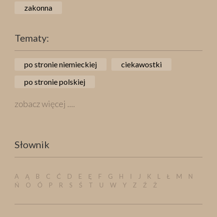
zakonna
Tematy:
po stronie niemieckiej
ciekawostki
po stronie polskiej
zobacz więcej ....
Słownik
A
Ą
B
C
Ć
D
E
Ę
F
G
H
I
J
K
L
Ł
M
N
Ń
O
Ó
P
R
S
Ś
T
U
W
Y
Z
Ź
Ż