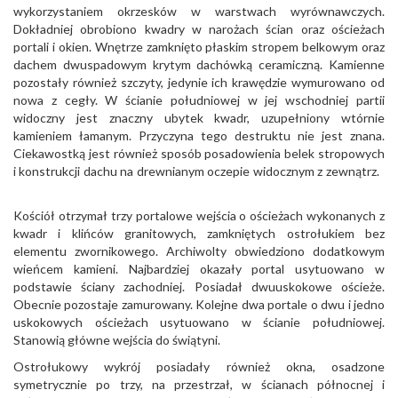
wykorzystaniem okrzesków w warstwach wyrównawczych.
Dokładniej obrobiono kwadry w narożach ścian oraz ościeżach
portali i okien. Wnętrze zamknięto płaskim stropem belkowym oraz
dachem dwuspadowym krytym dachówką ceramiczną. Kamienne
pozostały również szczyty, jedynie ich krawędzie wymurowano od
nowa z cegły. W ścianie południowej w jej wschodniej partii
widoczny jest znaczny ubytek kwadr, uzupełniony wtórnie
kamieniem łamanym. Przyczyna tego destruktu nie jest znana.
Ciekawostką jest również sposób posadowienia belek stropowych
i konstrukcji dachu na drewnianym oczepie widocznym z zewnątrz.
Kościół otrzymał trzy portalowe wejścia o ościeżach wykonanych z
kwadr i klińców granitowych, zamkniętych ostrołukiem bez
elementu zwornikowego. Archiwolty obwiedziono dodatkowym
wieńcem kamieni. Najbardziej okazały portal usytuowano w
podstawie ściany zachodniej. Posiadał dwuuskokowe ościeże.
Obecnie pozostaje zamurowany. Kolejne dwa portale o dwu i jedno
uskokowych ościeżach usytuowano w ścianie południowej.
Stanowią główne wejścia do świątyni.
Ostrołukowy wykrój posiadały również okna, osadzone
symetrycznie po trzy, na przestrzał, w ścianach północnej i