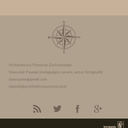
Architektura Pomorza Zachodniego
Sławomir Pawlak (redagujący serwis. autor fotografii)
slawopaw@gmail.com
slawek@architektura.pomorze.pl