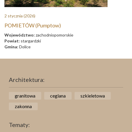
2 stycznia
(2026)
POMIETÓW (Pumptow)
Województwo:
zachodniopomorskie
Powiat:
stargardzki
Gmina:
Dolice
Architektura:
granitowa
ceglana
szkieletowa
zakonna
Tematy: