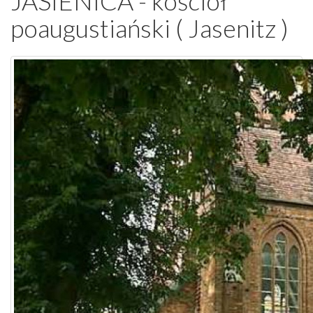
JASIENICA - kościół
wpis
poaugustiański ( Jasenitz )