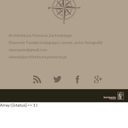
Architektura Pomorza Zachodniego
Sławomir Pawlak (redagujący serwis. autor fotografii)
slawopaw@gmail.com
slawek@architektura.pomorze.pl
Array ( [status] => 1 )