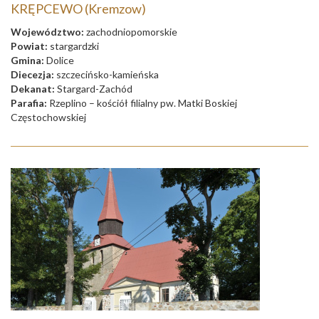
KRĘPCEWO (Kremzow)
Województwo:
zachodniopomorskie
Powiat:
stargardzki
Gmina:
Dolice
Diecezja:
szczecińsko-kamieńska
Dekanat:
Stargard-Zachód
Parafia:
Rzeplino – kościół filialny pw. Matki Boskiej
Częstochowskiej