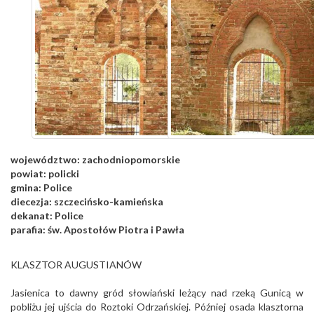
województwo:
zachodniopomorskie
powiat:
policki
gmina:
Police
diecezja:
szczecińsko-kamieńska
dekanat:
Police
parafia:
św. Apostołów Piotra i Pawła
KLASZTOR AUGUSTIANÓW
Jasienica to dawny gród słowiański leżący nad rzeką Gunicą w
pobliżu jej ujścia do Roztoki Odrzańskiej. Później osada klasztorna