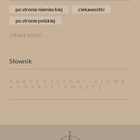
po stronie niemieckiej
ciekawostki
po stronie polskiej
zobacz więcej ....
Słownik
A
Ą
B
C
Ć
D
E
Ę
F
G
H
I
J
K
L
Ł
M
N
Ń
O
Ó
P
R
S
Ś
T
U
W
Y
Z
Ź
Ż