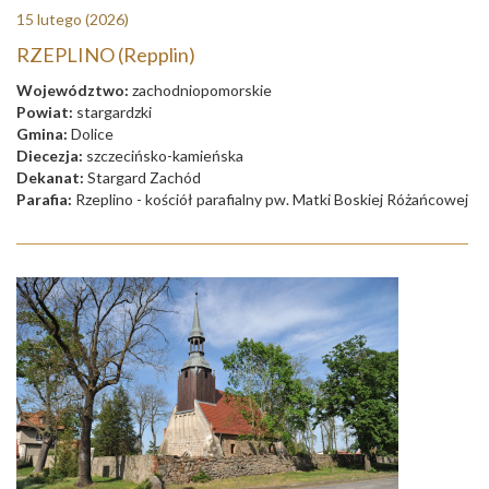
15 lutego
(2026)
RZEPLINO (Repplin)
Województwo:
zachodniopomorskie
Powiat:
stargardzki
Gmina:
Dolice
Diecezja:
szczecińsko-kamieńska
Dekanat:
Stargard Zachód
Parafia:
Rzeplino - kościół parafialny pw. Matki Boskiej Różańcowej