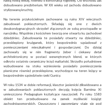
nawą nową wieżę, również o konstrukcji ryglowej. Od wschodu zaś
dobudowano prezbiterium. W XX wieku od zachodu dobudowano
stylizowaną kruchtę.
Na terenie przykościelnym zachowane są ruiny XIV wiecznych
zabudowań poklasztornych. Składają się one z dwóch
dwukondygnacyjnych skrzydeł złączonych ze sobą prostopadle w
narożniku. Wspólnie z kościołem tworzą one otwarty ku zachodowi
dziedziniec. Zabudowania te posiadały otwarty na dziedziniec,
przesklepiony krużganek, który bezpośrednio sąsiadował z
pomieszczeniami mieszkalnymi i gospodarczymi. Do dzisiaj
zachowały się w nim fragmenty żeber i ciekawy detal
architektoniczny w postaci wewnętrznych blend, w których
odkryto ostatnio ceramiczny krzyż maltański. Skrzydło południowe
wybudowane na stoku wzniesienia posiadało pomieszczenia
piwniczne również przesklepione, wychodzące na teren leżący w
bezpośrednim sąsiedztwie rzeki Gunicy.
W roku 1534 w dobie reformacji, klasztor jasienicki zlikwidowano a
w zabudowaniach poklasztornych decyzją księcia Barnima XI
umieszczono Pedagogium kształcące nauczycieli. Po roku 1583
obiekt ten przebudowano na zamek myśliwski książąt
zachodniopomorskich. Opuszczony i zapomniany staje się pod