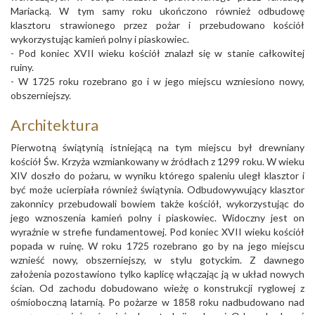
Mariacką. W tym samy roku ukończono również odbudowę
klasztoru strawionego przez pożar i przebudowano kościół
wykorzystując kamień polny i piaskowiec.
- Pod koniec XVII wieku kościół znalazł się w stanie całkowitej
ruiny.
- W 1725 roku rozebrano go i w jego miejscu wzniesiono nowy,
obszerniejszy.
Architektura
Pierwotną świątynią istniejącą na tym miejscu był drewniany
kościół Św. Krzyża wzmiankowany w źródłach z 1299 roku. W wieku
XIV doszło do pożaru, w wyniku którego spaleniu uległ klasztor i
być może ucierpiała również świątynia. Odbudowywujący klasztor
zakonnicy przebudowali bowiem także kościół, wykorzystując do
jego wznoszenia kamień polny i piaskowiec. Widoczny jest on
wyraźnie w strefie fundamentowej. Pod koniec XVII wieku kościół
popada w ruinę. W roku 1725 rozebrano go by na jego miejscu
wznieść nowy, obszerniejszy, w stylu gotyckim. Z dawnego
założenia pozostawiono tylko kaplicę włączając ją w układ nowych
ścian. Od zachodu dobudowano wieżę o konstrukcji ryglowej z
ośmioboczną latarnią. Po pożarze w 1858 roku nadbudowano nad