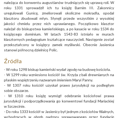
należąca do konwentu augustianów trudniących się uprawą roli. W
roku 1331 sprowadził ich tu książę Barnim III. Zakonnicy
uregulowali Gunicę, zmeliorowali okoliczne mokradła, opodal
klasztoru zbudowali młyn. Słynęli przede wszystkim z wysokiej
jakości chmielu przez nich uprawianego. Początkowo klasztor
należał do biskupstwa kamieńskiego, a po kasacie w roku 1534 do
książęcego dominium. W latach 1543-83 istniało w murach
klasztornych pedagogium kształcące nauczycieli. Następnie został
przekształcony w książęcy zamek myśliwski. Obecnie Jasienica
stanowi północną dzielnicę Polic.
Źródła
- W roku 1298 biskup kamieński wydał zgodę na budowę kościoła.
- W 1299 roku wzniesiono kościół św. Krzyża z bali drewnianych na
płaskim wypiętrzeniu nazwanym imieniem Maryi Panny.
- W 1307 roku kościół uzyskał prawo jurysdykcji na podległym
sobie obszarze.
- W 1310 roku książę wymógł odebranie kościołowi prawa
jurysdykcji i podporządkowania go konwentowi fundacji Mariackiej
w Szczecinie.
- Do roku 1333 kościół w Jasienicy był jednym z kościołów filialnych,
wchodzących w obręb nadzoru sprawowanego przez fundację