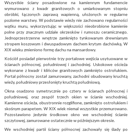
Wszystkie ściany posadowione na kamiennym fundamencie
wymurowano z kwadr granitowych o umiarkowanym stopniu
obróbki, łączonych zaprawą wapienną, ułożonych w regularne
poziome warstwy. W podstawie wieży nie zachowano regularności
wątku muru, wykorzystując w większości nieobrobione kamienie
polne przy znacznym udziale okrzesków i rumoszu ceramicznego.
Jednoprzestrzenne wnętrze zamknięto tynkowanym drewnianym
stropem koszowym i dwuspadowym dachem krytym dachówką. W
XIX wieku zmieniono formę dachu na mansardowy.
Kościół posiadał pierwotnie trzy portalowe wejścia usytuowane w
ścianach północnej, południowej i zachodniej. Uskokowe ościeża
wykonane z kwadr i klińców granitowych zamknięto ostrołukiem.
Portal północny został zamurowany, zachodni obudowany kruchtą
wieży, południowy przesłonięty kruchtą południową.
Okna osadzono symetrycznie po cztery w ścianach północnej i
południowej, oraz zespół trzech okien w ścianie wschodniej.
Kamienne ościeża, obustronnie rozglifione, zamknięto ostrołukiem i
skośnym parapetem. W XIX wiek niemal wszystkie przemurowano.
Pozostawiono jedynie środkowe okno we wschodniej ścianie
szczytowej, zamurowane ostatecznie w późniejszym okresie.
We wschodniej partii ściany północnej zachowały się ślady po