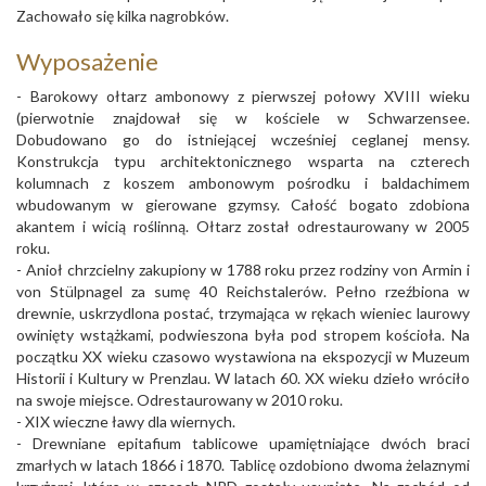
Zachowało się kilka nagrobków.
Wyposażenie
- Barokowy ołtarz ambonowy z pierwszej połowy XVIII wieku
(pierwotnie znajdował się w kościele w Schwarzensee.
Dobudowano go do istniejącej wcześniej ceglanej mensy.
Konstrukcja typu architektonicznego wsparta na czterech
kolumnach z koszem ambonowym pośrodku i baldachimem
wbudowanym w gierowane gzymsy. Całość bogato zdobiona
akantem i wicią roślinną. Ołtarz został odrestaurowany w 2005
roku.
- Anioł chrzcielny zakupiony w 1788 roku przez rodziny von Armin i
von Stülpnagel za sumę 40 Reichstalerów. Pełno rzeźbiona w
drewnie, uskrzydlona postać, trzymająca w rękach wieniec laurowy
owinięty wstążkami, podwieszona była pod stropem kościoła. Na
początku XX wieku czasowo wystawiona na ekspozycji w Muzeum
Historii i Kultury w Prenzlau. W latach 60. XX wieku dzieło wróciło
na swoje miejsce. Odrestaurowany w 2010 roku.
- XIX wieczne ławy dla wiernych.
- Drewniane epitafium tablicowe upamiętniające dwóch braci
zmarłych w latach 1866 i 1870. Tablicę ozdobiono dwoma żelaznymi