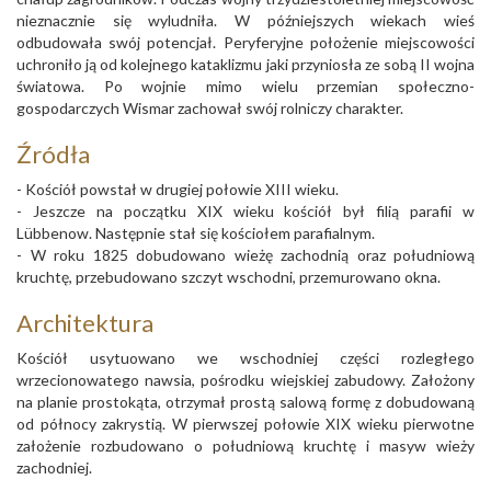
nieznacznie się wyludniła. W późniejszych wiekach wieś
odbudowała swój potencjał. Peryferyjne położenie miejscowości
uchroniło ją od kolejnego kataklizmu jaki przyniosła ze sobą II wojna
światowa. Po wojnie mimo wielu przemian społeczno-
gospodarczych Wismar zachował swój rolniczy charakter.
Źródła
- Kościół powstał w drugiej połowie XIII wieku.
- Jeszcze na początku XIX wieku kościół był filią parafii w
Lübbenow. Następnie stał się kościołem parafialnym.
- W roku 1825 dobudowano wieżę zachodnią oraz południową
kruchtę, przebudowano szczyt wschodni, przemurowano okna.
Architektura
Kościół usytuowano we wschodniej części rozległego
wrzecionowatego nawsia, pośrodku wiejskiej zabudowy. Założony
na planie prostokąta, otrzymał prostą salową formę z dobudowaną
od północy zakrystią. W pierwszej połowie XIX wieku pierwotne
założenie rozbudowano o południową kruchtę i masyw wieży
zachodniej.