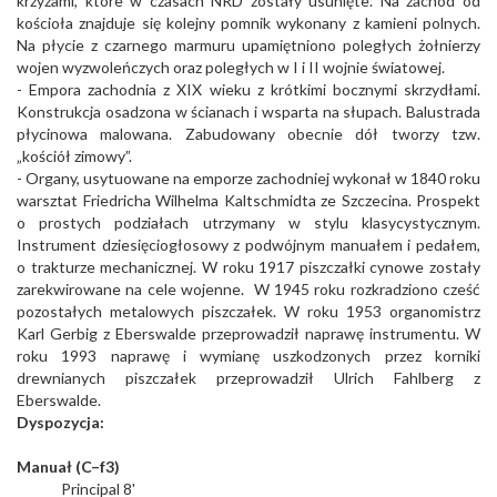
krzyżami, które w czasach NRD zostały usunięte. Na zachód od
kościoła znajduje się kolejny pomnik wykonany z kamieni polnych.
Na płycie z czarnego marmuru upamiętniono poległych żołnierzy
wojen wyzwoleńczych oraz poległych w I i II wojnie światowej.
- Empora zachodnia z XIX wieku z krótkimi bocznymi skrzydłami.
Konstrukcja osadzona w ścianach i wsparta na słupach. Balustrada
płycinowa malowana. Zabudowany obecnie dół tworzy tzw.
„kościół zimowy”.
- Organy, usytuowane na emporze zachodniej wykonał w 1840 roku
warsztat Friedricha Wilhelma Kaltschmidta ze Szczecina. Prospekt
o prostych podziałach utrzymany w stylu klasycystycznym.
Instrument dziesięciogłosowy z podwójnym manuałem i pedałem,
o trakturze mechanicznej. W roku 1917 piszczałki cynowe zostały
zarekwirowane na cele wojenne. W 1945 roku rozkradziono cześć
pozostałych metalowych piszczałek. W roku 1953 organomistrz
Karl Gerbig z Eberswalde przeprowadził naprawę instrumentu. W
roku 1993 naprawę i wymianę uszkodzonych przez korniki
drewnianych piszczałek przeprowadził Ulrich Fahlberg z
Eberswalde.
Dyspozycja:
Manuał (C–f3)
Principal 8'