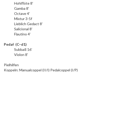
Hohlflöte 8'
Gamba 8'
Octave 4'
Mixtur 3-5f
Lieblich Gedact 8'
Salicional 8'
Flautino 4'
Pedał (C–d1)
Subbaß 16'
Violon 8'
Pielhilfen
Koppeln: Manualcoppel (II/I) Pedalcoppel (I/P)