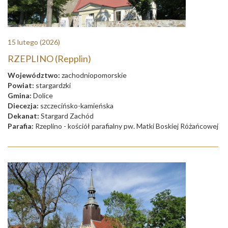
15 lutego
(2026)
RZEPLINO (Repplin)
Województwo:
zachodniopomorskie
Powiat:
stargardzki
Gmina:
Dolice
Diecezja:
szczecińsko-kamieńska
Dekanat:
Stargard Zachód
Parafia:
Rzeplino - kościół parafialny pw. Matki Boskiej Różańcowej