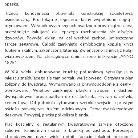
opaską.
Trzecia kondygnacja otrzymała konstrukcję szkieletową,
ośmioboczną. Prostokątne regularne fachy wypełniono cegłą i
otynkowano. W środkowych rzędach osadzono prostokątne okna,
przesłonięte żaluzjami dla lepszego rozchodzenia się dźwięku
dzwonów. Powyżej okien, na osi wschód zachód, umieszczono
tarcze zegarowe. Całość zamknięto ośmioboczną kopułą krytą
łupkiem skalnym, zakończoną latarnią. Zwieńczono ją iglicą z kulą i
wiatrowskazem. Na chorągiewce umieszczono inskrypcję „ANNO
1825”.
W XIX wieku dobudowano kruchtę południową sytuując ją w
miejscu znajdującego się tam portalu wejściowego. Otrzymała plan
zbliżony do kwadratu. Wymurowano ją prawdopodobnie z cegły i
otynkowano. Wnętrze zamknięto płaskim stropem i dachem
dwuspadowym prostopadłym do osi kościoła, krytym dachówką
cementową. Od południa sytuowano szerokie wejście o prostym
ościeżu zamkniętym łukiem odcinkowym. Drzwi dwuskrzydłowe
deskowe. Powyżej, płytka półkolista blenda.
Plac kościelny o regularnym kwadratowym zarysie otoczono
solidnym kamiennym murem z bramką od zachodu. Porośnięty
starodrzewem przez wieki pełnił funkcję lokalnej nekropolii.