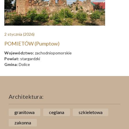
2 stycznia
(2026)
POMIETÓW (Pumptow)
Województwo:
zachodniopomorskie
Powiat:
stargardzki
Gmina:
Dolice
Architektura:
granitowa
ceglana
szkieletowa
zakonna