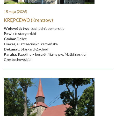
15 maja
(2026)
KRĘPCEWO (Kremzow)
Województwo:
zachodniopomorskie
Powiat:
stargardzki
Gmina:
Dolice
Diecezja:
szczecińsko-kamieńska
Dekanat:
Stargard-Zachód
Parafia:
Rzeplino – kościół filialny pw. Matki Boskiej
Częstochowskiej