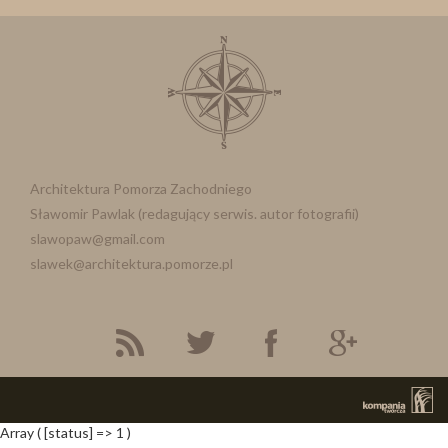
Architektura Pomorza Zachodniego
Sławomir Pawlak (redagujący serwis. autor fotografii)
slawopaw@gmail.com
slawek@architektura.pomorze.pl
Array ( [status] => 1 )