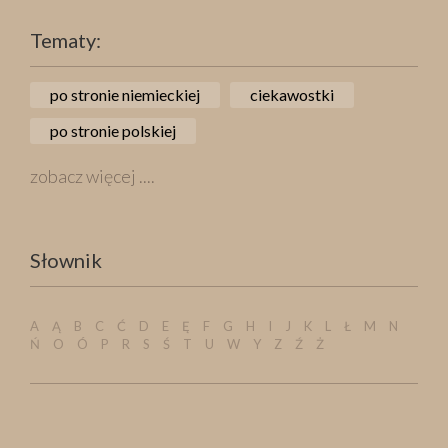
Tematy:
po stronie niemieckiej
ciekawostki
po stronie polskiej
zobacz więcej ....
Słownik
A
Ą
B
C
Ć
D
E
Ę
F
G
H
I
J
K
L
Ł
M
N
Ń
O
Ó
P
R
S
Ś
T
U
W
Y
Z
Ź
Ż