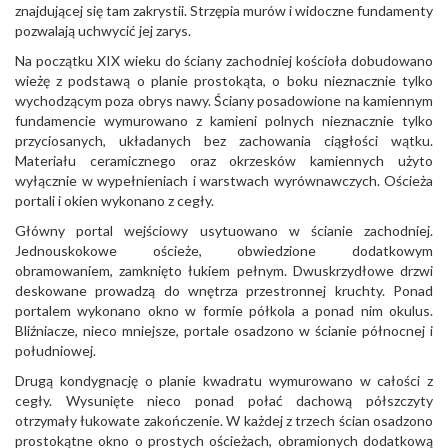
znajdującej się tam zakrystii. Strzępia murów i widoczne fundamenty
pozwalają uchwycić jej zarys.
Na początku XIX wieku do ściany zachodniej kościoła dobudowano
wieżę z podstawą o planie prostokąta, o boku nieznacznie tylko
wychodzącym poza obrys nawy. Ściany posadowione na kamiennym
fundamencie wymurowano z kamieni polnych nieznacznie tylko
przyciosanych, układanych bez zachowania ciągłości wątku.
Materiału ceramicznego oraz okrzesków kamiennych użyto
wyłącznie w wypełnieniach i warstwach wyrównawczych. Ościeża
portali i okien wykonano z cegły.
Główny portal wejściowy usytuowano w ścianie zachodniej.
Jednouskokowe ościeże, obwiedzione dodatkowym
obramowaniem, zamknięto łukiem pełnym. Dwuskrzydłowe drzwi
deskowane prowadzą do wnętrza przestronnej kruchty. Ponad
portalem wykonano okno w formie półkola a ponad nim okulus.
Bliźniacze, nieco mniejsze, portale osadzono w ścianie północnej i
południowej.
Drugą kondygnację o planie kwadratu wymurowano w całości z
cegły. Wysunięte nieco ponad połać dachową półszczyty
otrzymały łukowate zakończenie. W każdej z trzech ścian osadzono
prostokątne okno o prostych ościeżach, obramionych dodatkową