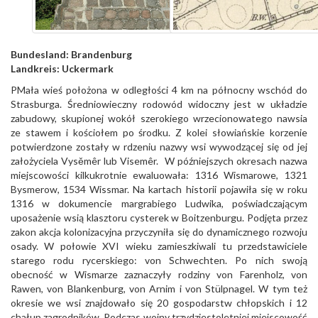
Bundesland:
Brandenburg
Landkreis:
Uckermark
PMała wieś położona w odległości 4 km na północny wschód do
Strasburga. Średniowieczny rodowód widoczny jest w układzie
zabudowy, skupionej wokół szerokiego wrzecionowatego nawsia
ze stawem i kościołem po środku. Z kolei słowiańskie korzenie
potwierdzone zostały w rdzeniu nazwy wsi wywodzącej się od jej
założyciela Vysěmêr lub Visemêr. W późniejszych okresach nazwa
miejscowości kilkukrotnie ewaluowała: 1316 Wismarowe, 1321
Bysmerow, 1534 Wissmar. Na kartach historii pojawiła się w roku
1316 w dokumencie margrabiego Ludwika, poświadczającym
uposażenie wsią klasztoru cysterek w Boitzenburgu. Podjęta przez
zakon akcja kolonizacyjna przyczyniła się do dynamicznego rozwoju
osady. W połowie XVI wieku zamieszkiwali tu przedstawiciele
starego rodu rycerskiego: von Schwechten. Po nich swoją
obecność w Wismarze zaznaczyły rodziny von Farenholz, von
Rawen, von Blankenburg, von Arnim i von Stülpnagel. W tym też
okresie we wsi znajdowało się 20 gospodarstw chłopskich i 12
chałup zagrodników. Podczas wojny trzydziestoletniej miejscowość