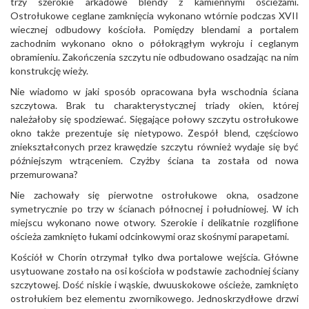
trzy szerokie arkadowe blendy z kamiennymi ościeżami.
Ostrołukowe ceglane zamknięcia wykonano wtórnie podczas XVII
wiecznej odbudowy kościoła. Pomiędzy blendami a portalem
zachodnim wykonano okno o półokrągłym wykroju i ceglanym
obramieniu. Zakończenia szczytu nie odbudowano osadzając na nim
konstrukcję wieży.
Nie wiadomo w jaki sposób opracowana była wschodnia ściana
szczytowa. Brak tu charakterystycznej triady okien, której
należałoby się spodziewać. Sięgające połowy szczytu ostrołukowe
okno także prezentuje się nietypowo. Zespół blend, częściowo
zniekształconych przez krawędzie szczytu również wydaje się być
późniejszym wtrąceniem. Czyżby ściana ta została od nowa
przemurowana?
Nie zachowały się pierwotne ostrołukowe okna, osadzone
symetrycznie po trzy w ścianach północnej i południowej. W ich
miejscu wykonano nowe otwory. Szerokie i delikatnie rozglifione
ościeża zamknięto łukami odcinkowymi oraz skośnymi parapetami.
Kościół w Chorin otrzymał tylko dwa portalowe wejścia. Główne
usytuowane zostało na osi kościoła w podstawie zachodniej ściany
szczytowej. Dość niskie i wąskie, dwuuskokowe ościeże, zamknięto
ostrołukiem bez elementu zwornikowego. Jednoskrzydłowe drzwi