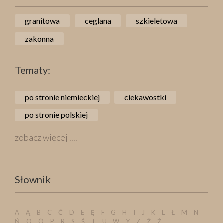
granitowa
ceglana
szkieletowa
zakonna
Tematy:
po stronie niemieckiej
ciekawostki
po stronie polskiej
zobacz więcej ....
Słownik
A
Ą
B
C
Ć
D
E
Ę
F
G
H
I
J
K
L
Ł
M
N
Ń
O
Ó
P
R
S
Ś
T
U
W
Y
Z
Ź
Ż