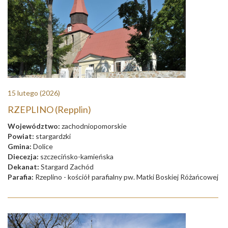
15 lutego
(2026)
RZEPLINO (Repplin)
Województwo:
zachodniopomorskie
Powiat:
stargardzki
Gmina:
Dolice
Diecezja:
szczecińsko-kamieńska
Dekanat:
Stargard Zachód
Parafia:
Rzeplino - kościół parafialny pw. Matki Boskiej Różańcowej