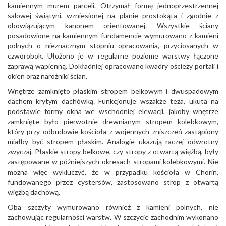
kamiennym murem parceli. Otrzymał formę jednoprzestrzennej
salowej świątyni, wzniesionej na planie prostokąta i zgodnie z
obowiązującym kanonem orientowanej. Wszystkie ściany
posadowione na kamiennym fundamencie wymurowano z kamieni
polnych o nieznacznym stopniu opracowania, przyciosanych w
czworobok. Ułożono je w regularne poziome warstwy łączone
zaprawą wapienną. Dokładniej opracowano kwadry ościeży portali i
okien oraz narożniki ścian.
Wnętrze zamknięto płaskim stropem belkowym i dwuspadowym
dachem krytym dachówką. Funkcjonuje wszakże teza, ukuta na
podstawie formy okna we wschodniej elewacji, jakoby wnętrze
zamknięte było pierwotnie drewnianym stropem kolebkowym,
który przy odbudowie kościoła z wojennych zniszczeń zastąpiony
miałby być stropem płaskim. Analogie ukazują raczej odwrotny
zwyczaj. Płaskie stropy belkowe, czy stropy z otwartą więźbą, były
zastępowane w późniejszych okresach stropami kolebkowymi. Nie
można więc wykluczyć, że w przypadku kościoła w Chorin,
fundowanego przez cystersów, zastosowano strop z otwartą
więźbą dachową.
Oba szczyty wymurowano również z kamieni polnych, nie
zachowując regularności warstw. W szczycie zachodnim wykonano