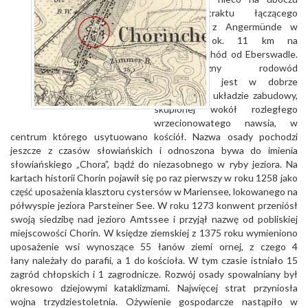
starego traktu łączącego
Eberswalde z Angermünde w
odległości ok. 11 km na
północny-wchód od Eberswadle.
Średniowieczny rodowód
dostrzegalny jest w dobrze
zachowanym układzie zabudowy,
skupionej wokół rozległego
wrzecionowatego nawsia, w
centrum którego usytuowano kościół. Nazwa osady pochodzi
jeszcze z czasów słowiańskich i odnoszona bywa do imienia
słowiańskiego „Chora”, bądź do niezasobnego w ryby jeziora. Na
kartach historii Chorin pojawił się po raz pierwszy w roku 1258 jako
część uposażenia klasztoru cystersów w Mariensee, lokowanego na
półwyspie jeziora Parsteiner See. W roku 1273 konwent przeniósł
swoją siedzibę nad jezioro Amtssee i przyjął nazwę od pobliskiej
miejscowości Chorin. W księdze ziemskiej z 1375 roku wymieniono
uposażenie wsi wynoszące 55 łanów ziemi ornej, z czego 4
łany należały do parafii, a 1 do kościoła. W tym czasie istniało 15
zagród chłopskich i 1 zagrodnicze. Rozwój osady spowalniany był
okresowo dziejowymi kataklizmami. Najwięcej strat przyniosła
wojna trzydziestoletnia. Ożywienie gospodarcze nastąpiło w