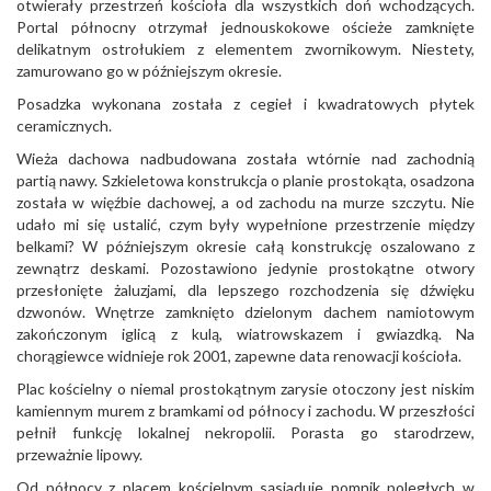
otwierały przestrzeń kościoła dla wszystkich doń wchodzących.
Portal północny otrzymał jednouskokowe ościeże zamknięte
delikatnym ostrołukiem z elementem zwornikowym. Niestety,
zamurowano go w późniejszym okresie.
Posadzka wykonana została z cegieł i kwadratowych płytek
ceramicznych.
Wieża dachowa nadbudowana została wtórnie nad zachodnią
partią nawy. Szkieletowa konstrukcja o planie prostokąta, osadzona
została w więźbie dachowej, a od zachodu na murze szczytu. Nie
udało mi się ustalić, czym były wypełnione przestrzenie między
belkami? W późniejszym okresie całą konstrukcję oszalowano z
zewnątrz deskami. Pozostawiono jedynie prostokątne otwory
przesłonięte żaluzjami, dla lepszego rozchodzenia się dźwięku
dzwonów. Wnętrze zamknięto dzielonym dachem namiotowym
zakończonym iglicą z kulą, wiatrowskazem i gwiazdką. Na
chorągiewce widnieje rok 2001, zapewne data renowacji kościoła.
Plac kościelny o niemal prostokątnym zarysie otoczony jest niskim
kamiennym murem z bramkami od północy i zachodu. W przeszłości
pełnił funkcję lokalnej nekropolii. Porasta go starodrzew,
przeważnie lipowy.
Od północy z placem kościelnym sąsiaduje pomnik poległych w