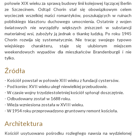
połowie XIX wieku za sprawą budowy linii kolejowej łączącej Berlin
ze Szczecinem. Odtąd Chorin stał się obowiązkowym celem
wycieczek wszelkiej maści romantyków, poszukających w ruinach
pobliskiego klasztoru duchowego umocnienia. Ostatnie z wojen
światowych nie wyrządziły większych zniszczeń w substancji
materialnej wsi, zubożyły ją jednak o tkankę ludzką. Po roku 1945
Chorin rozwija się systematycznie. Nie tracąc swojego typowo
wiejskiego charakteru, staje się ulubionym miejscem
weekendowych wypadów dla mieszkańców Brandenburgii i nie
tylko.
Źródła
- Kościół powstał w połowie XIII wieku z fundacji cystersów.
- Pod koniec XVII wieku uległ niewielkiej przebudowie.
- W czasie wojny trzydziestoletniej kościół spłonął doszczętnie.
- Odbudowany został w 1688 roku.
- Wieża wzniesiona została w XVIII wieku.
- W 1954 roku przeprowadzono gruntowny remont kościoła.
Architektura
Kościół usytuowano pośrodku rozległego nawsia na wydzielonej