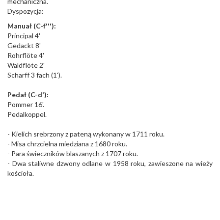
mechaniczna.
Dyspozycja:
Manuał (C-f'''):
Principal 4'
Gedackt 8'
Rohrflöte 4'
Waldflöte 2'
Scharff 3 fach (1').
Pedał (C-d'):
Pommer 16'.
Pedalkoppel.
- Kielich srebrzony z pateną wykonany w 1711 roku.
- Misa chrzcielna miedziana z 1680 roku.
- Para świeczników blaszanych z 1707 roku.
- Dwa staliwne dzwony odlane w 1958 roku, zawieszone na wieży
kościoła.