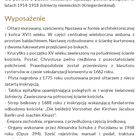
latach 1914-1918 żołnierzy niemieckich (Kriegerdenkmal).
Wyposażenie
- Ołtarz murowany, sześcienny. Nastawa w formie architektonicznej
z końca XVII wieku. W części centralnej wieloboczna ambona z
prostym baldachimem. Nastawę rozbudowano o ściankę kurtynową
z dwoma łukowatymi przejściami po bokach.
- Krucyfiks z początku XV wieku zawieszony na południowej ścianie
kościoła. Postać Chrystusa pełno rzeźbiona z pozostałościami
polichromii. Prawdopodobnie został przeniesiony z klasztoru
cystersów w czasie sekularyzacji konwentu w 1662 roku.
- Płyta nagrobna z 1775 roku usytuowana przed ołtarzem z nieco
zatartą inskrypcją.
- Tablica epitafijna upamiętniająca poległych w I wojnie światowej
żołnierzy. Zawieszona na północnej ścianie kościoła.
- Strop belkowy z 1688 roku z inskrypcją wskazującą fundatorów
odbudowy kościoła: „Die beide(n) Vorsteher der Kirchen Jacobus
Berlin und Joachim Kinast“.
- Empora zachodnia, organowa, z przedłużoną częścią środkową.
- Organy wykonane przez Alexandra Schuke z Poczdamu w 1968
roku (Opus 394). Sześć rejestrów, manuał i pedał, traktura