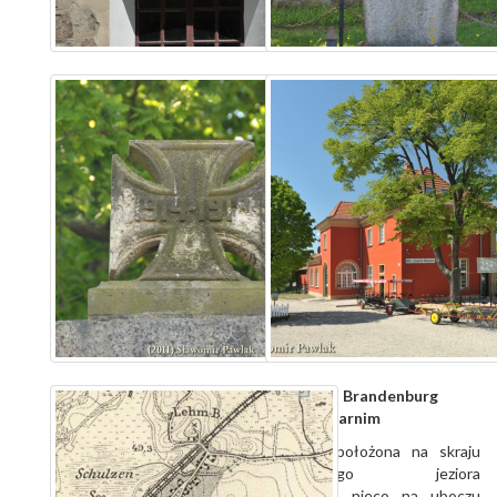
Bundesland:
Brandenburg
Landkreis:
Barnim
Duża wieś położona na skraju
wysychającego jeziora
Schulzensee, nieco na uboczu