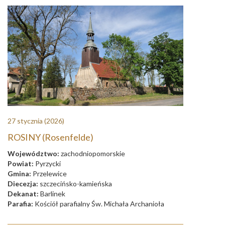
27 stycznia
(2026)
ROSINY (Rosenfelde)
Województwo:
zachodniopomorskie
Powiat:
Pyrzycki
Gmina:
Przelewice
Diecezja:
szczecińsko-kamieńska
Dekanat:
Barlinek
Parafia:
Kościół parafialny Św. Michała Archanioła