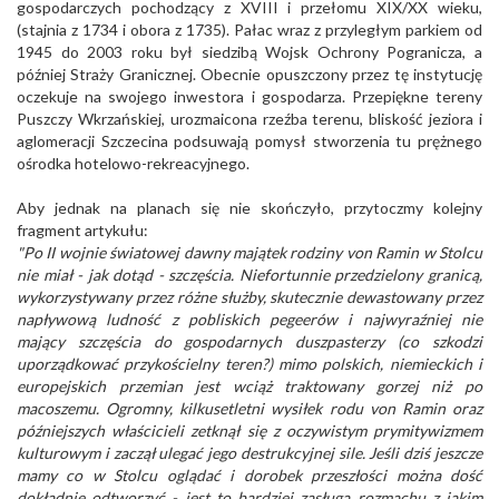
gospodarczych pochodzący z XVIII i przełomu XIX/XX wieku,
(stajnia z 1734 i obora z 1735). Pałac wraz z przyległym parkiem od
1945 do 2003 roku był siedzibą Wojsk Ochrony Pogranicza, a
później Straży Granicznej. Obecnie opuszczony przez tę instytucję
oczekuje na swojego inwestora i gospodarza. Przepiękne tereny
Puszczy Wkrzańskiej, urozmaicona rzeźba terenu, bliskość jeziora i
aglomeracji Szczecina podsuwają pomysł stworzenia tu prężnego
ośrodka hotelowo-rekreacyjnego.
Aby jednak na planach się nie skończyło, przytoczmy kolejny
fragment artykułu:
"Po II wojnie światowej dawny majątek rodziny von Ramin w Stolcu
nie miał - jak dotąd - szczęścia. Niefortunnie przedzielony granicą,
wykorzystywany przez różne służby, skutecznie dewastowany przez
napływową ludność z pobliskich pegeerów i najwyraźniej nie
mający szczęścia do gospodarnych duszpasterzy (co szkodzi
uporządkować przykościelny teren?) mimo polskich, niemieckich i
europejskich przemian jest wciąż traktowany gorzej niż po
macoszemu. Ogromny, kilkusetletni wysiłek rodu von Ramin oraz
późniejszych właścicieli zetknął się z oczywistym prymitywizmem
kulturowym i zaczął ulegać jego destrukcyjnej sile. Jeśli dziś jeszcze
mamy co w Stolcu oglądać i dorobek przeszłości można dość
dokładnie odtworzyć - jest to bardziej zasługa rozmachu z jakim