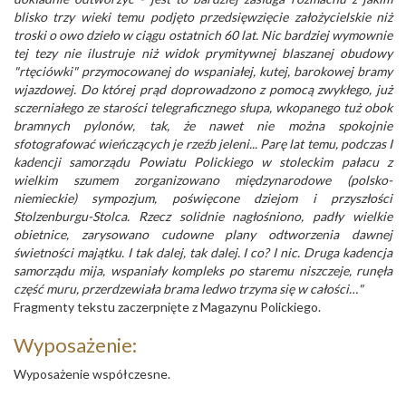
blisko trzy wieki temu podjęto przedsięwzięcie założycielskie niż
troski o owo dzieło w ciągu ostatnich 60 lat. Nic bardziej wymownie
tej tezy nie ilustruje niż widok prymitywnej blaszanej obudowy
"rtęciówki" przymocowanej do wspaniałej, kutej, barokowej bramy
wjazdowej. Do której prąd doprowadzono z pomocą zwykłego, już
sczerniałego ze starości telegraficznego słupa, wkopanego tuż obok
bramnych pylonów, tak, że nawet nie można spokojnie
sfotografować wieńczących je rzeźb jeleni... Parę lat temu, podczas I
kadencji samorządu Powiatu Polickiego w stoleckim pałacu z
wielkim szumem zorganizowano międzynarodowe (polsko-
niemieckie) sympozjum, poświęcone dziejom i przyszłości
Stolzenburgu-Stolca. Rzecz solidnie nagłośniono, padły wielkie
obietnice, zarysowano cudowne plany odtworzenia dawnej
świetności majątku. I tak dalej, tak dalej. I co? I nic. Druga kadencja
samorządu mija, wspaniały kompleks po staremu niszczeje, runęła
część muru, przerdzewiała brama ledwo trzyma się w całości…"
Fragmenty tekstu zaczerpnięte z Magazynu Polickiego.
Wyposażenie:
Wyposażenie współczesne.