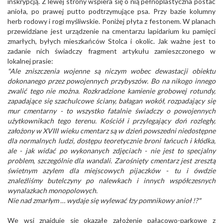
inskrypcją. Z lewej strony wspiera się o nią pełnoplastyczna postać
anioła, po prawej putto podtrzymujące psa. Przy bazie kolumny
herb rodowy i rogi myśliwskie. Poniżej płyta z festonem. W planach
przewidziane jest urządzenie na cmentarzu lapidarium ku pamięci
zmarłych, byłych mieszkańców Stolca i okolic. Jak ważne jest to
zadanie nich świadczy fragment artykułu zamieszczonego w
lokalnej prasie:
"Ale zniszczenia wojenne są niczym wobec dewastacji obiektu
dokonanego przez powojennych przybyszów. Bo na nikogo innego
zwalić tego nie można. Rozkradzione kamienie grobowej rotundy,
zapadające się szachulcowe ściany, bałagan wokół, rozpadający się
mur cmentarny - to wszystko fatalnie świadczy o powojennych
użytkownikach tego terenu. Kościół i przylegający doń rozległy,
założony w XVIII wieku cmentarz są w dzień powszedni niedostępne
dla normalnych ludzi, dostępu teoretycznie broni łańcuch i kłódka,
ale - jak widać po wykonanych zdjęciach - nie jest to specjalny
problem, szczególnie dla wandali. Zarośnięty cmentarz jest zresztą
świetnym azylem dla miejscowych pijaczków - tu i ówdzie
znaleźliśmy butelczyny po nalewkach i innych współczesnych
wynalazkach monopolowych.
Nie nad zmarłym … wydaje się wylewać łzy pomnikowy anioł !?"
We wsi znajduje się okazałe założenie pałacowo-parkowe z