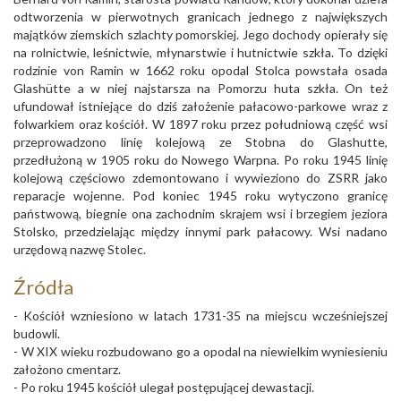
odtworzenia w pierwotnych granicach jednego z największych
majątków ziemskich szlachty pomorskiej. Jego dochody opierały się
na rolnictwie, leśnictwie, młynarstwie i hutnictwie szkła. To dzięki
rodzinie von Ramin w 1662 roku opodal Stolca powstała osada
Glashütte a w niej najstarsza na Pomorzu huta szkła. On też
ufundował istniejące do dziś założenie pałacowo-parkowe wraz z
folwarkiem oraz kościół. W 1897 roku przez południową część wsi
przeprowadzono linię kolejową ze Stobna do Glashutte,
przedłużoną w 1905 roku do Nowego Warpna. Po roku 1945 linię
kolejową częściowo zdemontowano i wywieziono do ZSRR jako
reparacje wojenne. Pod koniec 1945 roku wytyczono granicę
państwową, biegnie ona zachodnim skrajem wsi i brzegiem jeziora
Stolsko, przedzielając między innymi park pałacowy. Wsi nadano
urzędową nazwę Stolec.
Źródła
- Kościół wzniesiono w latach 1731-35 na miejscu wcześniejszej
budowli.
- W XIX wieku rozbudowano go a opodal na niewielkim wyniesieniu
założono cmentarz.
- Po roku 1945 kościół ulegał postępującej dewastacji.