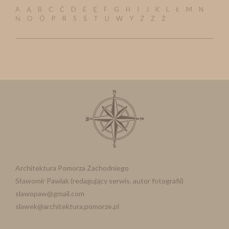
A
Ą
B
C
Ć
D
E
Ę
F
G
H
I
J
K
L
Ł
M
N
Ń
O
Ó
P
R
S
Ś
T
U
W
Y
Z
Ź
Ż
Architektura Pomorza Zachodniego
Sławomir Pawlak (redagujący serwis. autor fotografii)
slawopaw@gmail.com
slawek@architektura.pomorze.pl