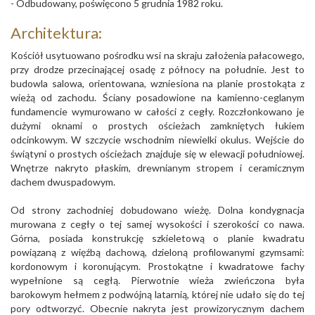
- Odbudowany, poświęcono 5 grudnia 1982 roku.
Architektura:
Kościół usytuowano pośrodku wsi na skraju założenia pałacowego,
przy drodze przecinającej osadę z północy na południe. Jest to
budowla salowa, orientowana, wzniesiona na planie prostokąta z
wieżą od zachodu. Ściany posadowione na kamienno-ceglanym
fundamencie wymurowano w całości z cegły. Rozczłonkowano je
dużymi oknami o prostych ościeżach zamkniętych łukiem
odcinkowym. W szczycie wschodnim niewielki okulus. Wejście do
świątyni o prostych ościeżach znajduje się w elewacji południowej.
Wnętrze nakryto płaskim, drewnianym stropem i ceramicznym
dachem dwuspadowym.
Od strony zachodniej dobudowano wieżę. Dolna kondygnacja
murowana z cegły o tej samej wysokości i szerokości co nawa.
Górna, posiada konstrukcję szkieletową o planie kwadratu
powiązaną z więźbą dachową, dzieloną profilowanymi gzymsami:
kordonowym i koronującym. Prostokątne i kwadratowe fachy
wypełnione są cegłą. Pierwotnie wieża zwieńczona była
barokowym hełmem z podwójną latarnią, której nie udało się do tej
pory odtworzyć. Obecnie nakryta jest prowizorycznym dachem