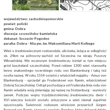
województwo:
zachodniopomorskie
powiat:
policki
gmina:
Dobra
diecezja:
szczecińsko-kamieńska
dekanat:
Szczecin-Pogodno
parafia:
Dobra - filia pw. św. Maksymiliana Marii Kolbego
Wieś o średniowiecznym rodowodzie, ulicówka, leżąca w odległości
ok. 24km na północny-zachód od Szczecina na skraju Puszczy
Wkrzańskiej. We wczesnym średniowieczu istniał w tym miejscu
gród kasztelanii szczecińskiej. Przed rokiem 1300 wieś stanowiła
lenno znakomitego rycerskiego rodu von Blankenburg i taką też
nosiła nazwę. W roku 1554 ostatni z właścicieli majątku - Amus von
Blankenburg - sprzedał go Fryderykowi von Ramin, właścicielowi
Dobrej Szczecińskiej. Odtąd pochodząca od Fryderyka linia rodu von
Ramin władała wsią zmieniając jej nazwę na Stolzenburg - wyniosły
zamek. Podczas wojny trzydziestoletniej średniowieczny dwór i
XVI-wieczny kościół zostały zniszczone a wieś niemal zupełnie
opustoszała. Świetność rodowym włościom przywrócił Jürgen
Bernard von Ramin, starosta powiatu Randow, który dokonał dzieła