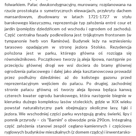
folwarkiem. Pałac dwukondygnacyjny, murowany, rozplanowana na
rzucie prostokąta o symetrycznych elewacjach, przykryty dachem
mansardowym, zbudowany w latach 1721-1727 w stylu
barokowego klasycyzmu, reprezentuje typ założenia entré cour et
jardin (pomiędzy dziedzińcem od wschodu i ogrodem od zachodu).
Część centralna fasady podkreślona jest trójkątnym frontonem (w
tympanonie herb von Raminów). Budynek leży na wzniesieniu
tarasowo opadającym w stronę jeziora Stolsko. Rezydencja
położona jest w parku, którego główna oś rozciąga się
równoleżnikowo. Początkowo tworzy ją aleja lipowa, następnie po
przecięciu głównej drogi we wsi dociera do bramy głównej
ogrodzenia pałacowego i dalej jako aleja kasztanowcowa prowadzi
przez podłużny dziedziniec aż do kolistego gazonu przed
reprezentacyjnym wejściem do pałacu. Po drugiej, zachodniej
stronie pałacu główną oś tworzy aleja lipowa będąca kanwą
czterech kwater ogrodu barokowego, która następnie biegnie w
kierunku dużego kompleksu lasów stoleckich, gdzie w XIX wieku
powstał naturalistyczny park obejmujący okoliczne lasy, łąki i
jeziora. We wschodniej części parku występują graby, świerki, lipy i
pomnik przyrody – cis "Barnim" o obwodzie pnia 290cm. Integralną
część założenia stanowi zespół ceglano-kamiennych i częściowo
ryglowych budynków mieszkalnych (z domem rządcy) i inwentarsko-