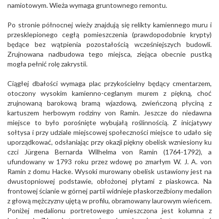
namiotowym. Wieża wymaga gruntownego remontu.
Po stronie północnej wieży znajdują się relikty kamiennego muru i
przesklepionego cegłą pomieszczenia (prawdopodobnie krypty)
będące bez wątpienia pozostałością wcześniejszych budowli.
Zrujnowana nadbudowa tego miejsca, ziejąca obecnie pustką
mogła pełnić rolę zakrystii.
Ciągłej dbałości wymaga plac przykościelny będący cmentarzem,
otoczony wysokim kamienno-ceglanym murem z piękną, choć
zrujnowaną barokową bramą wjazdową, zwieńczoną płyciną z
kartuszem herbowym rodziny von Ramin. Jeszcze do niedawna
miejsce to było porośnięte wybujałą roślinnością. Z inicjatywy
sołtysa i przy udziale miejscowej społeczności miejsce to udało się
uporządkować, odsłaniając przy okazji piękny obelisk wzniesiony ku
czci Jürgena Bernarda Wilhelma von Ramin (1764-1792), a
ufundowany w 1793 roku przez wdowę po zmarłym W. J. A. von
Ramin z domu Hacke. Wysoki murowany obelisk ustawiony jest na
dwustopniowej podstawie, obłożonej płytami z piaskowca. Na
frontowej ścianie w górnej partii widnieje płaskorzeźbiony medalion
z głową mężczyzny ujętą w profilu, obramowany laurowym wieńcem.
Poniżej medalionu portretowego umieszczona jest kolumna z