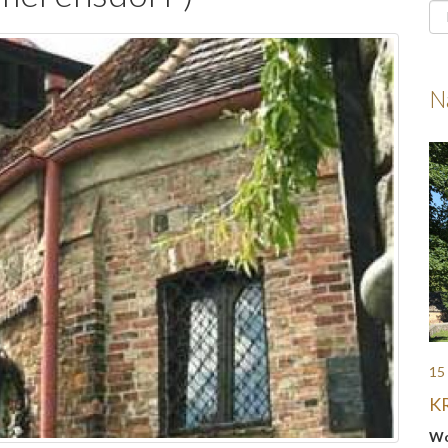
N
15
K
Wo