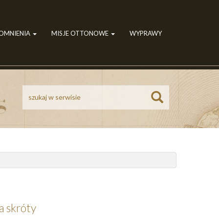
POMNIENIA
MISJE OTTONOWE
WYPRAWY
Szukaj
a skróty