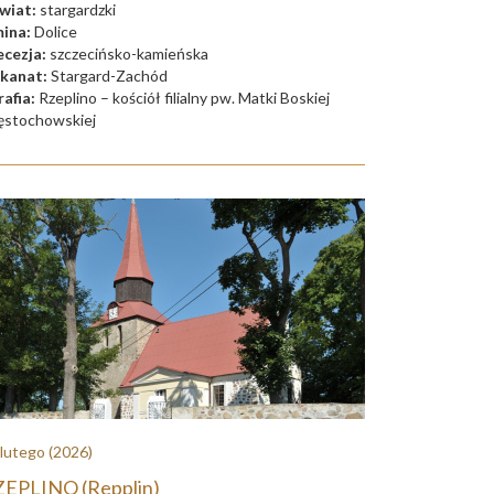
wiat:
stargardzki
ina:
Dolice
ecezja:
szczecińsko-kamieńska
kanat:
Stargard-Zachód
rafia:
Rzeplino – kościół filialny pw. Matki Boskiej
ęstochowskiej
 lutego
(2026)
EPLINO (Repplin)