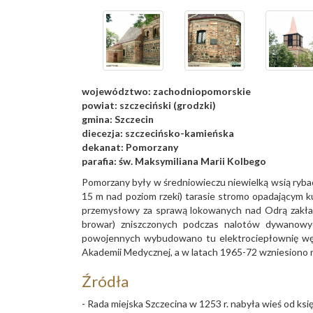
województwo:
zachodniopomorskie
powiat:
szczeciński (grodzki)
gmina:
Szczecin
diecezja:
szczecińsko-kamieńska
dekanat:
Pomorzany
parafia:
św. Maksymiliana Marii Kolbego
Pomorzany były w średniowieczu niewielką wsią rybac
15 m nad poziom rzeki) tarasie stromo opadającym ku
przemysłowy za sprawą lokowanych nad Odrą zakła
browar) zniszczonych podczas nalotów dywanow
powojennych wybudowano tu elektrociepłownię w
Akademii Medycznej, a w latach 1965-72 wzniesiono
Źródła
- Rada miejska Szczecina w 1253 r. nabyła wieś od ksi