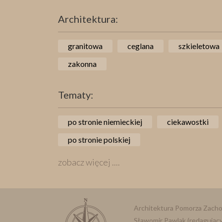
Architektura:
granitowa
ceglana
szkieletowa
zakonna
Tematy:
po stronie niemieckiej
ciekawostki
po stronie polskiej
zobacz więcej ....
Architektura Pomorza Zach
Sławomir Pawlak (redagujący 