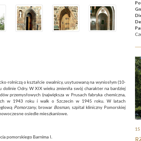
Po
Gm
Di
De
Pa
Cz
ko-rolniczą o kształcie owalnicy, usytuowaną na wyniosłym (10-
 dolinie Odry. W XIX wieku zmieniła swój charakter na bardziej
dów przemysłowych (największa w Prusach fabryka chemiczna,
ych w 1943 roku i walk o Szczecin w 1945 roku. W latach
ęglową
Pomorzany
, browar
Bosman
, szpital kliniczny Pomorskiej
 nowoczesne osiedle mieszkaniowe.
15
ęcia pomorskiego Barnima I.
RZ