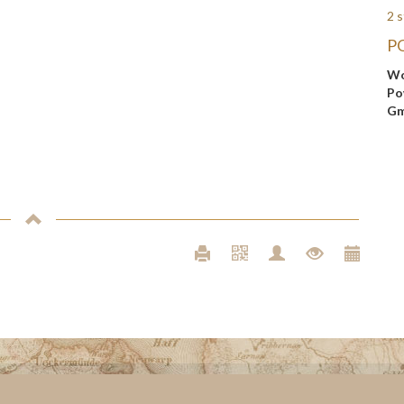
2 s
P
Wo
Po
Gm