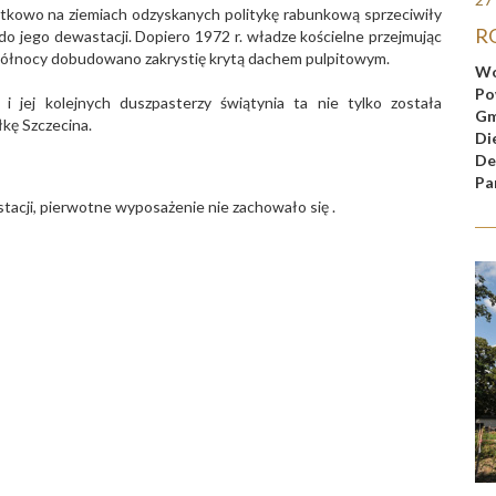
owo na ziemiach odzyskanych politykę rabunkową sprzeciwiły
RO
 do jego dewastacji. Dopiero 1972 r. władze kościelne przejmując
 północy dobudowano zakrystię krytą dachem pulpitowym.
Wo
Po
 i jej kolejnych duszpasterzy świątynia ta nie tylko została
Gm
łkę Szczecina.
Di
De
Pa
stacji, pierwotne wyposażenie nie zachowało się .