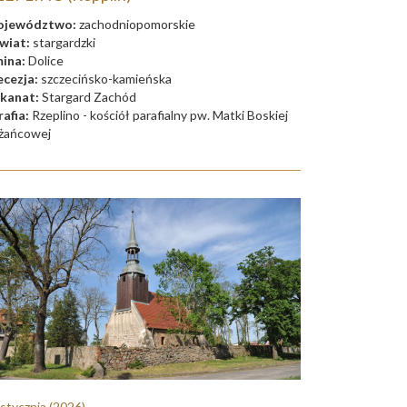
jewództwo:
zachodniopomorskie
wiat:
stargardzki
ina:
Dolice
ecezja:
szczecińsko-kamieńska
kanat:
Stargard Zachód
rafia:
Rzeplino - kościół parafialny pw. Matki Boskiej
żańcowej
 stycznia
(2026)