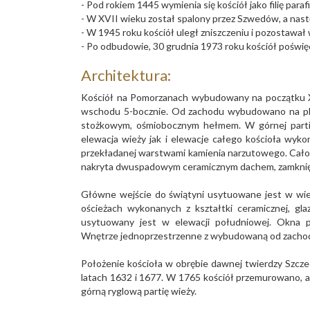
- Pod rokiem 1445 wymienia się kościół jako filię paraf
- W XVII wieku został spalony przez Szwedów, a nast
- W 1945 roku kościół uległ zniszczeniu i pozostawał
- Po odbudowie, 30 grudnia 1973 roku kościół poświę
Architektura:
Kościół na Pomorzanach wybudowany na początku XV
wschodu 5-bocznie. Od zachodu wybudowano na pla
stożkowym, ośmiobocznym hełmem. W górnej partii
elewacja wieży jak i elewacje całego kościoła wyk
przekładanej warstwami kamienia narzutowego. Cało
nakryta dwuspadowym ceramicznym dachem, zamknię
Główne wejście do świątyni usytuowane jest w wież
ościeżach wykonanych z kształtki ceramicznej, gl
usytuowany jest w elewacji południowej. Okna p
Wnętrze jednoprzestrzenne z wybudowaną od zacho
Położenie kościoła w obrębie dawnej twierdzy Szcz
latach 1632 i 1677. W 1765 kościół przemurowano, 
górną ryglową partię wieży.