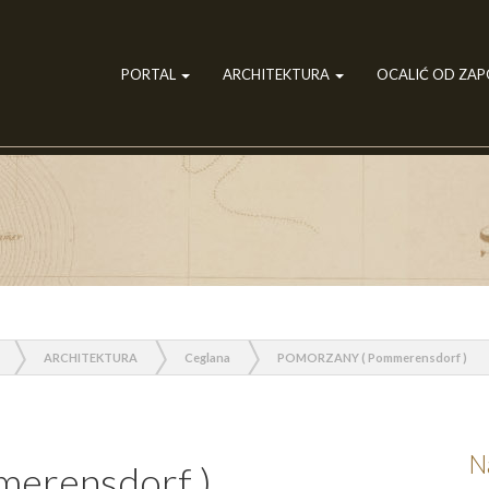
PORTAL
ARCHITEKTURA
OCALIĆ OD ZA
ARCHITEKTURA
Ceglana
POMORZANY ( Pommerensdorf )
N
rensdorf )