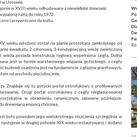
ii w Ustowie.
Wo
ępnie w XVIII wieku odbudowany z niewielkimi zmianami.
Po
 wypaloną ruiną do roku 1972.
Gm
cono i przywrócono do kultu.
Di
De
Pa
 wieku założony został na planie prostokąta zamkniętego od
Ró
nie kwadratu 2-członową, 3-kondygnacyjną wieżę zwieńczoną
 wieża posiada konstrukcję ryglową wypełniona cegłą. Dolna
onana jest w formie warstwowego wiązania gotyckiego, z cegły
ść budowli osadzona jest na fundamencie z głazów granitowych,
tym od wschodu pięciobocznie.
y. Znajduje się tu gotycki portal ostrołukowy o profilowanych
azurowanej. Drugi portal ostrołukowy z cegły nieglazurowanej
rostokątne w obramieniu ceramicznym, zapewne późniejsze.
du drewnianą emporą chórową.
ecin było powodem jego wielokrotnego niszczenia szczególnie w
a następnie w drugiej połowie XIX wieku restaurowano i dodano
27