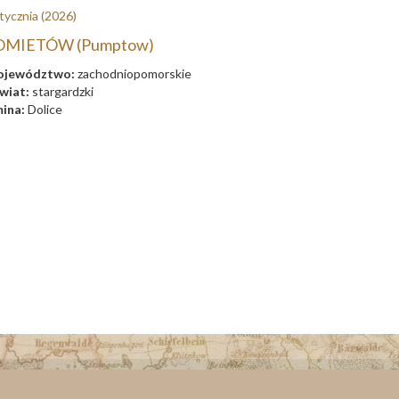
tycznia
(2026)
OMIETÓW (Pumptow)
jewództwo:
zachodniopomorskie
wiat:
stargardzki
ina:
Dolice