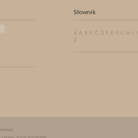
Słownik
A
Ą
B
C
Ć
D
E
Ę
F
G
H
I
Ż
odniego
serwis. autor fotografii)