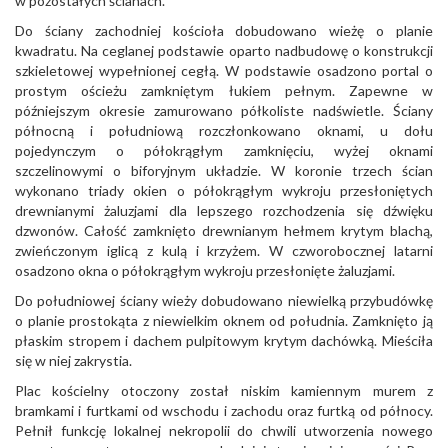
w pozostałych ścianach.
Do ściany zachodniej kościoła dobudowano wieżę o planie
kwadratu. Na ceglanej podstawie oparto nadbudowę o konstrukcji
szkieletowej wypełnionej cegłą. W podstawie osadzono portal o
prostym ościeżu zamkniętym łukiem pełnym. Zapewne w
późniejszym okresie zamurowano półkoliste nadświetle. Ściany
północną i południową rozczłonkowano oknami, u dołu
pojedynczym o półokrągłym zamknięciu, wyżej oknami
szczelinowymi o biforyjnym układzie. W koronie trzech ścian
wykonano triady okien o półokrągłym wykroju przesłoniętych
drewnianymi żaluzjami dla lepszego rozchodzenia się dźwięku
dzwonów. Całość zamknięto drewnianym hełmem krytym blachą,
zwieńczonym iglicą z kulą i krzyżem. W czworobocznej latarni
osadzono okna o półokrągłym wykroju przesłonięte żaluzjami.
Do południowej ściany wieży dobudowano niewielką przybudówkę
o planie prostokąta z niewielkim oknem od południa. Zamknięto ją
płaskim stropem i dachem pulpitowym krytym dachówką. Mieściła
się w niej zakrystia.
Plac kościelny otoczony został niskim kamiennym murem z
bramkami i furtkami od wschodu i zachodu oraz furtką od północy.
Pełnił funkcję lokalnej nekropolii do chwili utworzenia nowego