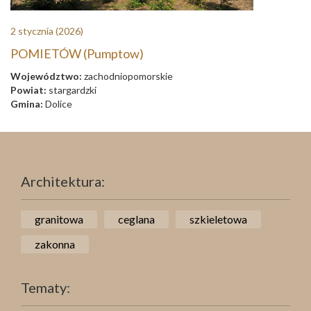
2 stycznia
(2026)
POMIETÓW (Pumptow)
Województwo:
zachodniopomorskie
Powiat:
stargardzki
Gmina:
Dolice
Architektura:
granitowa
ceglana
szkieletowa
zakonna
Tematy: