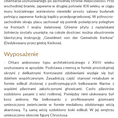
cmentarza usytuowanego po zachodniej stronie miejscowości. Przy
wschodniej bramie, zapewne w drugiej połowie XIX wieku, w ciągu
muru kościelnego wzniesiono niewielki prosty salowy budynek
pełniący zapewne funkcję kaplicy przedpogrzebowej. W północno-
zachodnim skraju placu zachował się pomnik poświęcony poległym
na frontach I wojny światowej. Główne płyty z nazwiskami
żołnierzy zostały usunięte, na cokole dostrzec można obustronnie
identyczną inskrypcję „Gewidmet von der Gemeinde Kerkow”
(Dedykowany przez gminę Kerkow).
Wyposażenie
- Ołtarz ambonowy typu architektonicznego z XVIII wieku
usytuowany w apsydzie. Podstawa z mensą w formie prostokątnej
skrzyni z delikatnymi frontowymi zdobieniami wydaje się być
dziełem współczesnym. Zasadniczą część stanowi retabulum w
formie edikuli złożonej z podtrzymujących belkowanie filarów z
wąskimi pilastrami zakończonymi głowicami. Czoło pilastrów
ozdobiono pasami z wici roślinnej. Pomiędzy nimi ulokowany był
kosz ambony. Na belkowaniu z profilowanymi gzymsami
umieszczono zwieńczenie w formie medalionu zdobionego wicią
akantową. Tą samą wicią ozdobiono boki edikuli. W jej wnętrzu
umieszczono obecnie figurę Chrystusa.