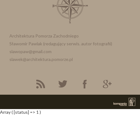
Architektura Pomorza Zachodniego
Sławomir Pawlak (redagujący serwis. autor fotografii)
slawopaw@gmail.com
slawek@architektura.pomorze.pl
Array ( [status] => 1 )