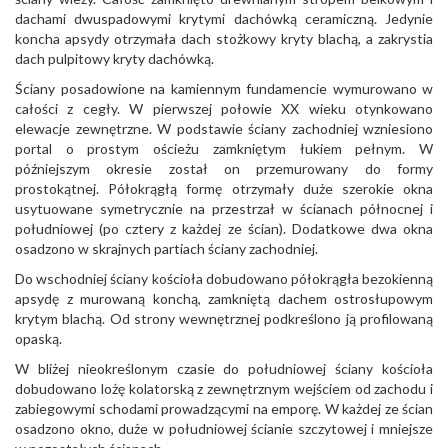
dachami dwuspadowymi krytymi dachówką ceramiczną. Jedynie
koncha apsydy otrzymała dach stożkowy kryty blachą, a zakrystia
dach pulpitowy kryty dachówką.
Ściany posadowione na kamiennym fundamencie wymurowano w
całości z cegły. W pierwszej połowie XX wieku otynkowano
elewacje zewnętrzne. W podstawie ściany zachodniej wzniesiono
portal o prostym ościeżu zamkniętym łukiem pełnym. W
późniejszym okresie został on przemurowany do formy
prostokątnej. Półokrągłą formę otrzymały duże szerokie okna
usytuowane symetrycznie na przestrzał w ścianach północnej i
południowej (po cztery z każdej ze ścian). Dodatkowe dwa okna
osadzono w skrajnych partiach ściany zachodniej.
Do wschodniej ściany kościoła dobudowano półokrągła bezokienną
apsydę z murowaną konchą, zamkniętą dachem ostrosłupowym
krytym blachą. Od strony wewnętrznej podkreślono ją profilowaną
opaską.
W bliżej nieokreślonym czasie do południowej ściany kościoła
dobudowano lożę kolatorską z zewnętrznym wejściem od zachodu i
zabiegowymi schodami prowadzącymi na emporę. W każdej ze ścian
osadzono okno, duże w południowej ścianie szczytowej i mniejsze