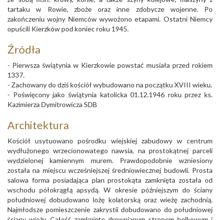
tartaku w Rowie, zboże oraz inne zdobycze wojenne. Po
zakończeniu wojny Niemców wywożono etapami. Ostatni Niemcy
opuścili Kierzków pod koniec roku 1945.
Źródła
- Pierwsza świątynia w Kierzkowie powstać musiała przed rokiem
1337.
- Zachowany do dziś kościół wybudowano na początku XVIII wieku.
- Poświęcony jako świątynia katolicka 01.12.1946 roku przez ks.
Kazimierza Dymitrowicza SDB
Architektura
Kościół usytuowano pośrodku wiejskiej zabudowy w centrum
wydłużonego wrzecionowatego nawsia, na prostokątnej parceli
wydzielonej kamiennym murem. Prawdopodobnie wzniesiony
została na miejscu wcześniejszej średniowiecznej budowli. Prosta
salowa forma posiadająca plan prostokąta zamknięta została od
wschodu półokrągłą apsydą. W okresie późniejszym do ściany
południowej dobudowano lożę kolatorską oraz wieżę zachodnią.
Najmłodsze pomieszczenie zakrystii dobudowano do południowej
ściany wieży. Całość zamknięto drewnianym stropem belkowym i