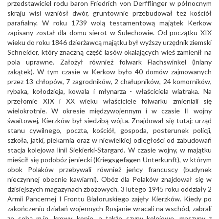
przedstawiciel rodu baron Friedrich von Derfflinger w północnym
skraju wisi wzniósł dwór, gruntownie przebudował też kościół
parafialny. W roku 1739 wolą testamentową majątek Kerkow
zapisany został dla domu sierot w Sulechowie. Od początku XIX
wieku do roku 1846 dzierżawcą majątku był wyższy urzędnik ziemski
Schneider, który znaczną część lasów okalających wieś zamienił na
pola uprawne. Założył również folwark Flachswinkel (lniany
zakątek). W tym czasie w Kerkow było 40 domów zajmowanych
przez 13 chłopów, 7 zagrodników, 2 chałupników, 24 komorników,
rybaka, kołodzieja, kowala i młynarza - właściciela wiatraka. Na
przełomie XIX i XX wieku właściciele folwarku zmieniali się
wielokrotnie. W okresie międzywojennym i w czasie II wojny
śwaitowej, Kierzków był siedzibą wójta. Znajdował się tutaj: urząd
stanu cywilnego, poczta, kościół, gospoda, posterunek policji,
szkoła, jatki, piekarnia oraz w niewielkiej odległości od zabudowań
stacja kolejowa linii Siekierki-Stargard. W czasie wojny, w majątku
mieścił się podobóz jeniecki (Kriegsgefagen Unterkunft), w którym
obok Polaków przebywali również jeńcy francuscy (budynek
nieczynnej obecnie kawiarni). Obóz dla Polaków znajdował się w
dzisiejszych magazynach zbożowych. 3 lutego 1945 roku oddziały 2
Armii Pancernej I Frontu Białoruskiego zajęły Kierzków. Kiedy po
zakończeniu działań wojennych Rosjanie wracali na wschód, zabrali
ze sobą m.in. krowy, konie, a także szyny kolejowe, maszyny z