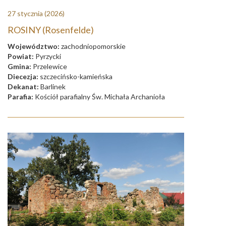
27 stycznia
(2026)
ROSINY (Rosenfelde)
Województwo:
zachodniopomorskie
Powiat:
Pyrzycki
Gmina:
Przelewice
Diecezja:
szczecińsko-kamieńska
Dekanat:
Barlinek
Parafia:
Kościół parafialny Św. Michała Archanioła