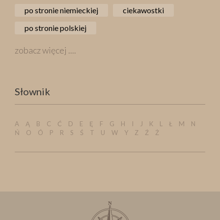
po stronie niemieckiej
ciekawostki
po stronie polskiej
zobacz więcej ....
Słownik
A
Ą
B
C
Ć
D
E
Ę
F
G
H
I
J
K
L
Ł
M
N
Ń
O
Ó
P
R
S
Ś
T
U
W
Y
Z
Ź
Ż