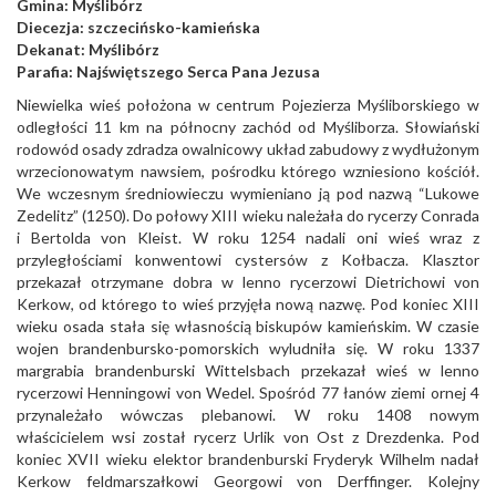
Gmina:
Myślibórz
Diecezja:
szczecińsko-kamieńska
Dekanat:
Myślibórz
Parafia:
Najświętszego Serca Pana Jezusa
Niewielka wieś położona w centrum Pojezierza Myśliborskiego w
odległości 11 km na północny zachód od Myśliborza. Słowiański
rodowód osady zdradza owalnicowy układ zabudowy z wydłużonym
wrzecionowatym nawsiem, pośrodku którego wzniesiono kościół.
We wczesnym średniowieczu wymieniano ją pod nazwą “Lukowe
Zedelitz” (1250). Do połowy XIII wieku należała do rycerzy Conrada
i Bertolda von Kleist. W roku 1254 nadali oni wieś wraz z
przyległościami konwentowi cystersów z Kołbacza. Klasztor
przekazał otrzymane dobra w lenno rycerzowi Dietrichowi von
Kerkow, od którego to wieś przyjęła nową nazwę. Pod koniec XIII
wieku osada stała się własnością biskupów kamieńskim. W czasie
wojen brandenbursko-pomorskich wyludniła się. W roku 1337
margrabia brandenburski Wittelsbach przekazał wieś w lenno
rycerzowi Henningowi von Wedel. Spośród 77 łanów ziemi ornej 4
przynależało wówczas plebanowi. W roku 1408 nowym
właścicielem wsi został rycerz Urlik von Ost z Drezdenka. Pod
koniec XVII wieku elektor brandenburski Fryderyk Wilhelm nadał
Kerkow feldmarszałkowi Georgowi von Derffinger. Kolejny