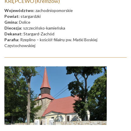
KRĘPCEWO (Kremzow)
Województwo:
zachodniopomorskie
Powiat:
stargardzki
Gmina:
Dolice
Diecezja:
szczecińsko-kamieńska
Dekanat:
Stargard-Zachód
Parafia:
Rzeplino – kościół filialny pw. Matki Boskiej
Częstochowskiej