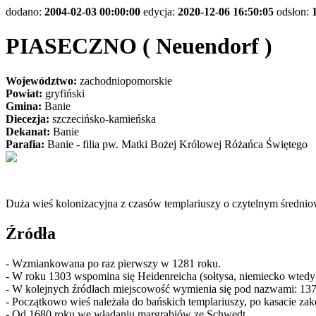
dodano:
2004-02-03 00:00:00
edycja:
2020-12-06 16:50:05
odsłon:
PIASECZNO ( Neuendorf )
Województwo:
zachodniopomorskie
Powiat:
gryfiński
Gmina:
Banie
Diecezja:
szczecińsko-kamieńska
Dekanat:
Banie
Parafia:
Banie - filia pw. Matki Bożej Królowej Różańca Świętego
Duża wieś kolonizacyjna z czasów templariuszy o czytelnym średnio
Źródła
- Wzmiankowana po raz pierwszy w 1281 roku.
- W roku 1303 wspomina się Heidenreicha (sołtysa, niemiecko wtedy
- W kolejnych źródłach miejscowość wymienia się pod nazwami: 13
- Początkowo wieś należała do bańskich templariuszy, po kasacie z
- Od 1680 roku we władaniu margrabiów ze Schwedt.