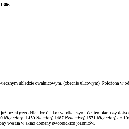
11306
wiecznym układzie owalnicowym, (obecnie ulicowym). Położona w odle
 już brzmiącego Niendorp) jako swiadka czynności templariuszy doty
70
Nigendorp
, 1459
Niendorf
, 1487
Neuendorf
, 1571
Nigendorf
, do 1
akony weszła w skład domeny swobnickich joannitów.