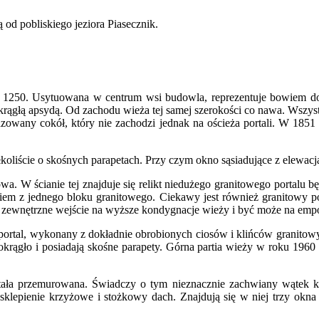
d pobliskiego jeziora Piasecznik.
em 1250. Usytuowana w centrum wsi budowla, reprezentuje bowiem do
krągłą apsydą. Od zachodu wieża tej samej szerokości co nawa. Wszys
 fazowany cokół, który nie zachodzi jednak na ościeża portali. W 18
oliście o skośnych parapetach. Przy czym okno sąsiadujące z elewacj
owa. W ścianie tej znajduje się relikt niedużego granitowego porta
wiem z jednego bloku granitowego. Ciekawy jest również granitowy p
, zewnętrzne wejście na wyższe kondygnacje wieży i być może na emp
 portal, wykonany z dokładnie obrobionych ciosów i klińców granitowy
okrągło i posiadają skośne parapety. Górna partia wieży w roku 196
stała przemurowana. Świadczy o tym nieznacznie zachwiany wątek k
 sklepienie krzyżowe i stożkowy dach. Znajdują się w niej trzy okna