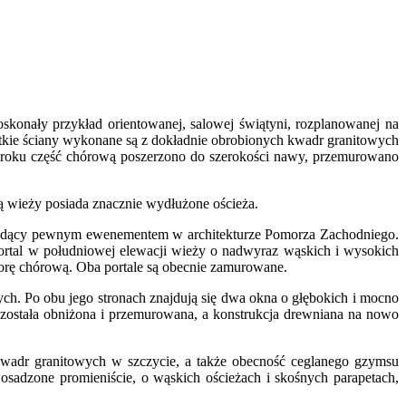
skonały przykład orientowanej, salowej świątyni, rozplanowanej na
tkie ściany wykonane są z dokładnie obrobionych kwadr granitowych
51 roku część chórową poszerzono do szerokości nawy, przemurowano
ą wieży posiada znacznie wydłużone ościeża.
lu będący pewnym ewenementem w architekturze Pomorza Zachodniego.
ortal w południowej elewacji wieży o nadwyraz wąskich i wysokich
orę chórową. Oba portale są obecnie zamurowane.
ch. Po obu jego stronach znajdują się dwa okna o głębokich i mocno
0 została obniżona i przemurowana, a konstrukcja drewniana na nowo
wadr granitowych w szczycie, a także obecność ceglanego gzymsu
 osadzone promieniście, o wąskich ościeżach i skośnych parapetach,