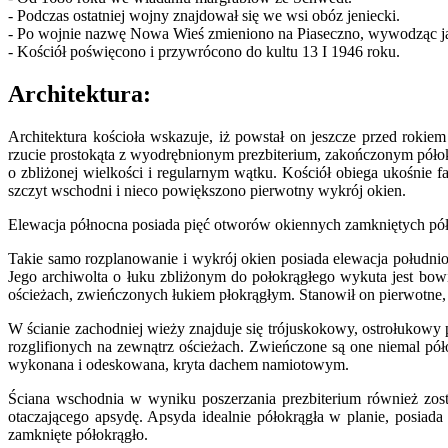
- Podczas ostatniej wojny znajdował się we wsi obóz jeniecki.
- Po wojnie nazwę Nowa Wieś zmieniono na Piaseczno, wywodząc ją o
- Kościół poświęcono i przywrócono do kultu 13 I 1946 roku.
Architektura:
Architektura kościoła wskazuje, iż powstał on jeszcze przed roki
rzucie prostokąta z wyodrębnionym prezbiterium, zakończonym póło
o zbliżonej wielkości i regularnym wątku. Kościół obiega ukośnie
szczyt wschodni i nieco powiększono pierwotny wykrój okien.
Elewacja północna posiada pięć otworów okiennych zamkniętych półk
Takie samo rozplanowanie i wykrój okien posiada elewacja południ
Jego archiwolta o łuku zbliżonym do połokrągłego wykuta jest bo
ościeżach, zwieńczonych łukiem płokrągłym. Stanowił on pierwotne
W ścianie zachodniej wieży znajduje się trójuskokowy, ostrołukowy
rozglifionych na zewnątrz ościeżach. Zwieńczone są one niemal pół
wykonana i odeskowana, kryta dachem namiotowym.
Ściana wschodnia w wyniku poszerzania prezbiterium również zo
otaczającego apsydę. Apsyda idealnie półokrągła w planie, posiada
zamknięte półokrągło.