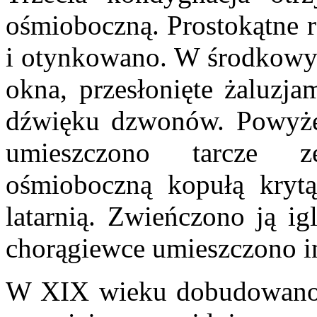
ośmioboczną. Prostokątne r
i otynkowano. W środkowyc
okna, przesłonięte żaluzja
dźwięku dzwonów. Powyżej
umieszczono tarcze z
ośmioboczną kopułą kryt
latarnią. Zwieńczono ją ig
chorągiewce umieszczono
W XIX wieku dobudowano k