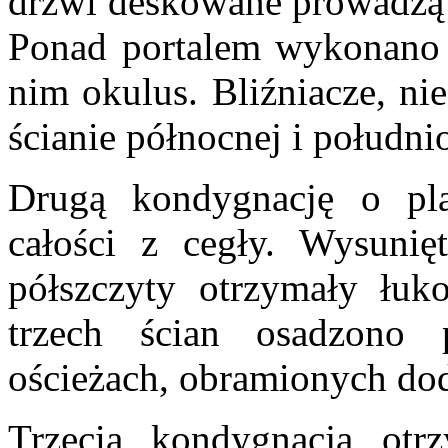
drzwi deskowane prowadzą d
Ponad portalem wykonano 
nim okulus. Bliźniacze, ni
ścianie północnej i połud
Drugą kondygnację o p
całości z cegły. Wysuni
półszczyty otrzymały łuk
trzech ścian osadzono 
ościeżach, obramionych do
Trzecia kondygnacja otrz