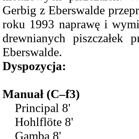
Gerbig z Eberswalde przep
roku 1993 naprawę i wymi
drewnianych piszczałek p
Eberswalde.
Dyspozycja:
Manuał (C–f3)
Principal 8'
Hohlflöte 8'
Gamba 8'