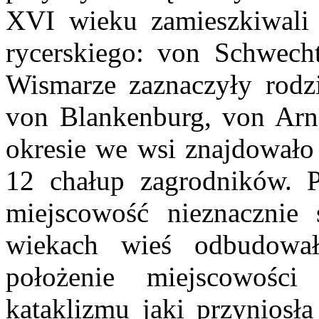
XVI wieku zamieszkiwali t
rycerskiego: von Schwech
Wismarze zaznaczyły rodz
von Blankenburg, von Arn
okresie we wsi znajdowało 
12 chałup zagrodników. Po
miejscowość nieznacznie 
wiekach wieś odbudowała
położenie miejscowośc
kataklizmu jaki przyniosł