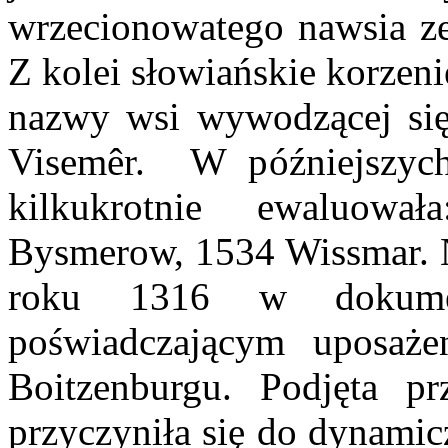
wrzecionowatego nawsia ze
Z kolei słowiańskie korzen
nazwy wsi wywodzącej się 
Visemêr. W późniejszych
kilkukrotnie ewaluow
Bysmerow, 1534 Wissmar. Na
roku 1316 w dokumen
poświadczającym uposaże
Boitzenburgu. Podjęta pr
przyczyniła się do dynami