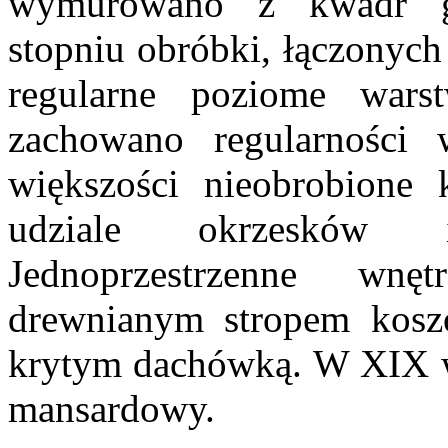
wymurowano z kwadr g
stopniu obróbki, łączonyc
regularne poziome war
zachowano regularności
większości nieobrobione
udziale okrzesków 
Jednoprzestrzenne wn
drewnianym stropem ko
krytym dachówką. W XIX w
mansardowy.