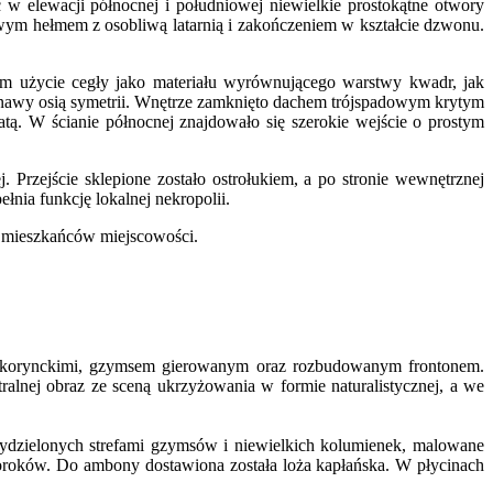
 w elewacji północnej i południowej niewielkie prostokątne otwory
wym hełmem z osobliwą latarnią i zakończeniem w kształcie dzwonu.
 użycie cegły jako materiału wyrównującego warstwy kwadr, jak
 nawy osią symetrii. Wnętrze zamknięto dachem trójspadowym krytym
tą. W ścianie północnej znajdowało się szerokie wejście o prostym
Przejście sklepione zostało ostrołukiem, a po stronie wewnętrznej
nia funkcję lokalnej nekropolii.
8 mieszkańców miejscowości.
i korynckimi, gzymsem gierowanym oraz rozbudowanym frontonem.
alnej obraz ze sceną ukrzyżowania w formie naturalistycznej, a we
dzielonych strefami gzymsów i niewielkich kolumienek, malowane
oroków. Do ambony dostawiona została loża kapłańska. W płycinach