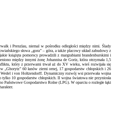
walk i Prenzlau, niemal w pośrodku odległości między nimi. Ślady
łowiańskiego słowa „gora” – góra, a także placowy układ zabudowy z
jakie książęta pomorscy prowadzili z margrabiami brandenburskimi i
iono między innymi żonę Johannisa de Goriz, która otrzymała 1,5
iktu, który z przerwami trwał aż do XV wieku, wieś rozwijała się
w „Ghorytz” 60 łanów ziemi ornej, 17 gospodarstw chłopskich i 26
on Wedel i von Holtzendorff. Dynamiczny rozwój wsi przerwała wojna
 tylko 10 gospodarstw chłopskich. II wojna światowa nie przyniosła
zono Państwowe Gospodarstwo Rolne (LPG). W oparciu o rozległe łąki
charakter.