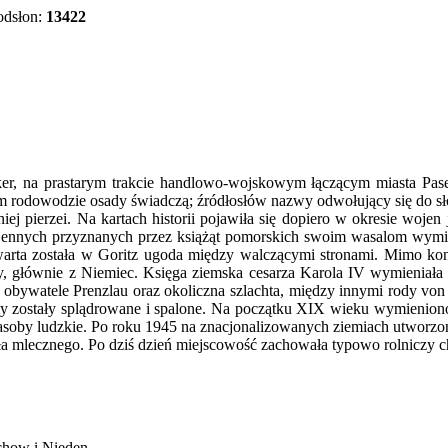
odsłon:
13422
er, na prastarym trakcie handlowo-wojskowym łączącym miasta Pase
ym rodowodzie osady świadczą; źródłosłów nazwy odwołujący się do s
pierzei. Na kartach historii pojawiła się dopiero w okresie wojen 
ennych przyznanych przez książąt pomorskich swoim wasalom wymien
ta została w Goritz ugoda między walczącymi stronami. Mimo konfl
 głównie z Niemiec. Księga ziemska cesarza Karola IV wymieniała 
u obywatele Prenzlau oraz okoliczna szlachta, między innymi rody v
omy zostały splądrowane i spalone. Na początku XIX wieku wymieniono
t zasoby ludzkie. Po roku 1945 na znacjonalizowanych ziemiach utwor
dła mlecznego. Po dziś dzień miejscowość zachowała typowo rolniczy 
lchow i Nieden.