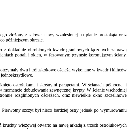
ego złożony z salowej nawy wzniesionej na planie prostokąta oraz
co późniejszym okresie.
o z dokładnie obrobionych kwadr granitowych łączonych zaprawą
eniach portali i okien, w fazowanym gzymsie koronującym ściany.
e otrzymały dwu i trójuskokowe ościeża wykonane w kwadr i klińców
ym jednoskrzydłowe.
nięto ostrołukami i skośnymi parapetami. W ścianach północnej i
o w momencie dobudowania zewnętrznej krypty. W ścianie wschodniej
onnie rozglifionych ościeżach, oraz niewielkie okno szczelinowe
ierwotny szczyt był nieco bardziej ostry jednak po wymurowaniu
eń kruchty wieżowej otwarto na nawę arkadą z trzech ostrołukowych