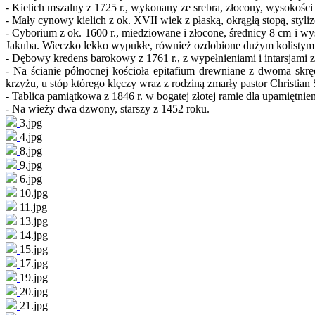
- Kielich mszalny z 1725 r., wykonany ze srebra, złocony, wysokośc
- Mały cynowy kielich z ok. XVII wiek z płaską, okrągłą stopą, styl
- Cyborium z ok. 1600 r., miedziowane i złocone, średnicy 8 cm i wy
Jakuba. Wieczko lekko wypukłe, również ozdobione dużym kolistym
- Dębowy kredens barokowy z 1761 r., z wypełnieniami i intarsjami z
- Na ścianie północnej kościoła epitafium drewniane z dwoma skr
krzyżu, u stóp którego klęczy wraz z rodziną zmarły pastor Christi
- Tablica pamiątkowa z 1846 r. w bogatej złotej ramie dla upamiętni
- Na wieży dwa dzwony, starszy z 1452 roku.
3.jpg
4.jpg
8.jpg
9.jpg
6.jpg
10.jpg
11.jpg
13.jpg
14.jpg
15.jpg
17.jpg
19.jpg
20.jpg
21.jpg