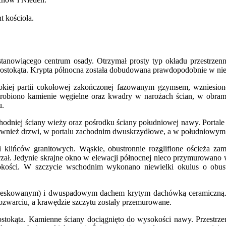
t kościoła.
tanowiącego centrum osady. Otrzymał prosty typ okładu przestrzenn
ostokąta. Krypta północna została dobudowana prawdopodobnie w nie
kiej partii cokołowej zakończonej fazowanym gzymsem, wzniesion
robiono kamienie węgielne oraz kwadry w narożach ścian, w obrami
u.
hodniej ściany wieży oraz pośrodku ściany południowej nawy. Portal
 również drzwi, w portalu zachodnim dwuskrzydłowe, a w południow
lińców granitowych. Wąskie, obustronnie rozglifione ościeża zamk
trzał. Jedynie skrajne okno w elewacji północnej nieco przymurowan
okości. W szczycie wschodnim wykonano niewielki okulus o obustr
deskowanym) i dwuspadowym dachem krytym dachówką ceramiczną. P
zwarciu, a krawędzie szczytu zostały przemurowane.
rostokąta. Kamienne ściany dociągnięto do wysokości nawy. Przestrz