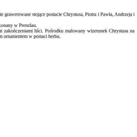
.
e grawerowane stojące postacie Chrystusa, Piotra i Pawła, Andrzeja i
ykonany w Prenzlau.
mi zakończeniami liści. Pośrodku malowany wizerunek Chrystusa na
ym ornamentem w postaci herbu.