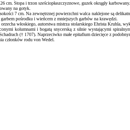
i 26 cm. Stopa i trzon sześciopłaszczyznowe, guzek okrągły karbowany
izowany na gotyk.
sokości 7 cm. Na zewnętrznej powierzchni walca naklejone są delikatni
 garbem pośrodku i wieńcem z mniejszych garbów na krawędzi.
 orzecha włoskiego, autorstwa mistrza stolarskiego Ehrista Kruhla, w
ęconymi kolumnami i bogatą snycerską z silnie wystającymi spiralny
an Schadrach († 1707). Naprzeciwko małe epitafium dziecięce z podobn
enia członków rodu von Wedel.