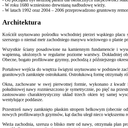
- W roku 1680 wzniesiono drewnianą nadbudowę wieży.
- W latach 1992 oraz 2004 – 2006 przeprowadzono gruntowny remon
Architektura
Kościół usytuowano pośrodku wschodniej pierzei wąskiego placu s
szerszego o niemal metr zachodniego masywu wieżowego o planie pr
Wszystkie ściany posadowione na kamiennym fundamencie i wyso
wapienną, ułożonych w regularne poziome warstwy. Dokładniej ob
Obecne, bogato profilowane gzymsy, pochodzą z późniejszego okres
Portalowe wejścia do wnętrza świątyni usytuowano w podstawie zac
granitowych zamknięte ostrołukami. Ostrołukową formę otrzymały
Okna, zachowane w swej pierwotnej formie, wykonano z kwadr i k
południowej nawy rozmieszczono je symetrycznie, po pięć na przes
zastosowano charakterystyczny układ trzech okien tej samej wys
wentylujące poddasze.
Przestrzeń nawy zamknięto płaskim stropem belkowym (obecnie o
nowych profilowanych gzymsów, kąt dachu uległ nieco większemu ro
Wieża zachodnia, szersza o blisko metr od nawy, otrzymała plan p