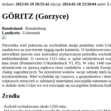
dodano:
2023-01-19 20:55:42
edycja:
2024-02-18 23:50:04
autor:
2
GÖRITZ (Gorzyce)
Bundesland:
Brandenburg
Landkreis:
Uckermark
Niewielka wieś położona na wschodnim skraju pradoliny rzeki Uck
osadnictwa na tym terenie sięgają epoki kamienia. O średniowieczn
niewielkim stawem oraz kościołem usytuowanym pośrodku wschodniej 
meklemburskimi. 11 czerwca 1321 roku, w spisie odszkodowań woj
łana ziemi (Pommersches Urkundenbuch VI, 85). W roku 1440 zawar
dynamicznie za sprawą napływu rzesz osadników z zachodu Europy,
chałup zagrodniczych. Na przestrzeni wieków swoje udziały mieli t
trzydziestoletnia. Wieś wyludniła się czasowo, a gospodarstwa i d
większych zniszczeń w substancji materialnej uszczupliła natomias
w dolinie rzeki Ucker we wsi rozwinęła się szczególnie hodowla by
Źródła
- Kościół wybudowano około 1250 roku.
- Od początku był siedzibą parafii dla okolicznych miejscowości Ma