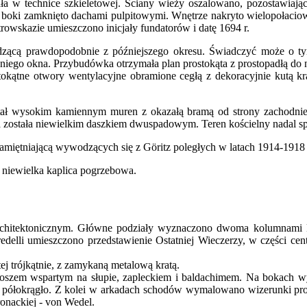
a w technice szkieletowej. Ściany wieży oszalowano, pozostawiając
a boki zamknięto dachami pulpitowymi. Wnętrze nakryto wielopołacio
atrowskazie umieszczono inicjały fundatorów i datę 1694 r.
zącą prawdopodobnie z późniejszego okresu. Świadczyć może o tym
dniego okna. Przybudówka otrzymała plan prostokąta z prostopadłą do
kątne otwory wentylacyjne obramione cegłą z dekoracyjnie kutą kra
tał wysokim kamiennym muren z okazałą bramą od strony zachodniej. 
została niewielkim daszkiem dwuspadowym. Teren kościelny nadal speł
pamiętniającą wywodzących się z Göritz poległych w latach 1914-191
ę niewielka kaplica pogrzebowa.
 architektonicznym. Główne podziały wyznaczono dwoma kolumnam
lli umieszczono przedstawienie Ostatniej Wieczerzy, w części centr
tej trójkątnie, z zamykaną metalową kratą.
oszem wspartym na słupie, zapleckiem i baldachimem. Na bokach wy
h półokrągło. Z kolei w arkadach schodów wymalowano wizerunki pr
ronackiej - von Wedel.