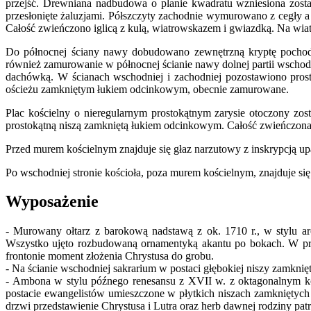
przejść. Drewniana nadbudowa o planie kwadratu wzniesiona został
przesłonięte żaluzjami. Półszczyty zachodnie wymurowano z cegły 
Całość zwieńczono iglicą z kulą, wiatrowskazem i gwiazdką. Na wi
Do północnej ściany nawy dobudowano zewnętrzną kryptę pochod
również zamurowanie w północnej ścianie nawy dolnej partii wscho
dachówką. W ścianach wschodniej i zachodniej pozostawiono prosto
ościeżu zamkniętym łukiem odcinkowym, obecnie zamurowane.
Plac kościelny o nieregularnym prostokątnym zarysie otoczony zos
prostokątną niszą zamkniętą łukiem odcinkowym. Całość zwieńczona 
Przed murem kościelnym znajduje się głaz narzutowy z inskrypcją u
Po wschodniej stronie kościoła, poza murem kościelnym, znajduje si
Wyposażenie
- Murowany ołtarz z barokową nadstawą z ok. 1710 r., w stylu
Wszystko ujęto rozbudowaną ornamentyką akantu po bokach. W prede
frontonie moment złożenia Chrystusa do grobu.
- Na ścianie wschodniej sakrarium w postaci głębokiej niszy zamknię
- Ambona w stylu późnego renesansu z XVII w. z oktagonalnym k
postacie ewangelistów umieszczone w płytkich niszach zamkniętyc
drzwi przedstawienie Chrystusa i Lutra oraz herb dawnej rodziny pat