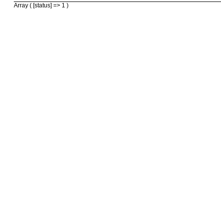
Array ( [status] => 1 )