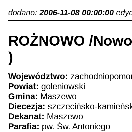
dodano:
2006-11-08 00:00:00
edy
ROŻNOWO /Nowoga
)
Województwo:
zachodniopomor
Powiat:
goleniowski
Gmina:
Maszewo
Diecezja:
szczecińsko-kamieńs
Dekanat:
Maszewo
Parafia:
pw. Św. Antoniego