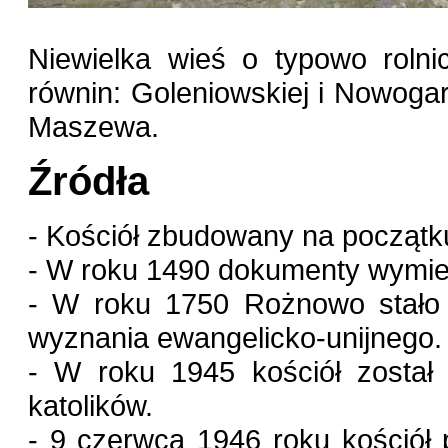
Niewielka wieś o typowo rolni
równin: Goleniowskiej i Nowoga
Maszewa.
Źródła
- Kościół zbudowany na początk
- W roku 1490 dokumenty wymien
- W roku 1750 Rożnowo stało s
wyznania ewangelicko-unijnego.
- W roku 1945 kościół został 
katolików.
- 9 czerwca 1946 roku kościół