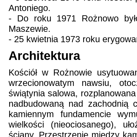
Antoniego.
- Do roku 1971 Rożnowo było
Maszewie.
- 25 kwietnia 1973 roku erygowa
Architektura
Kościół w Rożnowie usytuowan
wrzecionowatym nawsiu, ot
świątynia salowa, rozplanowana 
nadbudowaną nad zachodnią c
kamiennym fundamencie wymu
wielkości (nieociosanego), uł
ściany. Przestrzenie między ka