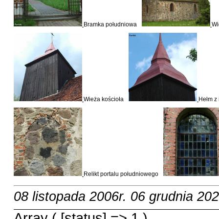
Bramka południowa
Wi
Wieża kościoła
Hełm z 
Relikt portalu południowego
08 listopada 2006r.
06 grudnia 202
Array ( [status] => 1 )